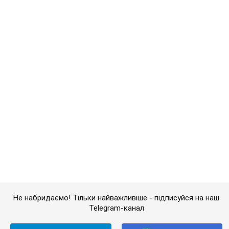
Кримінальні новини
"Справа Гонгадзе -...
Важливе
Дружина тяжкохворого Джо Байдена назвала
перший симптом, який сигналізував про його
"агресивний" рак
Спершу лікарі не надали цьому належної уваги