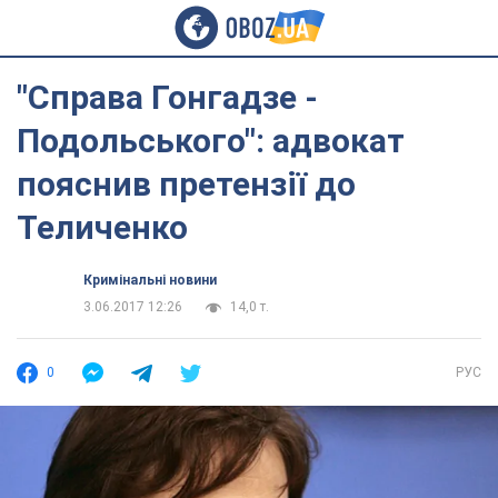
"Справа Гонгадзе -
Подольського": адвокат
пояснив претензії до
Теличенко
Кримінальні новини
3.06.2017 12:26
14,0 т.
0
РУС