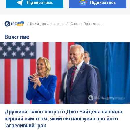
6.08.2026 12:46
15,9 т.
Відпустка Лесі Нікітюк у Карпатах
обернулася скандалом: чому ведучу
несправедливо захейтили
Знаменитість вийшла на пряму комунікацію в
мережі та розставила всі крапки над "і"
11 годин тому
12,6 т.
"Динамо" з перемоги стартувало у
кваліфікації Ліги конференцій. Відео
Матч відбувся в Любліні
7 годин тому
2,0 т.