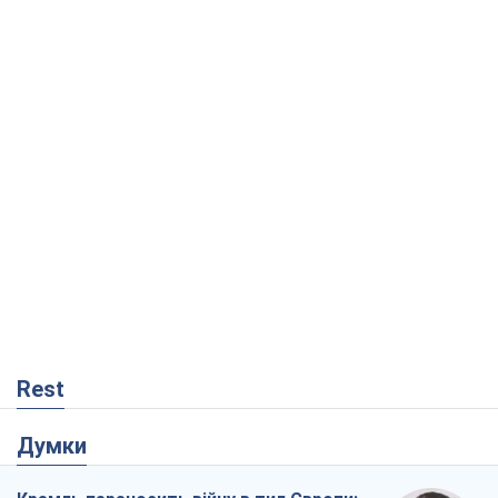
Віктор Ягун
9,9 т.
На якому боці історії виступає Дональд
Трамп?
Віктор Каспрук
8,2 т.
Про заплановану вирубку більше 600
дерев і теплотрасу: що відбувається на
Теремках у Києві
Владислав Самойленко
147