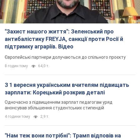
Американські запаси окремих боєприпасів обмежені
4 години тому
597