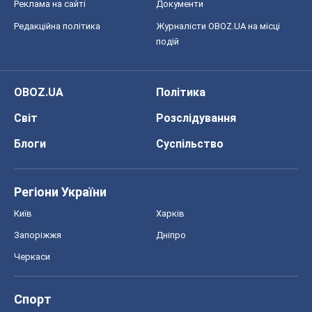
Хокей
Бокс
Формула-1
Моя школа
ГДЗ
Підручники
Онлайн уроки
ДПА
ЗНО
НМТ
СНД посібники
Авто
Тест Драйв
Електромобілі
Акції
Сервіс
Food Oboz
Рецепти
Напої