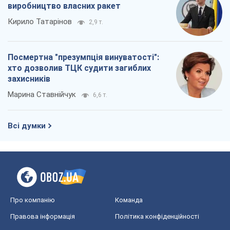
Редакційна політика
Журналісти OBOZ.UA на місці
подій
OBOZ.UA
Політика
Світ
Розслідування
Блоги
Суспільство
Регіони України
Київ
Харків
Запоріжжя
Дніпро
Черкаси
Спорт
Футбол
Баскетбол