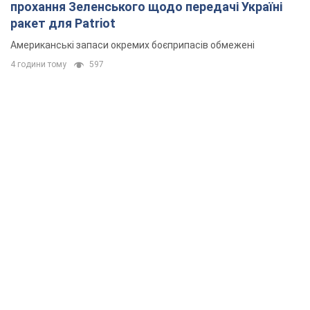
Rest
Думки
Кремль переносить війну в тил Європи:
під загрозою критична логістика