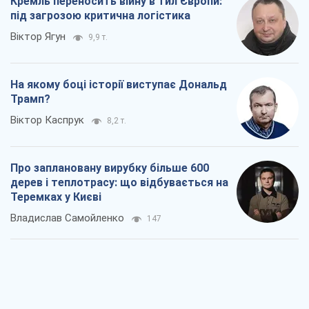
Як атаки Сил оборони України
скоротили експорт російських
нафтопродуктів
Андрій Клименко
2,2 т.
Два супертурніри Магучіх: спортивний
календар осені 2026 року
Олександр Липенко
6,2 т.
Ракетний щит і меч України: ставка на
виробництво власних ракет