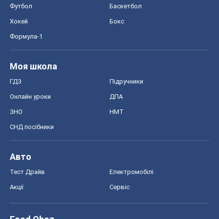
Дієти
Економіка
Ринки та компанії
Макроекономіка
MedOboz
Новини медицини
MAMACLUB
Шоу
Афіша
Плітки
Краса
Мода
Жіночий журнал