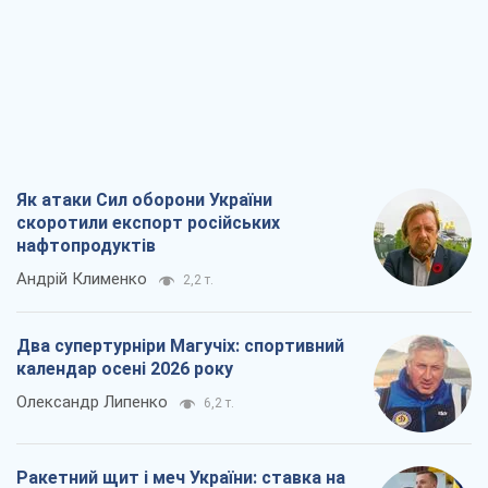
Кирило Татарінов
2,9 т.
Посмертна "презумпція винуватості":
хто дозволив ТЦК судити загиблих
захисників
Марина Ставнійчук
6,6 т.
Всі думки
Про компанію
Команда
Правова інформація
Політика конфіденційності
Реклама на сайті
Документи