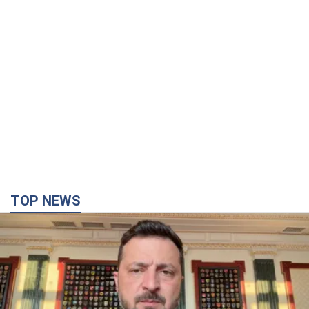
"Захист нашого життя": Зеленський про
антибалістику FREYJA, санкції проти Росії й
підтримку аграріїв. Відео
Європейські партнери долучаються до спільного проєкту
8 годин тому
64,0 т.
З 1 вересня українським вчителям підвищать
зарплати: Корецький розкрив деталі
Одночасно з підвищенням зарплат педагогам уряд
анонсував збільшення студентських стипендій
4 години тому
2,9 т.
"Нам теж вони потрібні": Трамп відповів на
прохання Зеленського щодо передачі Україні
ракет для Patriot