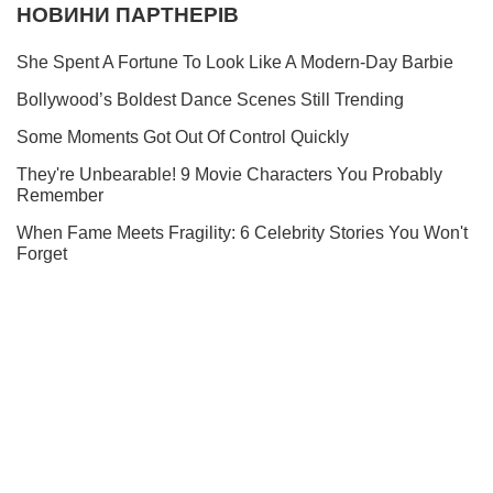
Не набридаємо! Тільки найважливіше - підписуйся на наш
Telegram-канал
Підписатись
Підписатись