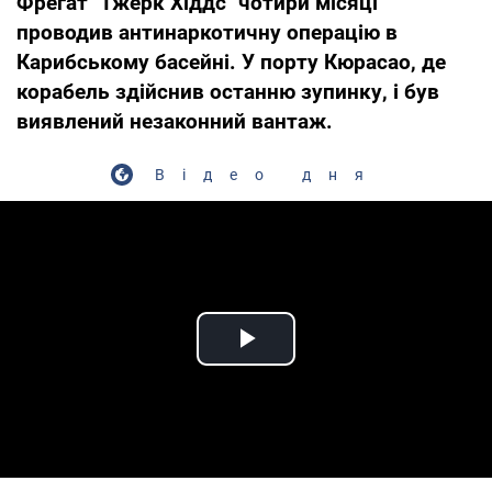
Фрегат "Тжерк Хіддс" чотири місяці
проводив антинаркотичну операцію в
Карибському басейні. У порту Кюрасао, де
корабель здійснив останню зупинку, і був
виявлений незаконний вантаж.
Відео дня
Play Video