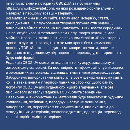
гіперпосилання на сторінку OBOZ.UA за посиланням
https://www.obozrevatel.com
, на якій розміщено оригінальний
матеріал в першому абзаці матеріалу.
Всі матеріали на цьому сайті, в тому числі інтерв’ю, статті,
дослідження – є службовими творами журналістів редакції,
виключні майнові права на які належать ТОВ «Золота середина».
На всі опубліковані фотоматеріали Getty Images редакція має
майнові права, які захищаються законом України «Про авторські
права та суміжні права», ніхто не має права без письмового
дозволу ТОВ «Золота середина» їх використовувати, вони не
підлягають подальшому відтворенню, перекладу, поширенню в
будь-якій формі.
Редакція OBOZ.UA може не поділяти точку зору, викладену в
авторському матеріалі. За достовірність інформації, опублікованої
в рекламних матеріалах, відповідальність несе рекламодавець.
Заборонено використання матеріалів розміщених на цьому сайті,
хоч із зазначенням гіперпосилання на сторінку цього сайту,
логотипу OBOZ.UA або будь-якого іншого згадування, але без
письмового дозволу Редакції/ТОВ «Золота середина»
Незаконним використанням матеріалів буде вважатися: будь-яке
копiювання, публiкацiя, передрук, наступне поширення,
використання, переробка з використанням, включенням до
складу інших матеріалів, розповсюдження, адаптація, переклад
та інші подібні зміни матеріалу.