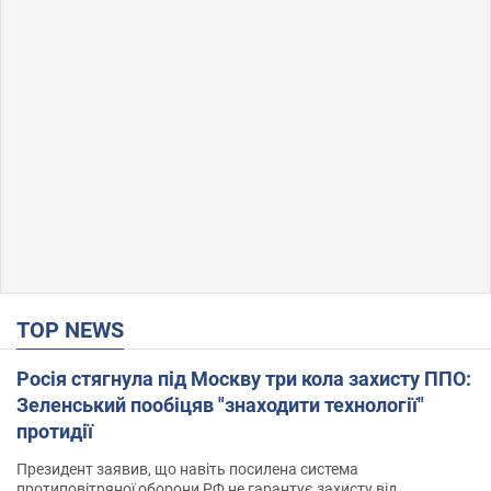
TOP NEWS
Росія стягнула під Москву три кола захисту ППО:
Зеленський пообіцяв "знаходити технології"
протидії
Президент заявив, що навіть посилена система
протиповітряної оборони РФ не гарантує захисту від