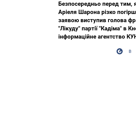
Безпосередньо перед тим, я
Аріеля Шарона різко погірш
заявою виступив голова фра
"Лікуду" партії "Кадіма" в 
інформаційне агентство КУ
В