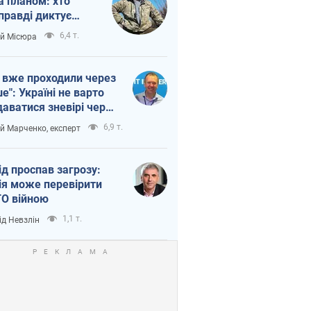
а планом: хто
правді диктує
п війни
6,4 т.
ій Місюра
 вже проходили через
ше": Україні не варто
даватися зневірі через
етний терор
6,9 т.
ій Марченко, експерт
ід проспав загрозу:
ія може перевірити
О війною
1,1 т.
ід Невзлін