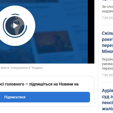
має 
За сло
надзв
7.08.20
Play Video
Скіл
раке
перех
Міно
цифр
Украї
умовах
перех
7.08.20
сі головного — підпишіться на Новини на
Аурі
суд 
Підписатися
пенсі
жалі