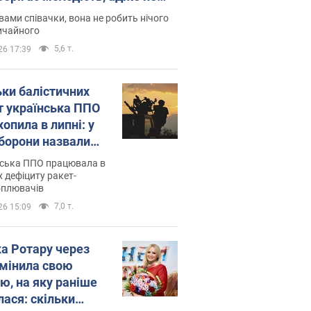
дітей
вами співачки, вона не робить нічого
ичайного
5,6 т.
26 17:39
ьки балістичних
т українська ППО
опила в липні: у
борони назвали
у
нська ППО працювала в
 дефіциту ракет-
оплювачів
7,0 т.
26 15:09
ка Ротару через
змінила свою
ю, на яку раніше
лася: скільки