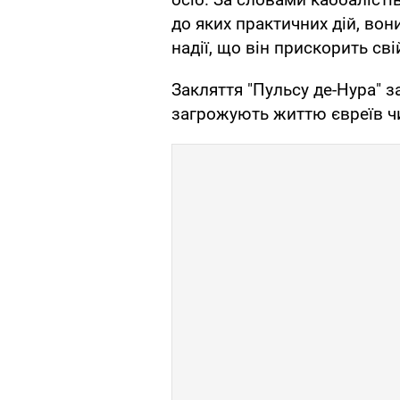
до яких практичних дій, во
надії, що він прискорить сві
Закляття "Пульсу де-Нура" за
загрожують життю євреїв чи