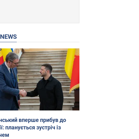
P NEWS
нський вперше прибув до
ї: планується зустріч із
чем