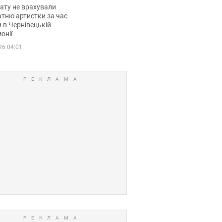
мувала співачка
ату не врахували
тню артистки за час
 в Чернівецькій
онії
26 04:01