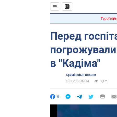
Герої вій
Перед госпіт
погрожували
в "Кадіма"
Кримінальні новини
6.01.2006 09:14
1,4 т.
0