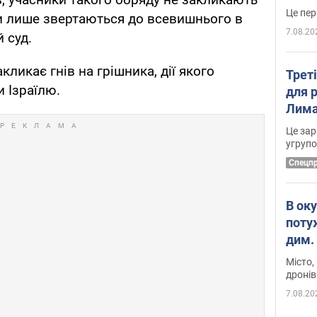
ни лише звертаються до всевишнього в
7.08.20
й суд.
кликає гнів на грішника, дії якого
Трет
 Ізраїлю.
для 
Лима
диск
Це зар
угруп
Cпецп
В ок
поту
дим. 
Місто,
дронів
7.08.20