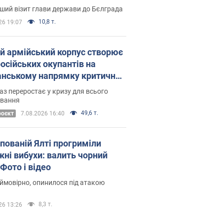
Це перший візит глави держави до Бєлграда
10,8 т.
26 19:07
ій армійський корпус створює
російських окупантів на
нському напрямку критичний
омфорт: як це вдалося
аз переростає у кризу для всього
овання
49,6 т.
роєкт
7.08.2026 16:40
упованій Ялті прогриміли
жні вибухи: валить чорний
Фото і відео
 ймовірно, опинилося під атакою
8,3 т.
26 13:26