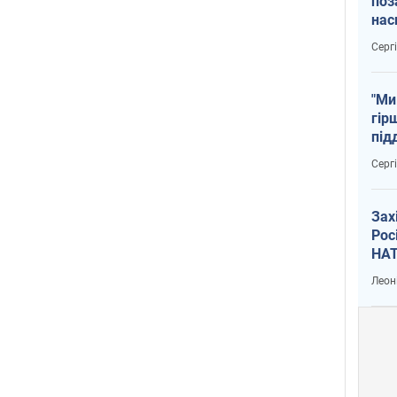
поз
нас
тем
Серг
"Ми
гір
під
рак
Серг
Зах
Рос
НАТ
Леон