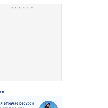
ки
ія втрачає ресурси