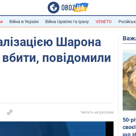
ни
Війна в Україні
Війна Ізраїлю та Ірану
VENETO
Російськ
Важ
алізацією Шарона
 вбити, повідомили
Читать на русском
50-р
своєї
що з