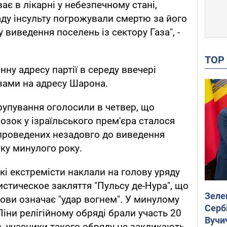
ає в лікарні у небезпечному стані,
аду інсульту погрожували смертю за його
 виведення поселень із сектору Газа", -
TO
нну адресу партії в середу ввечері
зами на адресу Шарона.
групування оголосили в четвер, що
озок у ізраїльського прем'єра сталося
 проведених незадовго до виведення
тку минулого року.
кі екстремісти наклали на голову уряду
стическое закляття "Пульсу де-Нура", що
Зеле
мови означає "удар вогнем". У минулому
Сербі
іни релігійному обряді брали участь 20
Вучи
в, учасники такого обряду не закликають