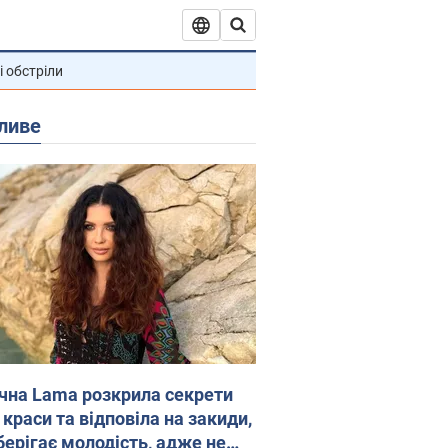
і обстріли
ливе
ічна Lama розкрила секрети
 краси та відповіла на закиди,
берігає молодість, адже не