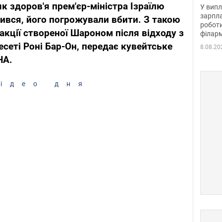
отри
к здоров'я прем'єр-міністра Ізраїлю
У випл
зарпла
ився, його погрожували вбити. З такою
роботи
кції створеної Шароном після відходу з
філарм
Кнесеті Роні Бар-Он, передає кувейтське
8.08.20
НА.
ідео дня