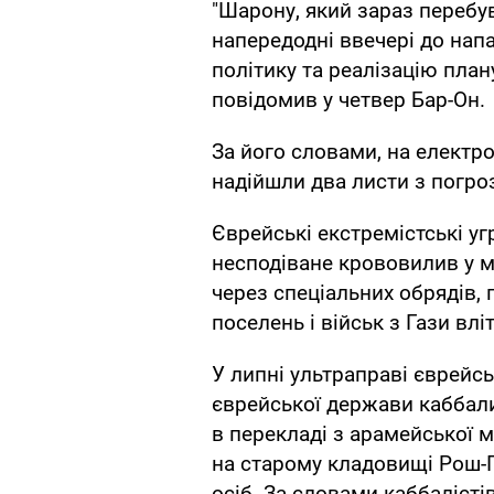
"Шарону, який зараз перебув
напередодні ввечері до нап
політику та реалізацію плану
повідомив у четвер Бар-Он.
За його словами, на електро
надійшли два листи з погро
Єврейські екстремістські у
несподіване крововилив у м
через спеціальних обрядів,
поселень і військ з Гази влі
У липні ультраправі єврейсь
єврейської держави каббали
в перекладі з арамейської 
на старому кладовищі Рош-П
осіб. За словами каббалісті