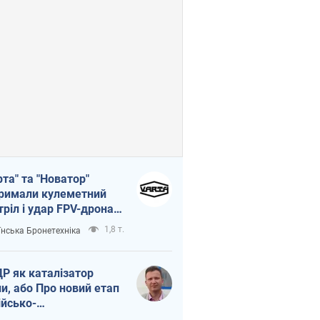
рта" та "Новатор"
римали кулеметний
тріл і удар FPV-дрона,
тувавши життя
1,8 т.
їнська Бронетехніка
церу ЗСУ
Р як каталізатор
ни, або Про новий етап
ійсько-
нічнокорейського