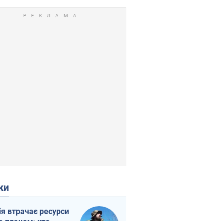
ки
ія втрачає ресурси