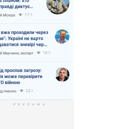
а планом: хто
правді диктує
п війни
7,7 т.
ій Місюра
 вже проходили через
ше": Україні не варто
даватися зневірі через
етний терор
7,6 т.
ій Марченко, експерт
ід проспав загрозу:
ія може перевірити
О війною
2,2 т.
ід Невзлін