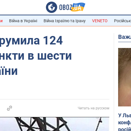
ни
Війна в Україні
Війна Ізраїлю та Ірану
VENETO
Російськ
Важ
трумила 124
нкти в шести
аїни
Читать на русском
У Ль
конф
росі