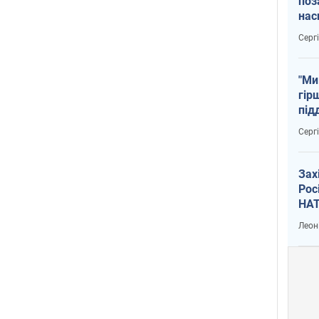
поз
нас
тем
Серг
"Ми
гір
під
рак
Серг
Зах
Рос
НАТ
Леон