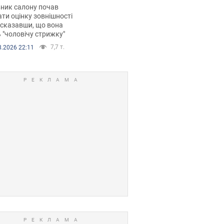
 хімієтерапії,
ник салону почав
орівся скандал.
ти оцінку зовнішності
 сказавши, що вона
 "чоловічу стрижку"
7,7 т.
8.2026 22:11