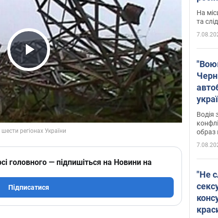
полі
На міс
Віде
та слі
7.08.20
Play Video
"Воюю
Черн
авто
укра
і поп
Водія 
конфлі
образ 
7.08.20
сі головного — підпишіться на Новини на
"Не с
сексу
Підписатися
конс
крас