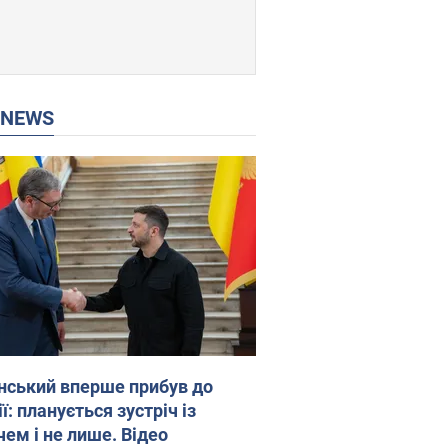
P NEWS
нський вперше прибув до
ї: планується зустріч із
чем і не лише. Відео