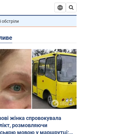
і обстріли
ливе
вові жінка спровокувала
лікт, розмовляючи
йською мовою у маршрутці: