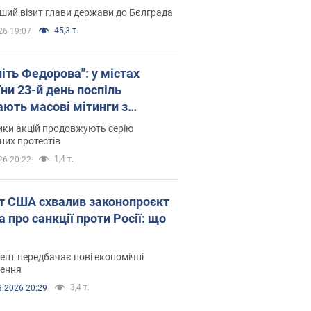
ший візит глави держави до Бєлграда
45,3 т.
26 19:07
іть Федорова": у містах
ни 23-й день поспіль
ають масові мітинги з
онками. Фото і відео
ики акцій продовжують серію
их протестів
1,4 т.
26 20:22
т США схвалив законопроєкт
 про санкції проти Росії: що
нт передбачає нові економічні
ення
3,4 т.
8.2026 20:29