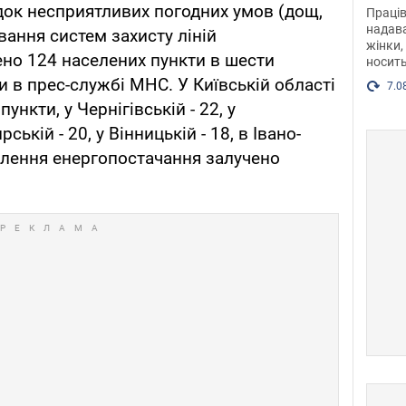
після
ідок несприятливих погодних умов (дощ,
Праців
розг
надава
вання систем захисту ліній
жінки,
Фото
но 124 населених пункти в шести
носить
и в прес-службі МНС. У Київській області
7.0
нкти, у Чернігівській - 22, у
ькій - 20, у Вінницькій - 18, в Івано-
овлення енергопостачання залучено