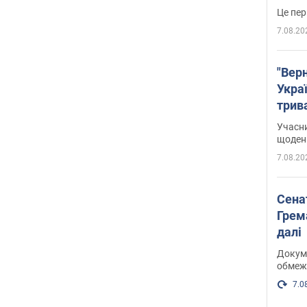
Це пер
7.08.20
"Верн
Украї
трив
карт
Учасн
щоденн
7.08.20
Сена
Грема
далі
Докуме
обмеж
7.0