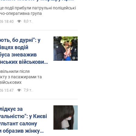
ція склала адмінпротокол.
це події прибули патрульні поліцейські
о
дчо-оперативна група
8,0 т.
26 18:40
ть, бо дурні": у
івцях водій
буса зневажив
їнських військових
латився. Відео
звільнили після
кту з пасажирами та
військових
7,9 т.
26 15:47
лідкує за
альністю": у Києві
ультант салону
и образив жінку