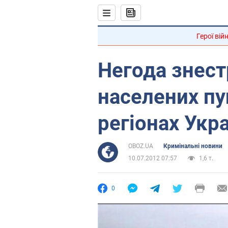
Герої вій
Негода знес
населених пу
регіонах Укр
OBOZ.UA
Кримінальні новини
10.07.2012 07:57
1,6 т.
0