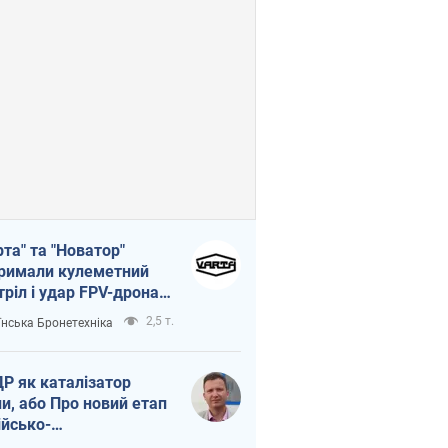
рта" та "Новатор"
римали кулеметний
тріл і удар FPV-дрона,
тувавши життя
2,5 т.
їнська Бронетехніка
церу ЗСУ
Р як каталізатор
ни, або Про новий етап
ійсько-
нічнокорейського