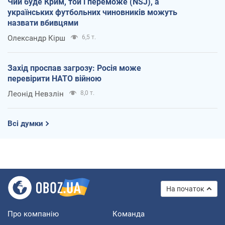
Чий буде Крим, той і переможе (NSJ), а
українських футбольних чиновників можуть
назвати вбивцями
Олександр Кірш
6,5 т.
Захід проспав загрозу: Росія може
перевірити НАТО війною
Леонід Невзлін
8,0 т.
Всі думки
На початок
Про компанію
Команда