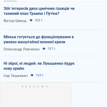
Збіг інтересів двох цинічних гравців чи
таємний план Трампа і Путіна?
Віктор Швець
10,5 т.
Мінськ готується до функціонування в
умовах масштабної воєнної кризи
Олександр Левченко
15,7 т.
Ні зброї, ні людей: як Лукашенко будує
нову армію
Ігар Тишкевич
13,5 т.