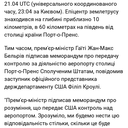
21.04 UTC (універсального координованого
часу, 23:04 за Києвом). Епіцентр землетрусу
знаходився на глибині приблизно 10
кілометрів, в 60 кілометрах на південь від
столиці країни Порт-о-Пренс.
Тим часом, прем'єр-міністр Гаїті Жан-Макс
Бельрів підписав меморандум про передачу
контролю за діяльністю аеропорту столиці
Порт-о-Пренс Сполученим Штатам, повідомив
заступник офіційного представника
держдепартаменту США Філіп Кроулі.
"Прем'єр-міністр підписав меморандум про
розуміння, що передає США контроль над
аеропортом. Зрозуміло, ми будемо нести цю
відповідальність стільки, скільки це буде