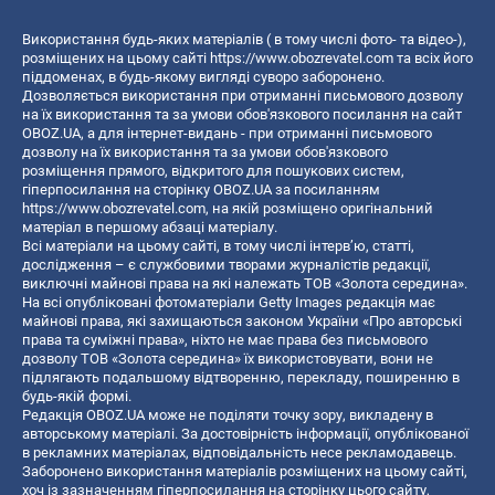
Використання будь-яких матеріалів ( в тому числі фото- та відео-),
розміщених на цьому сайті
https://www.obozrevatel.com
та всіх його
піддоменах, в будь-якому вигляді суворо заборонено.
Дозволяється використання при отриманні письмового дозволу
на їх використання та за умови обов'язкового посилання на сайт
OBOZ.UA, а для інтернет-видань - при отриманні письмового
дозволу на їх використання та за умови обов'язкового
розміщення прямого, відкритого для пошукових систем,
гіперпосилання на сторінку OBOZ.UA за посиланням
https://www.obozrevatel.com
, на якій розміщено оригінальний
матеріал в першому абзаці матеріалу.
Всі матеріали на цьому сайті, в тому числі інтерв’ю, статті,
дослідження – є службовими творами журналістів редакції,
виключні майнові права на які належать ТОВ «Золота середина».
На всі опубліковані фотоматеріали Getty Images редакція має
майнові права, які захищаються законом України «Про авторські
права та суміжні права», ніхто не має права без письмового
дозволу ТОВ «Золота середина» їх використовувати, вони не
підлягають подальшому відтворенню, перекладу, поширенню в
будь-якій формі.
Редакція OBOZ.UA може не поділяти точку зору, викладену в
авторському матеріалі. За достовірність інформації, опублікованої
в рекламних матеріалах, відповідальність несе рекламодавець.
Заборонено використання матеріалів розміщених на цьому сайті,
хоч із зазначенням гіперпосилання на сторінку цього сайту,