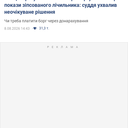
покази зіпсованого лічильника: суддя ухвалив
неочікуване рішення
Чи треба платити борг через донарахування
31,3 т.
8.08.2026 14:43