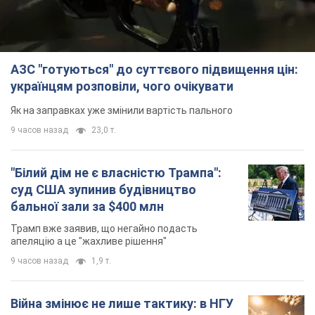
АЗС "готуються" до суттєвого підвищення цін:
українцям розповіли, чого очікувати
Як на заправках уже змінили вартість пального
9 часов назад
23,0 т.
"Білий дім не є власністю Трампа":
суд США зупинив будівництво
бальної зали за $400 млн
Трамп вже заявив, що негайно подасть
апеляцію а це "жахливе рішення"
9 часов назад
1,9 т.
Війна змінює не лише тактику: в НГУ