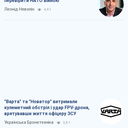
перевірити НАТО війною
Леонід Невзлін
4,4 т.
"Варта" та "Новатор" витримали
кулеметний обстріл і удар FPV-дрона,
врятувавши життя офіцеру ЗСУ
Українська Бронетехніка
3,8 т.