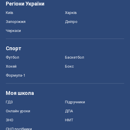
Регіони України
Київ
Харків
Запоріжжя
Дніпро
Черкаси
Спорт
Футбол
Баскетбол
Хокей
Бокс
Формула-1
Моя школа
ГДЗ
Підручники
Онлайн уроки
ДПА
ЗНО
НМТ
СНД посібники