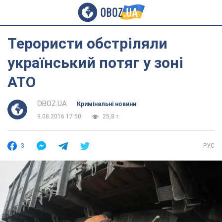
Терористи обстріляли
український потяг у зоні
АТО
OBOZ.UA
Кримінальні новини
9.08.2016 17:50
25,8 т.
3
РУС