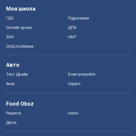
Моя школа
ГДЗ
Підручники
Онлайн уроки
ДПА
ЗНО
НМТ
СНД посібники
Авто
Тест Драйв
Електромобілі
Акції
Сервіс
Food Oboz
Рецепти
Напої
Дієти