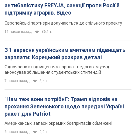
антибалістику FREYJA, санкції проти Росії й
підтримку аграріїв. Відео
Європейські партнери долучаються до спільного проєкту
11 часов назад
86,1 т.
З 1 вересня українським вчителям підвищать
зарплати: Корецький розкрив деталі
Одночасно з підвищенням зарплат педагогам уряд
анонсував збільшення студентських стипендій
7 часов назад
5,4 т.
"Нам теж вони потрібні": Трамп відповів на
прохання Зеленського щодо передачі Україні
ракет для Patriot
Американські запаси окремих боєприпасів обмежені
6 часов назад
2,0 т.