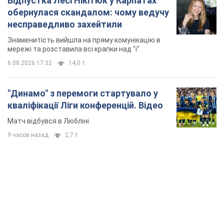
Відпустка Лесі Нікітюк у Карпатах
обернулася скандалом: чому ведучу
несправедливо захейтили
Знаменитість вийшла на пряму комунікацію в
мережі та розставила всі крапки над "і"
6.08.2026 17:32
14,0 т.
"Динамо" з перемоги стартувало у
кваліфікації Ліги конференцій. Відео
Матч відбувся в Любліні
9 часов назад
2,7 т.