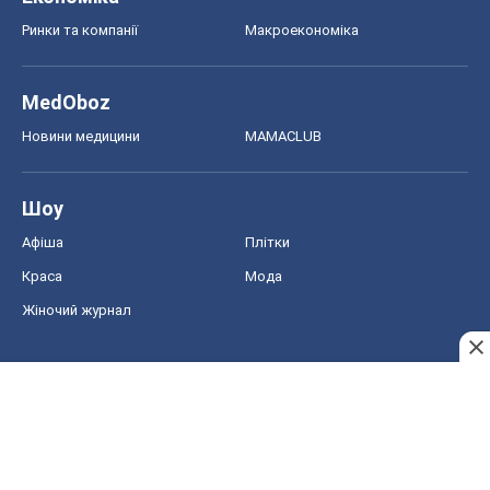
Авто
Тест Драйв
Електромобілі
Акції
Сервіс
Food Oboz
Рецепти
Напої
Дієти
Економіка
Ринки та компанії
Макроекономіка
MedOboz
Новини медицини
MAMACLUB