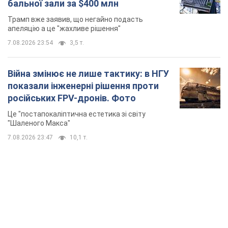
АЗС "готуються" до суттєвого підвищення цін:
українцям розповіли, чого очікувати
Як на заправках уже змінили вартість пального
7.08.2026 22:56
23,9 т.
"Білий дім не є власністю Трампа":
суд США зупинив будівництво
бальної зали за $400 млн
Трамп вже заявив, що негайно подасть
апеляцію а це "жахливе рішення"
7.08.2026 23:54
3,5 т.
Війна змінює не лише тактику: в НГУ