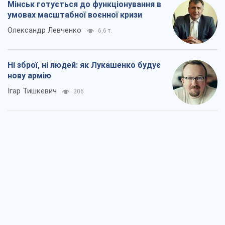
Rest
Думки
Збіг інтересів двох цинічних гравців чи
таємний план Трампа і Путіна?
Віктор Швець
3,4 т.
Мінськ готується до функціонування в
умовах масштабної воєнної кризи
Олександр Левченко
6,6 т.
Ні зброї, ні людей: як Лукашенко будує