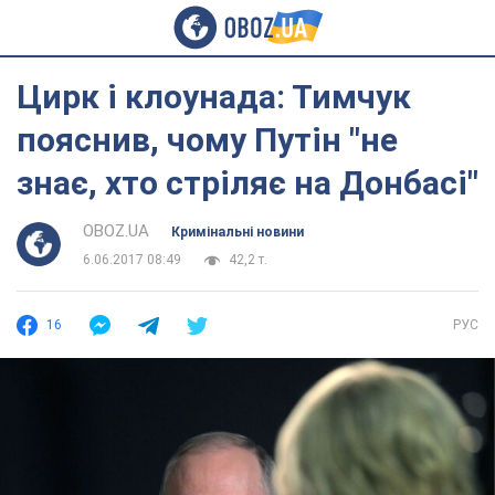
Цирк і клоунада: Тимчук
пояснив, чому Путін "не
знає, хто стріляє на Донбасі"
OBOZ.UA
Кримінальні новини
6.06.2017 08:49
42,2 т.
16
РУС