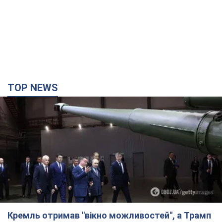
показали інженерні рішення проти
російських FPV-дронів. Фото
Це "постапокаліптична естетика зі світу
"Шаленого Макса"
7.08.2026 23:47
10,1 т.