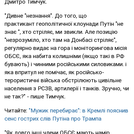
Дмитро Тимчук.
"Дивне "незнання". До того, що
практикант геополітичної клоунади Путін "не
знає ", хто стріляє, ми звикли. Але позицію
"незрозуміло, хто там на Донбасі стріляє",
регулярно видає на гора і моніторингова місія
ОБСЄ, яка набита колишніми (якщо такі в РФ
бувають) і чинними російськими силовиками. і
яка впритул не помічає, як російсько-
терористичні війська обстрілюють цивільне
населення з РСЗВ, артилерії і танків. Зручно, чи
не так?" - пише Тимчук.
Читайте:
"Мужик перебирає": в Кремлі пояснив
сенс гострих слів Путіна про Трампа
"Як довго інші члени ОБСЄ мають намір