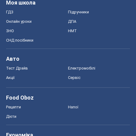
Регіони України
Київ
Харків
Запоріжжя
Дніпро
Черкаси
Спорт
Футбол
Баскетбол
Хокей
Бокс
Формула-1
Моя школа
ГДЗ
Підручники
Онлайн уроки
ДПА
ЗНО
НМТ
СНД посібники