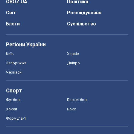
Про компанію
Команда
Правова інформація
Політика конфіденційності
Реклама на сайті
Документи
Редакційна політика
Журналісти OBOZ.UA на місці
подій
OBOZ.UA
Політика
Світ
Розслідування
Блоги
Суспільство