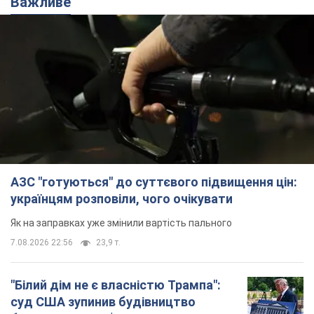
Ми в Telegram! Підписуйся! Читай тільки найкраще!
Підписатись
Підписатись
Кримінальні новини
Цирк і клоунада:...
Важливе