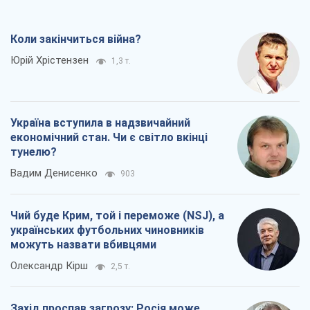
нову армію
Ігар Тишкевич
306
Коли закінчиться війна?
Юрій Хрістензен
1,3 т.