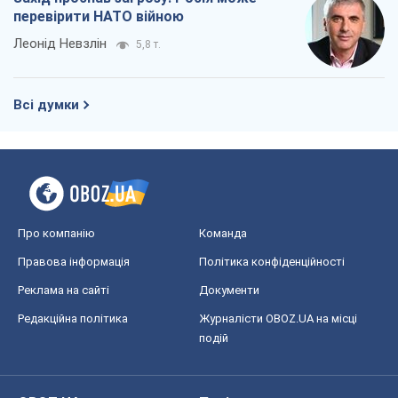
Україна вступила в надзвичайний
економічний стан. Чи є світло вкінці
тунелю?
Вадим Денисенко
903
Чий буде Крим, той і переможе (NSJ), а
українських футбольних чиновників
можуть назвати вбивцями
Олександр Кірш
2,5 т.
Захід проспав загрозу: Росія може
перевірити НАТО війною
Леонід Невзлін
5,8 т.
Всі думки