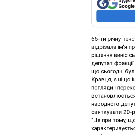
Будьте
Google
65-ти річну пен
відрізала ім'я п
рішення виніс с
депутат фракції 
що сьогодні бул
Кравця, є ніщо 
погляди і перек
встановлюється 
народного депут
святкувати 20-р
"Це при тому, щ
характеризуєтьс