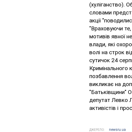
(хуліганство). О
словами представ
акції "поводили
"Враховуючи те,
мотивів явної н
влади, які охор
волі на строк ві
сутичок 24 серп
Кримінального к
позбавлення волі
викликає на доп
"Батьківщини" О
депутат Левко Л
активістів і про
newsru.ua
ДЖЕРЕЛО: