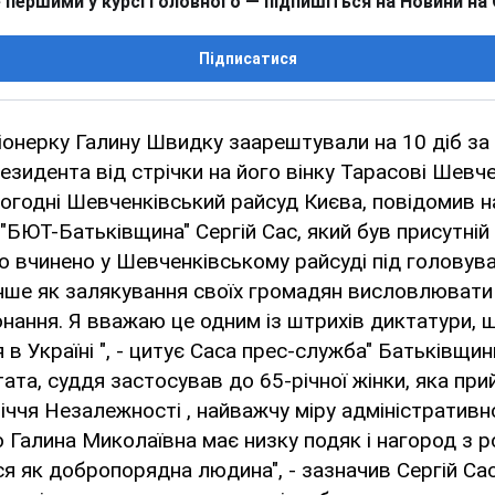
 першими у курсі головного — підпишіться на Новини на
Підписатися
сіонерку Галину Швидку заарештували на 10 діб за
резидента від стрічки на його вінку Тарасові Шевче
ьогодні Шевченківський райсуд Києва, повідомив 
"БЮТ-Батьківщина" Сергій Сас, який був присутній н
о вчинено у Шевченківському райсуді під головув
інше як залякування своїх громадян висловлювати
онання. Я вважаю це одним із штрихів диктатури, 
в Україні ", - цитує Саса прес-служба" Батьківщин
ата, суддя застосував до 65-річної жінки, яка пр
іччя Незалежності , найважчу міру адміністративн
о Галина Миколаївна має низку подяк і нагород з р
я як добропорядна людина", - зазначив Сергій Сас