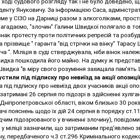
 ході судового розгляду так і не було доведено, щ
енту Януковичу. За інформацією Саса, адміністра
име у СІЗО на Дарниці разом з алкоголіками, прост
агадаємо, "злочин" Галини Швидкої полягало в то
знак протесту проти політичних репресій та розбу
ла прізвище " гаранта "від стрічки на вінку" Тарасу
а ". Міліція в суді стверджувала, ніби вінок належ
видка пошкодила його майно. На думку ж представ
Швидка "в міру свого розуміння захищала пам'ять
пустили під підписку про невиїзд за акції опозиці
а під підписку про невиїзд двох учасників акції опоз
 затримані 26 серпня по підозрі в здійсненні хуліган
 Дніпропетровської області, віком близько 30 рокі
ачі пояснень щодо їх дій 24 серпня в порядку ст.1
дчим підозрюваного у вчиненні злочину), повідоми
с у міліції зазначили, що затриманим пред'явлено 
у, передбаченого ч.3 ст.296 Кримінального кодекс