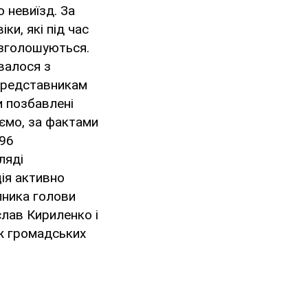
о невиїзд. За
ки, які під час
розголошуються.
валося з
 представникам
и позбавлені
даємо, за фактами
296
ляді
ція активно
пника голови
слав Кириленко і
ож громадських