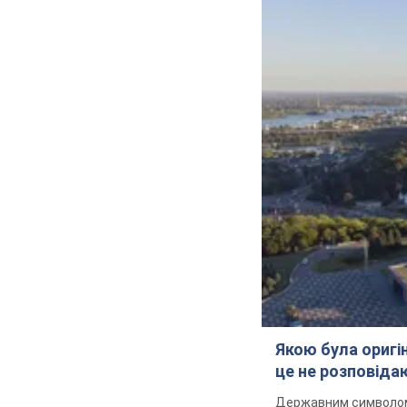
Якою була оригін
це не розповіда
Державним символом є