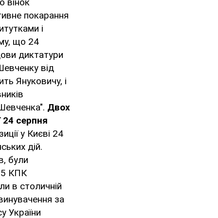
о вінок
тивне покарання
итутками і
му, що 24
дови диктатури
 Шевченку від
ить Януковичу, і
ників
 Шевченка".
Двох
ї 24 серпня
иції у Києві 24
ських дій.
в, були
15 КПК
ли в столичній
звинувачення за
у України