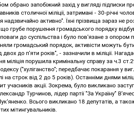
бом обрано запобіжний захід у вигляді підписки пр
ників столичної міліції, затримані - 30-річні чолові
ся надзвичайно активно". Їхні прізвища зараз не 
 що грубе порушення громадського порядку відбу
еповаги до суспільства і було пов'язане з опором
оняли громадський порядок, активісти можуть бут
д двох до п'яти років", - зазначили в міліції. Нага
ня міліція порушила кримінальну справу за ч.3 ст.
одексу ("хуліганство"; передбачає покарання у виг
 на строк від 2 до 5 років). Останніми днями мілі
ит учасників акції. Зокрема, було викликано засту
лександр Турчинов, лідер партії "За Україну" В'яче
ук'яненко. Всього викликано 18 депутатів, а так
стих мітингувальників.