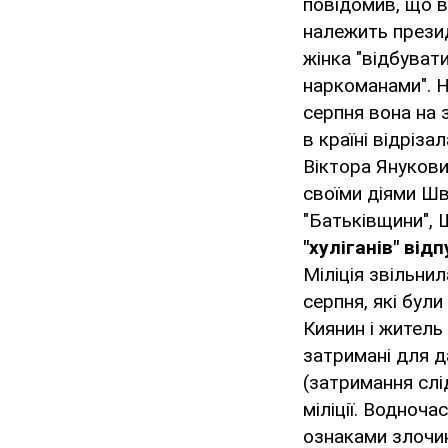
повідомив, що в
належить презид
жінка "відбуват
наркоманами". Н
серпня вона на 
в країні відріза
Віктора Янукович
своїми діями Ш
"Батьківщини", 
"хуліганів" від
Міліція звільнил
серпня, які були
Киянин і житель
затримані для д
(затримання слі
міліції. Водноча
ознаками злочин