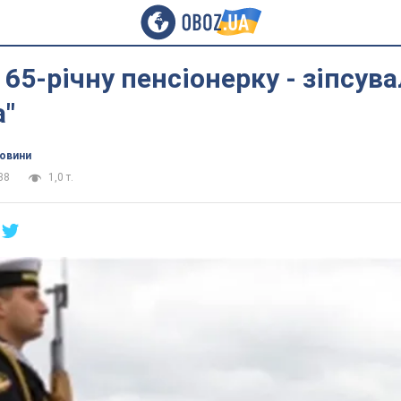
65-річну пенсіонерку - зіпсува
а"
новини
38
1,0 т.