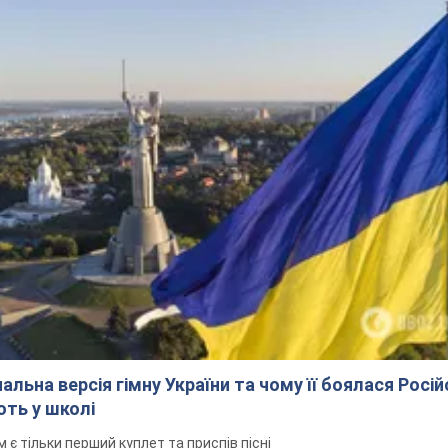
альна версія гімну України та чому її боялася Росій
ють у школі
 тільки перший куплет та приспів пісні