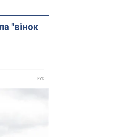
ла "вінок
РУС