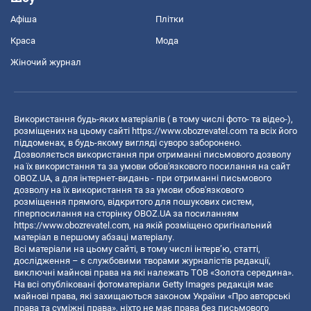
Афіша
Плітки
Краса
Мода
Жіночий журнал
Використання будь-яких матеріалів ( в тому числі фото- та відео-),
розміщених на цьому сайті
https://www.obozrevatel.com
та всіх його
піддоменах, в будь-якому вигляді суворо заборонено.
Дозволяється використання при отриманні письмового дозволу
на їх використання та за умови обов'язкового посилання на сайт
OBOZ.UA, а для інтернет-видань - при отриманні письмового
дозволу на їх використання та за умови обов'язкового
розміщення прямого, відкритого для пошукових систем,
гіперпосилання на сторінку OBOZ.UA за посиланням
https://www.obozrevatel.com
, на якій розміщено оригінальний
матеріал в першому абзаці матеріалу.
Всі матеріали на цьому сайті, в тому числі інтерв’ю, статті,
дослідження – є службовими творами журналістів редакції,
виключні майнові права на які належать ТОВ «Золота середина».
На всі опубліковані фотоматеріали Getty Images редакція має
майнові права, які захищаються законом України «Про авторські
права та суміжні права», ніхто не має права без письмового