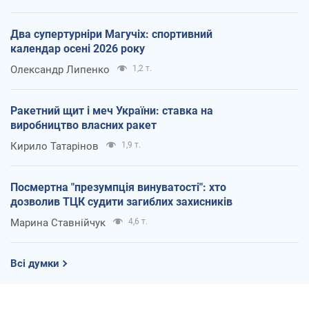
Два супертурніри Магучіх: спортивний
календар осені 2026 року
Олександр Липенко
1,2 т.
Ракетний щит і меч України: ставка на
виробництво власних ракет
Кирило Татарінов
1,9 т.
Посмертна "презумпція винуватості": хто
дозволив ТЦК судити загиблих захисників
Марина Ставнійчук
4,6 т.
Всі думки