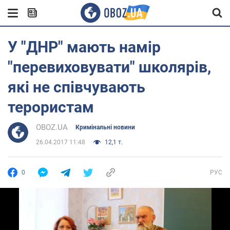
У "ДНР" мають намір
"перевиховувати" школярів,
які не співчувають
терористам
OBOZ.UA
Кримінальні новини
26.04.2017 11:48
12,1 т.
0
РУС