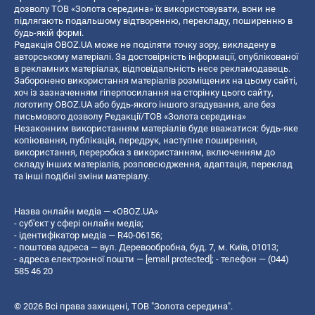
дозволу ТОВ «Золота середина» їх використовувати, вони не
підлягають подальшому відтворенню, перекладу, поширенню в
будь-якій формі.
Редакція OBOZ.UA може не поділяти точку зору, викладену в
авторському матеріалі. За достовірність інформації, опублікованої
в рекламних матеріалах, відповідальність несе рекламодавець.
Заборонено використання матеріалів розміщених на цьому сайті,
хоч із зазначенням гіперпосилання на сторінку цього сайту,
логотипу OBOZ.UA або будь-якого іншого згадування, але без
письмового дозволу Редакції/ТОВ «Золота середина»
Незаконним використанням матеріалів буде вважатися: будь-яке
копiювання, публiкацiя, передрук, наступне поширення,
використання, переробка з використанням, включенням до
складу інших матеріалів, розповсюдження, адаптація, переклад
та інші подібні зміни матеріалу.
Назва онлайн медіа — «OBOZ.UA»
- суб'єкт у сфері онлайн медіа;
- ідентифікатор медіа — R40-06156;
- поштова адреса — вул. Деревообробна, буд. 7, м. Київ, 01013;
- адреса електронної пошти —
[email protected]
; - телефон — (044)
585 46 20
© 2026 Всі права захищені, ТОВ "Золота середина".