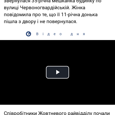
звернулася 35-річна мешканка будинку по
вулиці Червоногвардійській. Жінка
повідомила про те, що її 11-річна донька
пішла з двору і не повернулася.
Відео дня
Play Video
Співробітники Жовтневого райвідділу почали