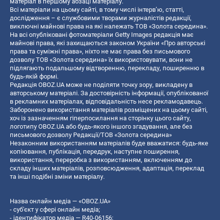
матеріал в першому абзаці матеріалу.
Всі матеріали на цьому сайті, в тому числі інтерв’ю, статті,
дослідження – є службовими творами журналістів редакції,
виключні майнові права на які належать ТОВ «Золота середина».
На всі опубліковані фотоматеріали Getty Images редакція має
майнові права, які захищаються законом України «Про авторські
права та суміжні права», ніхто не має права без письмового
дозволу ТОВ «Золота середина» їх використовувати, вони не
підлягають подальшому відтворенню, перекладу, поширенню в
будь-якій формі.
Редакція OBOZ.UA може не поділяти точку зору, викладену в
авторському матеріалі. За достовірність інформації, опублікованої
в рекламних матеріалах, відповідальність несе рекламодавець.
Заборонено використання матеріалів розміщених на цьому сайті,
хоч із зазначенням гіперпосилання на сторінку цього сайту,
логотипу OBOZ.UA або будь-якого іншого згадування, але без
письмового дозволу Редакції/ТОВ «Золота середина»
Незаконним використанням матеріалів буде вважатися: будь-яке
копiювання, публiкацiя, передрук, наступне поширення,
використання, переробка з використанням, включенням до
складу інших матеріалів, розповсюдження, адаптація, переклад
та інші подібні зміни матеріалу.
Назва онлайн медіа — «OBOZ.UA»
- суб'єкт у сфері онлайн медіа;
- ідентифікатор медіа — R40-06156;