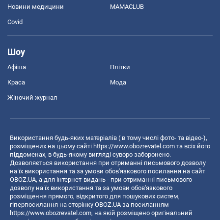
Новини медицини
MAMACLUB
Covid
Шоу
Афіша
Плітки
Краса
Мода
Жіночий журнал
Використання будь-яких матеріалів ( в тому числі фото- та відео-),
розміщених на цьому сайті
https://www.obozrevatel.com
та всіх його
піддоменах, в будь-якому вигляді суворо заборонено.
Дозволяється використання при отриманні письмового дозволу
на їх використання та за умови обов'язкового посилання на сайт
OBOZ.UA, а для інтернет-видань - при отриманні письмового
дозволу на їх використання та за умови обов'язкового
розміщення прямого, відкритого для пошукових систем,
гіперпосилання на сторінку OBOZ.UA за посиланням
https://www.obozrevatel.com
, на якій розміщено оригінальний