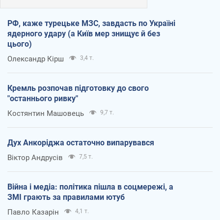
РФ, каже турецьке МЗС, завдасть по Україні
ядерного удару (а Київ мер знищує й без
цього)
Олександр Кірш
3,4 т.
Кремль розпочав підготовку до свого
"останнього ривку"
Костянтин Машовець
9,7 т.
Дух Анкоріджа остаточно випарувався
Віктор Андрусів
7,5 т.
Війна і медіа: політика пішла в соцмережі, а
ЗМІ грають за правилами ютуб
Павло Казарін
4,1 т.