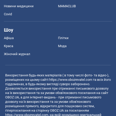
Новини медицини
MAMACLUB
Covid
Шоу
Афіша
Плітки
Краса
Мода
Жіночий журнал
Використання будь-яких матеріалів ( в тому числі фото- та відео-),
розміщених на цьому сайті
https://www.obozrevatel.com
та всіх його
піддоменах, в будь-якому вигляді суворо заборонено.
Дозволяється використання при отриманні письмового дозволу
на їх використання та за умови обов'язкового посилання на сайт
OBOZ.UA, а для інтернет-видань - при отриманні письмового
дозволу на їх використання та за умови обов'язкового
розміщення прямого, відкритого для пошукових систем,
гіперпосилання на сторінку OBOZ.UA за посиланням
https://www.obozrevatel.com
, на якій розміщено оригінальний