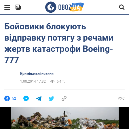
Бойовики блокують
відправку потягу з речами
жертв катастрофи Boeing-
777
Кримінальні новини
1.08.2014 17:32
5,4 т.
52
РУС