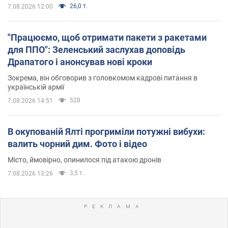
26,0 т.
7.08.2026 12:00
"Працюємо, щоб отримати пакети з ракетами
для ППО": Зеленський заслухав доповідь
Драпатого і анонсував нові кроки
Зокрема, він обговорив з головкомом кадрові питання в
українській армії
528
7.08.2026 14:51
В окупованій Ялті прогриміли потужні вибухи:
валить чорний дим. Фото і відео
Місто, ймовірно, опинилося під атакою дронів
3,5 т.
7.08.2026 13:26