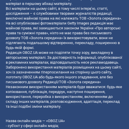
матеріал в першому абзаці матеріалу.
Всі матеріали на цьому сайті, в тому числі інтерв’ю, статті,
дослідження – є службовими творами журналістів редакції,
виключні майнові права на які належать ТОВ «Золота середина».
На всі опубліковані фотоматеріали Getty Images редакція має
майнові права, які захищаються законом України «Про авторські
права та суміжні права», ніхто не має права без письмового
дозволу ТОВ «Золота середина» їх використовувати, вони не
підлягають подальшому відтворенню, перекладу, поширенню в
будь-якій формі.
Редакція OBOZ.UA може не поділяти точку зору, викладену в
авторському матеріалі. За достовірність інформації, опублікованої
в рекламних матеріалах, відповідальність несе рекламодавець.
Заборонено використання матеріалів розміщених на цьому сайті,
хоч із зазначенням гіперпосилання на сторінку цього сайту,
логотипу OBOZ.UA або будь-якого іншого згадування, але без
письмового дозволу Редакції/ТОВ «Золота середина»
Незаконним використанням матеріалів буде вважатися: будь-яке
копiювання, публiкацiя, передрук, наступне поширення,
використання, переробка з використанням, включенням до
складу інших матеріалів, розповсюдження, адаптація, переклад
та інші подібні зміни матеріалу.
Назва онлайн медіа — «OBOZ.UA»
- суб'єкт у сфері онлайн медіа;