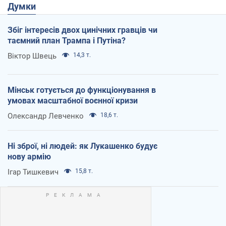
Думки
Збіг інтересів двох цинічних гравців чи
таємний план Трампа і Путіна?
Віктор Швець
14,3 т.
Мінськ готується до функціонування в
умовах масштабної воєнної кризи
Олександр Левченко
18,6 т.
Ні зброї, ні людей: як Лукашенко будує
нову армію
Ігар Тишкевич
15,8 т.