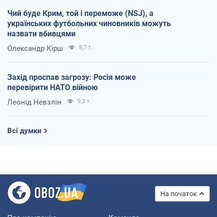
Чий буде Крим, той і переможе (NSJ), а
українських футбольних чиновників можуть
назвати вбивцями
Олександр Кірш
8,7 т.
Захід проспав загрозу: Росія може
перевірити НАТО війною
Леонід Невзлін
9,3 т.
Всі думки
На початок