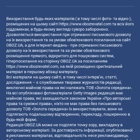
Використання будь-яких матеріалів ( в тому числі фото- та відео-),
розміщених на цьому сайті
https://www.obozrevatel.com
та всіх його
піддоменах, в будь-якому вигляді суворо заборонено.
Дозволяється використання при отриманні письмового дозволу
на їх використання та за умови обов'язкового посилання на сайт
OBOZ.UA, а для інтернет-видань - при отриманні письмового
дозволу на їх використання та за умови обов'язкового
розміщення прямого, відкритого для пошукових систем,
гіперпосилання на сторінку OBOZ.UA за посиланням
https://www.obozrevatel.com
, на якій розміщено оригінальний
матеріал в першому абзаці матеріалу.
Всі матеріали на цьому сайті, в тому числі інтерв’ю, статті,
дослідження – є службовими творами журналістів редакції,
виключні майнові права на які належать ТОВ «Золота середина».
На всі опубліковані фотоматеріали Getty Images редакція має
майнові права, які захищаються законом України «Про авторські
права та суміжні права», ніхто не має права без письмового
дозволу ТОВ «Золота середина» їх використовувати, вони не
підлягають подальшому відтворенню, перекладу, поширенню в
будь-якій формі.
Редакція OBOZ.UA може не поділяти точку зору, викладену в
авторському матеріалі. За достовірність інформації, опублікованої
в рекламних матеріалах, відповідальність несе рекламодавець.