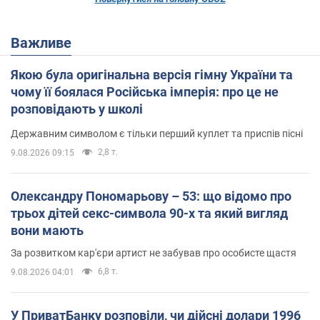
Важливе
Якою була оригінальна версія гімну України та
чому її боялася Російська імперія: про це не
розповідають у школі
Державним символом є тільки перший куплет та приспів пісні
2,8 т.
9.08.2026 09:15
Олександру Пономарьову – 53: що відомо про
трьох дітей секс-символа 90-х та який вигляд
вони мають
За розвитком кар'єри артист не забував про особисте щастя
6,8 т.
9.08.2026 04:01
У ПриватБанку розповіли, чи дійсні долари 1996