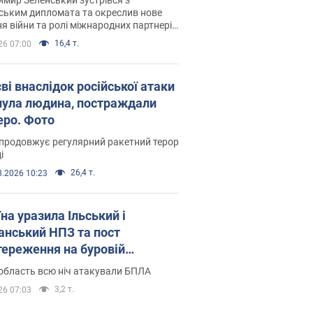
ським дипломата та окреслив нове
я війни та ролі міжнародних партнерів
тьбі з Росією
16,4 т.
26 07:00
ві внаслідок російської атаки
нула людина, постраждали
еро. Фото
продовжує регулярний ракетний терор
і
26,4 т.
8.2026 10:23
на уразила Ільський і
нський НПЗ та пост
тереження на буровій
новці "Сиваш": Генштаб
область всю ніч атакували БПЛА
ив деталі. Фото і відео
3,2 т.
26 07:03