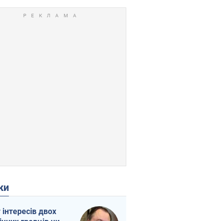
ки
г інтересів двох