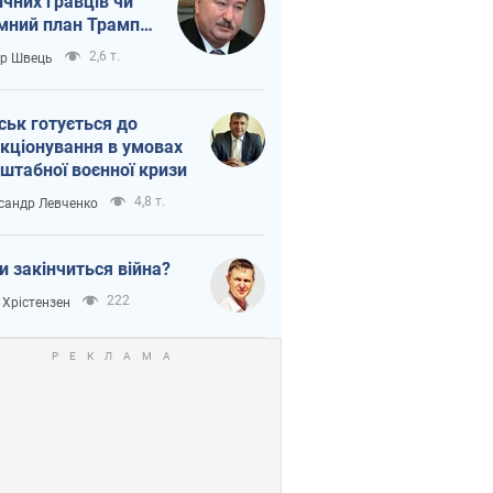
ічних гравців чи
мний план Трампа
тіна?
2,6 т.
ор Швець
ськ готується до
кціонування в умовах
штабної воєнної кризи
4,8 т.
сандр Левченко
и закінчиться війна?
222
 Хрістензен