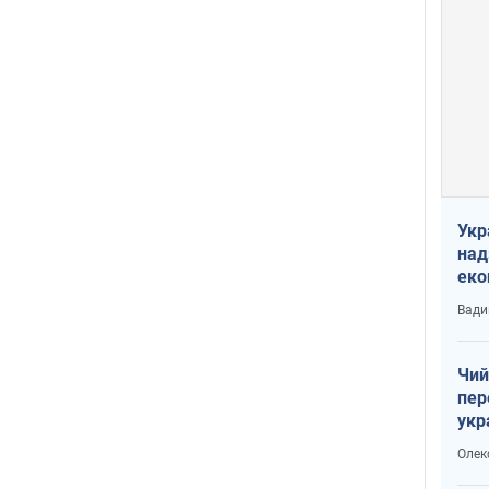
Укр
над
еко
сві
Вади
Чий
пер
укр
чин
Олек
наз