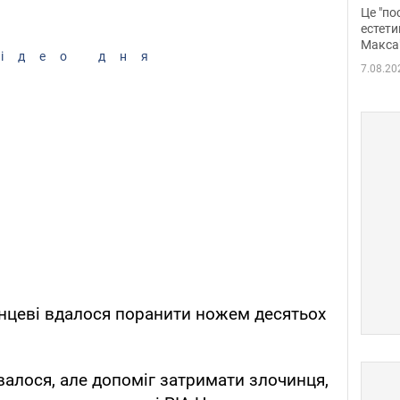
росі
Це "по
Фото
естети
Макса
ідео дня
7.08.20
инцеві вдалося поранити ножем десятьох
увалося, але допоміг затримати злочинця,