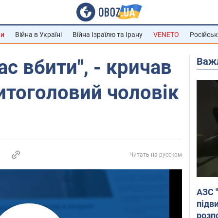
ни
Війна в Україні
Війна Ізраїлю та Ірану
VENETO
Російськ
Важ
с вбити", - кричав
ритоголовий чоловік
Читать на русском
АЗС 
підв
розпо