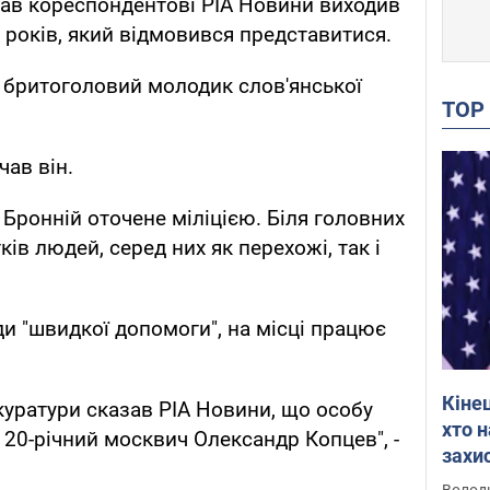
азав кореспондентові РІА Новини виходив
х років, який відмовився представитися.
- бритоголовий молодик слов'янської
TO
чав він.
 Бронній оточене міліцією. Біля головних
ків людей, серед них як перехожі, так і
ди "швидкої допомоги", на місці працює
Кіне
уратури сказав РІА Новини, що особу
хто 
 20-річний москвич Олександр Копцев", -
захис
Інте
Володи