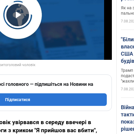
Як на 
пальн
7.08.20
Play Video
"Біли
влас
США 
буді
зали
Трамп 
подаст
"жахли
сі головного — підпишіться на Новини на
7.08.20
Підписатися
Війн
такт
пока
ік увірвався в середу ввечері в
ріше
ги з криком "Я прийшов вас вбити",