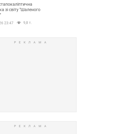
йських FPV-дронів.
стапокаліптична
ка зі світу "Шаленого
"
9,8 т.
26 23:47