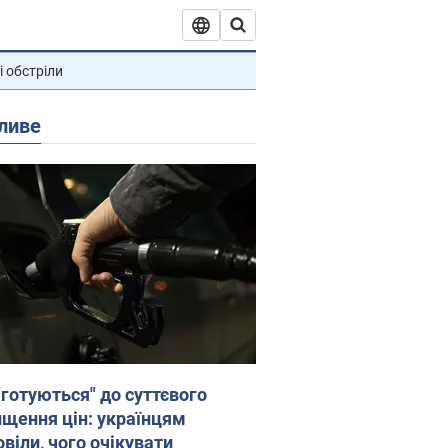
і обстріли
ливе
"готуються" до суттєвого
ищення цін: українцям
віли, чого очікувати