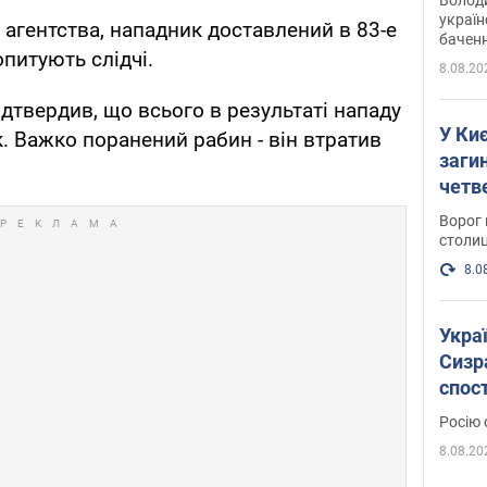
україн
агентства, нападник доставлений в 83-е
баченн
опитують слідчі.
у боро
8.08.20
дтвердив, що всього в результаті нападу
У Киє
. Важко поранений рабин - він втратив
заги
четв
Ворог 
столиц
8.0
Украї
Сизра
спос
уста
Росію 
розкр
8.08.20