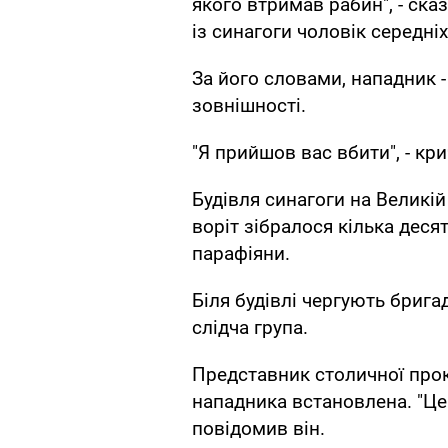
якого втримав рабин", - ск
із синагоги чоловік середні
За його словами, нападник 
зовнішності.
"Я прийшов вас вбити", - кри
Будівля синагоги на Великій
воріт зібралося кілька десят
парафіяни.
Біля будівлі чергують брига
слідча група.
Представник столичної прок
нападника встановлена. "Це
повідомив він.