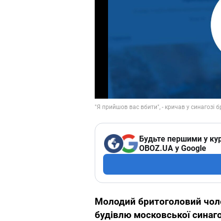
Будьте першими у кур
OBOZ.UA у Google
Молодий бритоголовий чолов
будівлю московської синаго