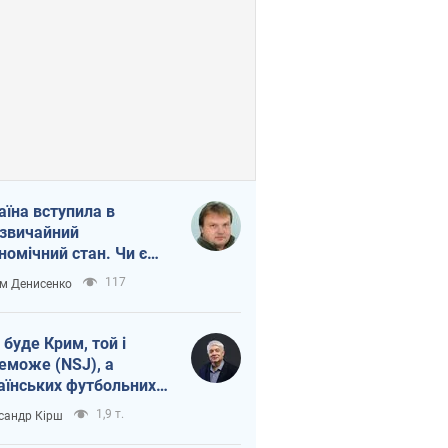
аїна вступила в
звичайний
номічний стан. Чи є
тло вкінці тунелю?
117
м Денисенко
 буде Крим, той і
еможе (NSJ), а
аїнських футбольних
овників можуть
1,9 т.
сандр Кірш
вати вбивцями