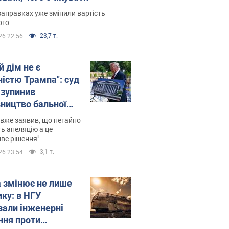
заправках уже змінили вартість
ого
23,7 т.
26 22:56
й дім не є
ністю Трампа": суд
зупинив
вництво бальної
 за $400 млн
вже заявив, що негайно
ь апеляцію а це
ве рішення"
3,1 т.
26 23:54
а змінює не лише
ику: в НГУ
зали інженерні
ння проти