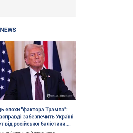
P NEWS
ць епохи "фактора Трампа":
насправді забезпечить Україні
т від російської балістики.
рв’ю з Безсмертним
мир Зеленський зустрівся з