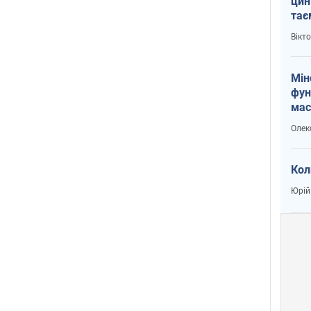
цин
тає
і Пу
Вікт
Мін
фун
мас
Олек
Кол
Юрій