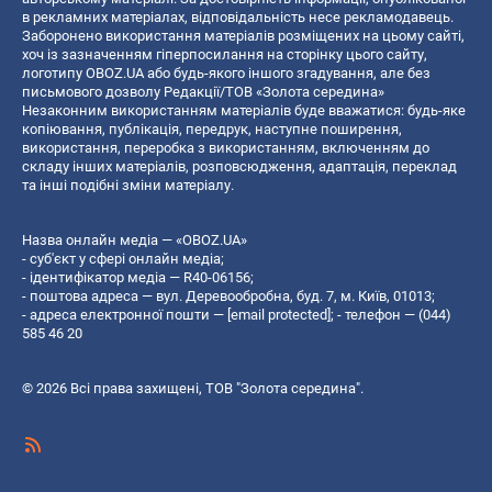
в рекламних матеріалах, відповідальність несе рекламодавець.
Заборонено використання матеріалів розміщених на цьому сайті,
хоч із зазначенням гіперпосилання на сторінку цього сайту,
логотипу OBOZ.UA або будь-якого іншого згадування, але без
письмового дозволу Редакції/ТОВ «Золота середина»
Незаконним використанням матеріалів буде вважатися: будь-яке
копiювання, публiкацiя, передрук, наступне поширення,
використання, переробка з використанням, включенням до
складу інших матеріалів, розповсюдження, адаптація, переклад
та інші подібні зміни матеріалу.
Назва онлайн медіа — «OBOZ.UA»
- суб'єкт у сфері онлайн медіа;
- ідентифікатор медіа — R40-06156;
- поштова адреса — вул. Деревообробна, буд. 7, м. Київ, 01013;
- адреса електронної пошти —
[email protected]
; - телефон — (044)
585 46 20
© 2026 Всі права захищені, ТОВ "Золота середина".