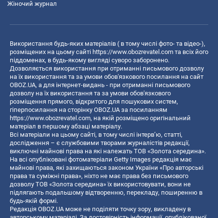
Жіночий журнал
Використання будь-яких матеріалів ( в тому числі фото- та відео-),
розміщених на цьому сайті
https://www.obozrevatel.com
та всіх його
піддоменах, в будь-якому вигляді суворо заборонено.
Дозволяється використання при отриманні письмового дозволу
на їх використання та за умови обов'язкового посилання на сайт
OBOZ.UA, а для інтернет-видань - при отриманні письмового
дозволу на їх використання та за умови обов'язкового
розміщення прямого, відкритого для пошукових систем,
гіперпосилання на сторінку OBOZ.UA за посиланням
https://www.obozrevatel.com
, на якій розміщено оригінальний
матеріал в першому абзаці матеріалу.
Всі матеріали на цьому сайті, в тому числі інтерв’ю, статті,
дослідження – є службовими творами журналістів редакції,
виключні майнові права на які належать ТОВ «Золота середина».
На всі опубліковані фотоматеріали Getty Images редакція має
майнові права, які захищаються законом України «Про авторські
права та суміжні права», ніхто не має права без письмового
дозволу ТОВ «Золота середина» їх використовувати, вони не
підлягають подальшому відтворенню, перекладу, поширенню в
будь-якій формі.
Редакція OBOZ.UA може не поділяти точку зору, викладену в
авторському матеріалі. За достовірність інформації, опублікованої