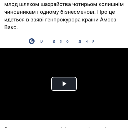
млрд шляхом шахрайства чотирьом колишнім
чиновникам і одному бізнесменові. Про це
йдеться в заяві генпрокурора країни Амоса
Вако.
Відео дня
Play Video