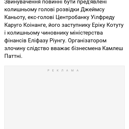
Звинувачення повинні бути пред'явлені
колишньому голові розвідки Джеймсу
Каньоту, екс-голові Центробанку Уілфреду
Каруго Коінанге, його заступнику Еріку Котуту
і колишньому чиновнику міністерства
фінансів Еліфазу Ріунгу. Організатором
злочину слідство вважає бізнесмена Камлеш
Паттні.