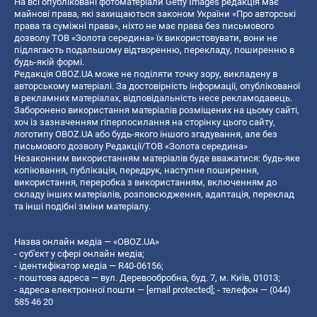
На всі опубліковані фотоматеріали Getty Images редакція має
майнові права, які захищаються законом України «Про авторські
права та суміжні права», ніхто не має права без письмового
дозволу ТОВ «Золота середина» їх використовувати, вони не
підлягають подальшому відтворенню, перекладу, поширенню в
будь-якій формі.
Редакція OBOZ.UA може не поділяти точку зору, викладену в
авторському матеріалі. За достовірність інформації, опублікованої
в рекламних матеріалах, відповідальність несе рекламодавець.
Заборонено використання матеріалів розміщених на цьому сайті,
хоч із зазначенням гіперпосилання на сторінку цього сайту,
логотипу OBOZ.UA або будь-якого іншого згадування, але без
письмового дозволу Редакції/ТОВ «Золота середина»
Незаконним використанням матеріалів буде вважатися: будь-яке
копiювання, публiкацiя, передрук, наступне поширення,
використання, переробка з використанням, включенням до
складу інших матеріалів, розповсюдження, адаптація, переклад
та інші подібні зміни матеріалу.
Назва онлайн медіа — «OBOZ.UA»
- суб'єкт у сфері онлайн медіа;
- ідентифікатор медіа — R40-06156;
- поштова адреса — вул. Деревообробна, буд. 7, м. Київ, 01013;
- адреса електронної пошти —
[email protected]
; - телефон — (044)
585 46 20