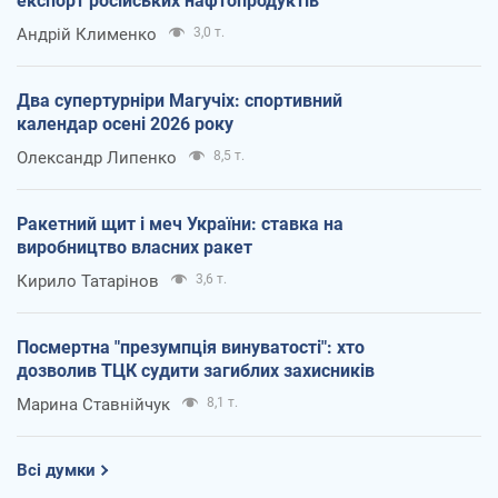
експорт російських нафтопродуктів
Андрій Клименко
3,0 т.
Два супертурніри Магучіх: спортивний
календар осені 2026 року
Олександр Липенко
8,5 т.
Ракетний щит і меч України: ставка на
виробництво власних ракет
Кирило Татарінов
3,6 т.
Посмертна "презумпція винуватості": хто
дозволив ТЦК судити загиблих захисників
Марина Ставнійчук
8,1 т.
Всі думки