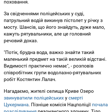
поховання.
За свідченнями поліцейських у суді,
патрульний водій викинув пістолет у річку з
мосту. Шансів, що його знайдуть, дуже мало,
кажуть рятувальники, але це головний
речовий доказ.
"Потік, брудна вода, важко знайти такий
маленький предмет на такій великій відстані.
Видимості практично немає", - розповів
співробітник групи водолазно-рятувальних
робіт Костянтин Лалач.
Нагадаємо, жителі селища Криве Озеро
звинуватили поліцейських
у
смерті
Цукермана
. Пізніше комісія Нацполіції
почала
розслідування
резонансного злочину. Тіло