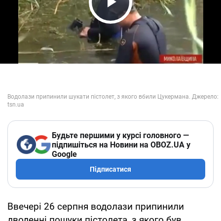
Play Video
Будьте першими у курсі головного —
підпишіться на Новини на OBOZ.UA у
Google
Підписатися
Ввечері 26 серпня водолази припинили
дводенні пошуки пістолета, з якого був