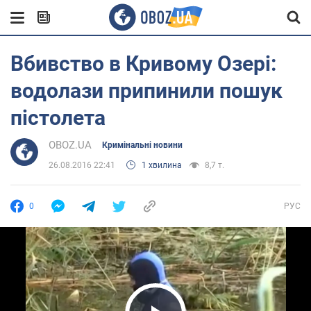
Вбивство в Кривому Озері:
водолази припинили пошук
пістолета
OBOZ.UA
Кримінальні новини
26.08.2016 22:41
1 хвилина
8,7 т.
0
РУС