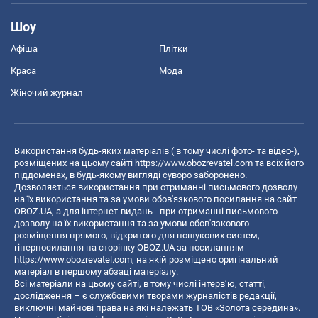
Шоу
Афіша
Плітки
Краса
Мода
Жіночий журнал
Використання будь-яких матеріалів ( в тому числі фото- та відео-),
розміщених на цьому сайті
https://www.obozrevatel.com
та всіх його
піддоменах, в будь-якому вигляді суворо заборонено.
Дозволяється використання при отриманні письмового дозволу
на їх використання та за умови обов'язкового посилання на сайт
OBOZ.UA, а для інтернет-видань - при отриманні письмового
дозволу на їх використання та за умови обов'язкового
розміщення прямого, відкритого для пошукових систем,
гіперпосилання на сторінку OBOZ.UA за посиланням
https://www.obozrevatel.com
, на якій розміщено оригінальний
матеріал в першому абзаці матеріалу.
Всі матеріали на цьому сайті, в тому числі інтерв’ю, статті,
дослідження – є службовими творами журналістів редакції,
виключні майнові права на які належать ТОВ «Золота середина».