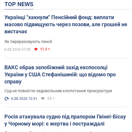
TOP NEWS
Українці "хакнули" Пенсійний фонд: виплати
масово підвищують через позови, але грошей не
вистачає
Як перераховують пенсії
91,4 т.
6.08.2026 07:00
ВАКС обрав запобіжний захід експосолці
України у США Стефанішиній: що відомо про
справу
Суд не повністю задовольнив клопотання прокуратури
3,0 т.
6.08.2026 10:31
Росія атакувала судно під прапором Гвінеї-Бісау
у Чорному морі: є жертва і постраждалі