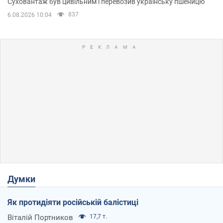
Суховантаж був цивільним і перевозив українську пшеницю
837
6.08.2026 10:04
Думки
Як протидіяти російській балістиці
Віталій Портников
17,7 т.