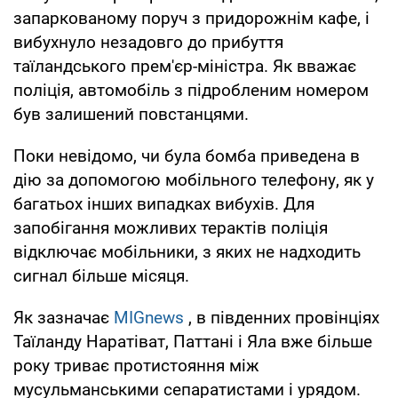
запаркованому поруч з придорожнім кафе, і
вибухнуло незадовго до прибуття
таїландського прем'єр-міністра. Як вважає
поліція, автомобіль з підробленим номером
був залишений повстанцями.
Поки невідомо, чи була бомба приведена в
дію за допомогою мобільного телефону, як у
багатьох інших випадках вибухів. Для
запобігання можливих терактів поліція
відключає мобільники, з яких не надходить
сигнал більше місяця.
Як зазначає
MIGnews
, в південних провінціях
Таїланду Наратіват, Паттані і Яла вже більше
року триває протистояння між
мусульманськими сепаратистами і урядом.