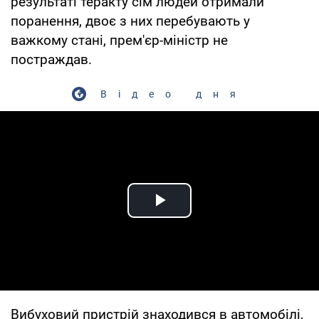
результаті теракту сім людей отримали
поранення, двоє з них перебувають у
важкому стані, прем'єр-міністр не
постраждав.
Відео дня
Play Video
Вибуховий пристрій знаходився в автомобілі,