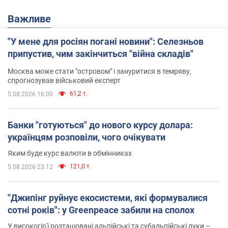
Важливе
"У мене для росіян погані новини": Селезньов
припустив, чим закінчиться "війна складів"
Москва може стати "островом" і зануритися в темряву,
спрогнозував військовий експерт
61,2 т.
5.08.2026 16:00
Банки "готуються" до нового курсу долара:
українцям розповіли, чого очікувати
Яким буде курс валюти в обмінниках
121,0 т.
5.08.2026 23:12
"Джипінг руйнує екосистеми, які формувалися
сотні років": у Greenpeace забили на сполох
У високогір'ї розташовані альпійські та субальпійські луки –