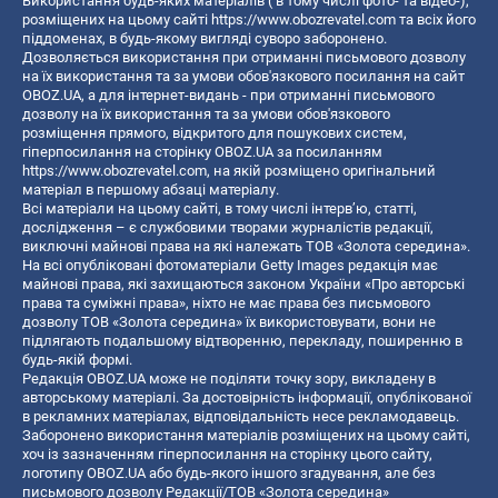
Використання будь-яких матеріалів ( в тому числі фото- та відео-),
розміщених на цьому сайті
https://www.obozrevatel.com
та всіх його
піддоменах, в будь-якому вигляді суворо заборонено.
Дозволяється використання при отриманні письмового дозволу
на їх використання та за умови обов'язкового посилання на сайт
OBOZ.UA, а для інтернет-видань - при отриманні письмового
дозволу на їх використання та за умови обов'язкового
розміщення прямого, відкритого для пошукових систем,
гіперпосилання на сторінку OBOZ.UA за посиланням
https://www.obozrevatel.com
, на якій розміщено оригінальний
матеріал в першому абзаці матеріалу.
Всі матеріали на цьому сайті, в тому числі інтерв’ю, статті,
дослідження – є службовими творами журналістів редакції,
виключні майнові права на які належать ТОВ «Золота середина».
На всі опубліковані фотоматеріали Getty Images редакція має
майнові права, які захищаються законом України «Про авторські
права та суміжні права», ніхто не має права без письмового
дозволу ТОВ «Золота середина» їх використовувати, вони не
підлягають подальшому відтворенню, перекладу, поширенню в
будь-якій формі.
Редакція OBOZ.UA може не поділяти точку зору, викладену в
авторському матеріалі. За достовірність інформації, опублікованої
в рекламних матеріалах, відповідальність несе рекламодавець.
Заборонено використання матеріалів розміщених на цьому сайті,
хоч із зазначенням гіперпосилання на сторінку цього сайту,
логотипу OBOZ.UA або будь-якого іншого згадування, але без
письмового дозволу Редакції/ТОВ «Золота середина»