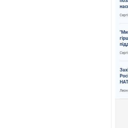
поз
нас
тем
Серг
"Ми
гір
під
рак
Серг
Зах
Рос
НАТ
Леон