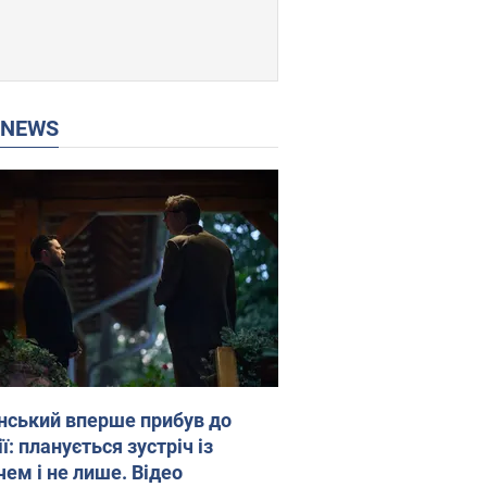
P NEWS
нський вперше прибув до
ї: планується зустріч із
чем і не лише. Відео