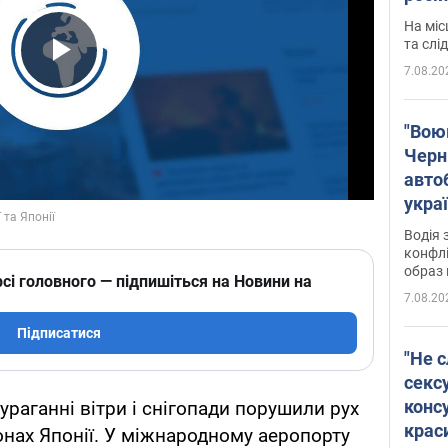
полі
На міс
Віде
та слі
7.08.20
Play Video
"Воюю
Черн
авто
укра
і поп
Водія 
конфлі
образ 
сі головного — підпишіться на Новини на
7.08.20
Підписатися
"Не с
сексу
конс
ураганні вітри і снігопади порушили рух
крас
нах Японії. У міжнародному аеропорту