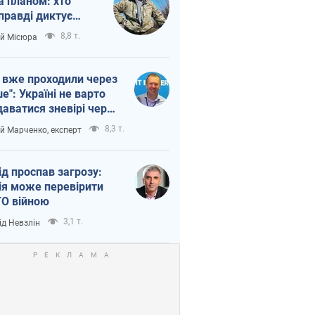
а планом: хто
правді диктує
п війни
8,8 т.
ій Місюра
 вже проходили через
ше": Україні не варто
даватися зневірі через
етний терор
8,3 т.
ій Марченко, експерт
ід проспав загрозу:
ія може перевірити
О війною
3,1 т.
ід Невзлін