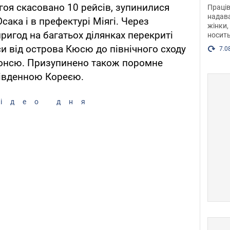
після
гоя скасовано 10 рейсів, зупинилися
Праців
розг
надава
Осака і в префектурі Міягі. Через
жінки,
Фото
пригод на багатьох ділянках перекриті
носить
си від острова Кюсю до північного сходу
7.0
Хонсю. Призупинено також поромне
Південною Кореєю.
ідео дня