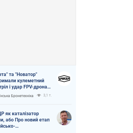
рта" та "Новатор"
римали кулеметний
тріл і удар FPV-дрона,
тувавши життя
3,1 т.
їнська Бронетехніка
церу ЗСУ
Р як каталізатор
ни, або Про новий етап
ійсько-
нічнокорейського