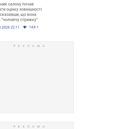
 хімієтерапії,
ник салону почав
орівся скандал.
ти оцінку зовнішності
 сказавши, що вона
 "чоловічу стрижку"
14,6 т.
8.2026 22:11