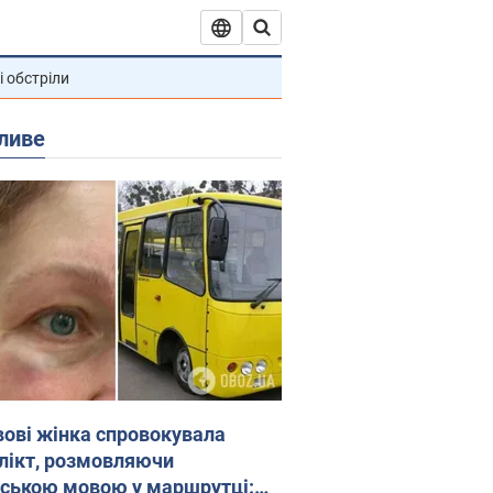
і обстріли
ливе
вові жінка спровокувала
лікт, розмовляючи
йською мовою у маршрутці: