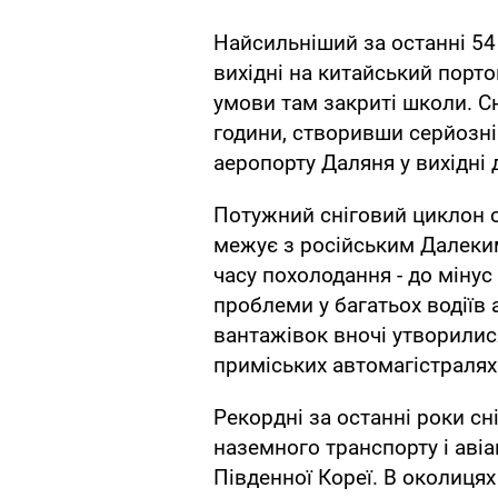
Найсильніший за останні 54
вихідні на китайський порто
умови там закриті школи. С
години, створивши серйозні
аеропорту Даляня у вихідні 
Потужний сніговий циклон о
межує з російським Далеким
часу похолодання - до мінус
проблеми у багатьох водіїв
вантажівок вночі утворилис
приміських автомагістралях
Рекордні за останні роки сн
наземного транспорту і авіа
Південної Кореї. В околицях