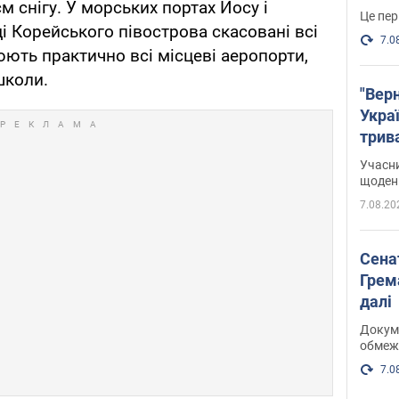
м снігу. У морських портах Йосу і
Це пер
і Корейського півострова скасовані всі
7.0
ють практично всі місцеві аеропорти,
школи.
"Верн
Украї
трив
карт
Учасн
щоденн
7.08.20
Сена
Грема
далі
Докуме
обмеж
7.0