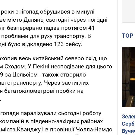
 роки снігопад обрушився в минулі
ве місто Далянь, сьогодні через погодні
ніг безперервно падав протягом 41
TO
 проблеми для руху транспорту. В
дні було відкладено 123 рейсу.
хопив весь китайський cеверо схід, що
 Сходом. У Пекіні несподіване для цього
 9 за Цельсієм - також створило
 автотранспорту. Через застиглих
я багатокілометрові пробки на
.
ігопади паралізували сьогодні роботу
Зеле
компаній в південно-західних районах
Сербі
 міста Кванджу і в провінції Чолла-Намдо
Вучи