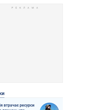
ки
ія втрачає ресурси