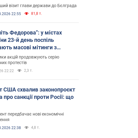
ший візит глави держави до Бєлграда
81,8 т.
8.2026 22:55
іть Федорова": у містах
ни 23-й день поспіль
ають масові мітинги з
онками. Фото і відео
ики акцій продовжують серію
их протестів
2,3 т.
26 22:22
т США схвалив законопроєкт
 про санкції проти Росії: що
нт передбачає нові економічні
ення
4,8 т.
8.2026 22:38