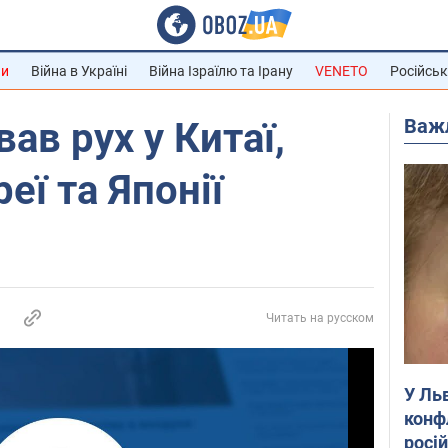
ни
Війна в Україні
Війна Ізраїлю та Ірану
VENETO
Російськ
Важ
вав рух у Китаї,
еї та Японії
Читать на русском
У Ль
конф
росі