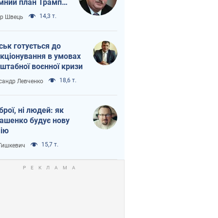
мний план Трампа
тіна?
14,3 т.
ор Швець
ськ готується до
кціонування в умовах
штабної воєнної кризи
18,6 т.
сандр Левченко
зброї, ні людей: як
ашенко будує нову
ію
15,7 т.
 Тишкевич