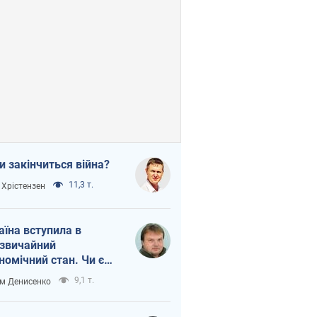
и закінчиться війна?
11,3 т.
 Хрістензен
аїна вступила в
звичайний
номічний стан. Чи є
тло вкінці тунелю?
9,1 т.
м Денисенко