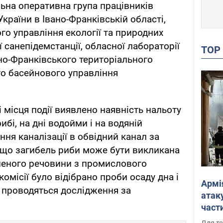
льна оперативна група працівників
країни в Івано-Франківській області,
го управління екології та природних
ї санепідемстанції, обласної лабораторії
TO
но-Франківського територіального
го басейнового управління
 місця події виявлено наявність нальоту
ибі, на дні водойми і на водяній
ння каналізації в обвідний канал за
, що загибель риби може бути викликана
еного речовини з промислового
комісії було відібрано проби осаду дна і
Армі
с проводяться дослідження за
атаку
части
Фото
Для те