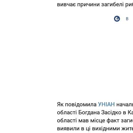
вивчає причини загибелі риб
В
Як повідомила
УНІАН
начал
області Богдана Засідко в К
області мав місце факт загиб
виявили в ці вихідними жител