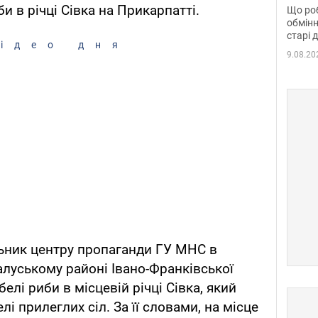
та б
и в річці Сівка на Прикарпатті.
Що роб
обмінн
старі 
ідео дня
9.08.20
ьник центру пропаганди ГУ МНС в
алуському районі Івано-Франківської
елі риби в місцевій річці Сівка, який
і прилеглих сіл. За її словами, на місце