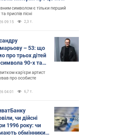
овідають у школі
вним символом є тільки перший
 та приспів пісні
2,3 т.
26 09:15
сандру
марьову – 53: що
мо про трьох дітей
-символа 90-х та
 вигляд вони
витком кар'єри артист
ть
ував про особисте
6,7 т.
26 04:01
иватБанку
віли, чи дійсні
ри 1996 року: чи
мають обмінники