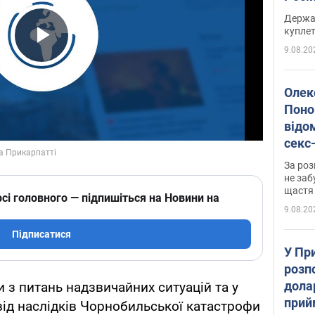
розп
Держа
куплет
9.08.20
Play Video
Олек
Поно
відо
секс
який
За роз
маю
не заб
щастя
сі головного — підпишіться на Новини на
9.08.20
Підписатися
У Пр
розпо
дола
и з питань надзвичайних ситуацій та у
прий
від наслідків Чорнобильської катастрофи