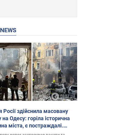
P NEWS
я Росії здійснила масовану
 на Одесу: горіла історична
на міста, є постраждалі.
 та відео
рору ворог застосував ракети та