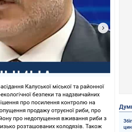
асідання Калуської міської та районної
-екологічної безпеки та надзвичайних
 рішення про посилення контролю на
Дум
опущення продажу отруєної риби, про
йону про недопущення вживання риби з
Збі
 близько розташованих колодязів. Також
цин