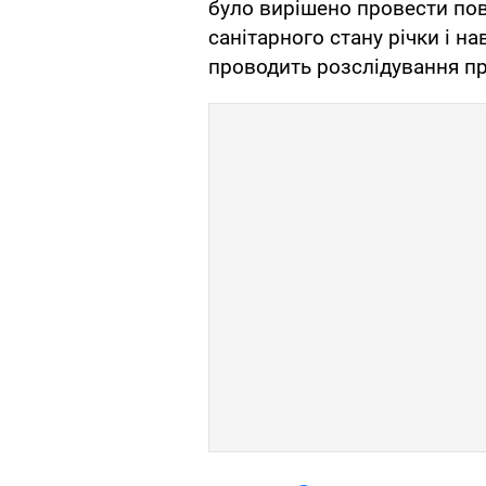
було вирішено провести по
санітарного стану річки і н
проводить розслідування п