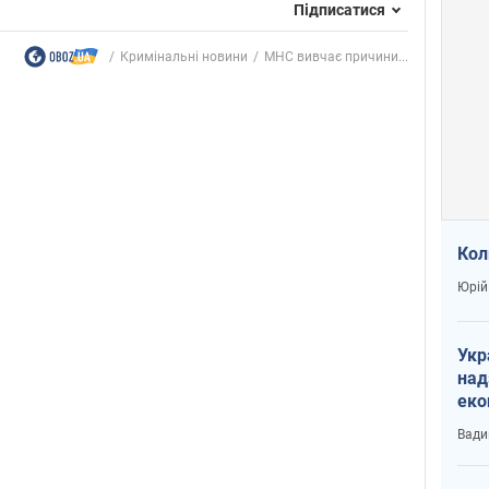
Підписатися
Кримінальні новини
МНС вивчає причини...
Кол
Юрій
Укр
над
еко
сві
Вади