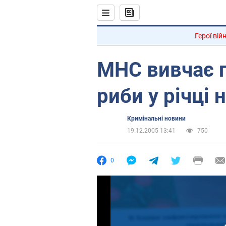
Герої вій
МНС вивчає п
риби у річці 
Кримінальні новини
19.12.2005 13:41
750
0