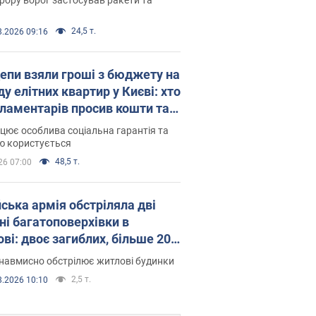
24,5 т.
8.2026 09:16
епи взяли гроші з бюджету на
у елітних квартир у Києві: хто
рламентарів просив кошти та
оселився
цює особлива соціальна гарантія та
ю користується
48,5 т.
26 07:00
йська армія обстріляла дві
ні багатоповерхівки в
ві: двоє загиблих, більше 20
раждалих
навмисно обстрілює житлові будинки
2,5 т.
8.2026 10:10