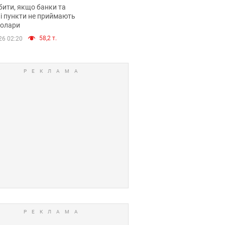
анки такі купюри
ити, якщо банки та
і пункти не приймають
долари
58,2 т.
26 02:20