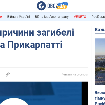
ни
Війна в Україні
Війна Ізраїлю та Ірану
VENETO
Російськ
Важ
ричини загибелі
на Прикарпатті
Читать на русском
Якою
гімну
Росій