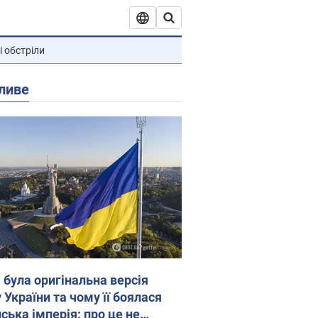
і обстріли
ливе
 була оригінальна версія
 України та чому її боялася
ська імперія: про це не