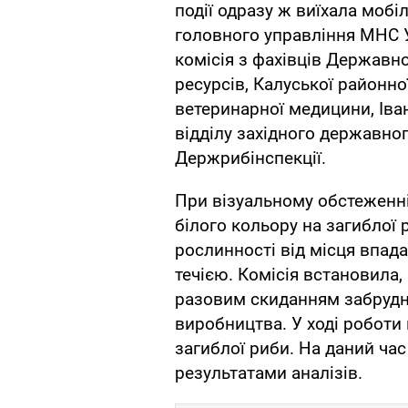
події одразу ж виїхала мобі
головного управління МНС У
комісія з фахівців Державно
ресурсів, Калуської районно
ветеринарної медицини, Іва
відділу західного державно
Держрибінспекції.
При візуальному обстеженні
білого кольору на загиблої р
рослинності від місця впада
течією. Комісія встановила
разовим скиданням забрудн
виробництва. У ході роботи 
загиблої риби. На даний ча
результатами аналізів.