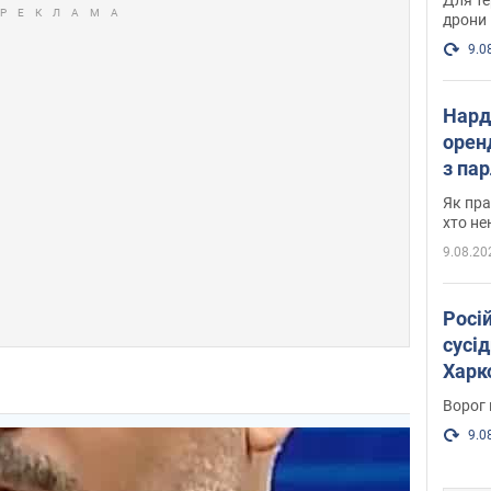
дрони
9.0
Нард
оренд
з па
де п
Як пра
хто не
9.08.20
Росі
сусід
Харко
пост
Ворог 
9.0