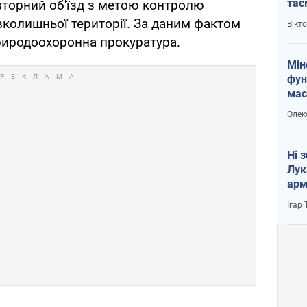
тає
вторний об'їзд з метою контролю
і Пу
авколишньої території. За даним фактом
Вікт
риродоохоронна прокуратура.
Мін
фун
мас
Олек
Ні 
Лук
арм
Ігар