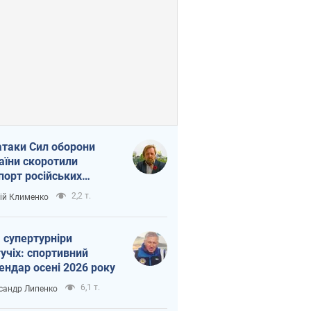
атаки Сил оборони
аїни скоротили
порт російських
топродуктів
2,2 т.
ій Клименко
 супертурніри
учіх: спортивний
ендар осені 2026 року
6,1 т.
сандр Липенко