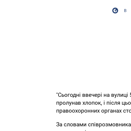
В
"Сьогодні ввечері на вулиці
пролунав хлопок, і після ць
правоохоронних органах сто
За словами співрозмовника 