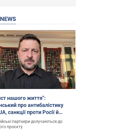
P NEWS
ист нашого життя":
нський про антибалістику
A, санкції проти Росії й
имку аграріїв. Відео
йські партнери долучаються до
ого проєкту