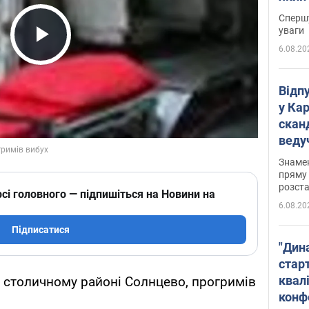
"агр
Спершу
уваги
6.08.20
Play Video
Відп
у Ка
скан
веду
захе
Знаме
пряму 
розста
сі головного — підпишіться на Новини на
6.08.20
Підписатися
"Дин
стар
квалі
 столичному районі Солнцево, прогримів
конф