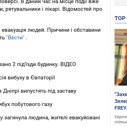
оверсі. В даний час на місце події вже
, рятувальники і лікарі. Відомостей про
TO
я евакуація людей. Причини і обставини
ють
"Вести"
.
ано 2 під'їзди будинку. ВІДЕО
ія вибуху в Євпаторії
в Дніпрі випустять під заставу
"Зах
Зеле
ибух побутового газу
FREYJ
підтр
ку загинула людина, жителі евакуйовані
Європе
спільн