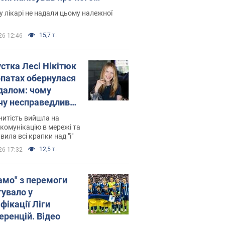
есивний" рак
 лікарі не надали цьому належної
15,7 т.
26 12:46
устка Лесі Нікітюк
рпатах обернулася
далом: чому
чу несправедливо
йтили
нитість вийшла на
комунікацію в мережі та
вила всі крапки над "і"
12,5 т.
26 17:32
амо" з перемоги
тувало у
фікації Ліги
еренцій. Відео