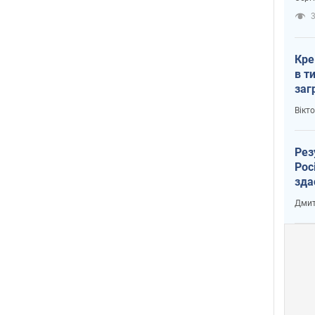
рак
3
Кре
в т
заг
лог
Вікт
Рез
Рос
зда
Дмит