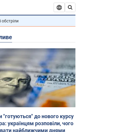
і обстріли
ливе
и "готуються" до нового курсу
ра: українцям розповіли, чого
увати найближчими днями