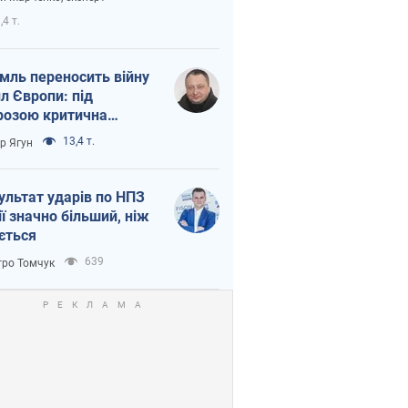
етний терор
,4 т.
мль переносить війну
ил Європи: під
розою критична
істика
13,4 т.
ор Ягун
ультат ударів по НПЗ
ії значно більший, ніж
ється
639
ро Томчук