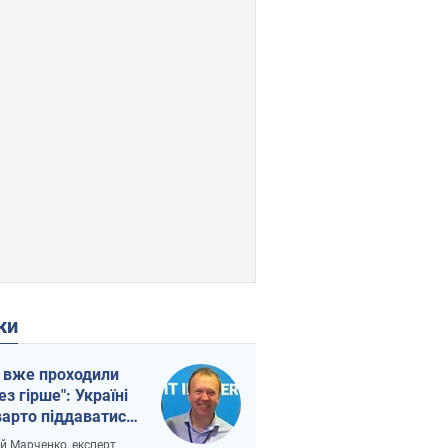
ки
 вже проходили
ез гірше": Україні
варто піддаватися
вірі через
ій Марченко, експерт