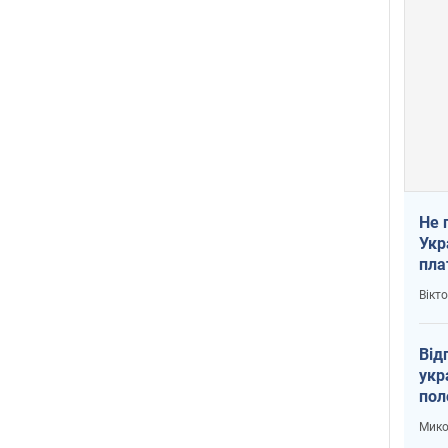
Не 
Укр
пла
Вікт
Від
укр
пол
укр
Мико