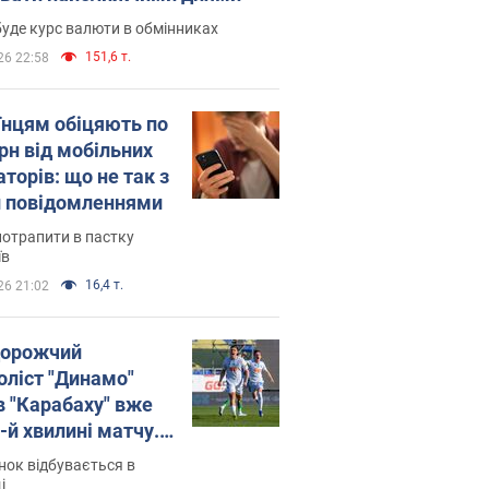
уде курс валюти в обмінниках
151,6 т.
26 22:58
їнцям обіцяють по
рн від мобільних
торів: що не так з
 повідомленнями
потрапити в пастку
їв
16,4 т.
26 21:02
орожчий
оліст "Динамо"
в "Карабаху" вже
-й хвилині матчу.
о
ок відбувається в
і