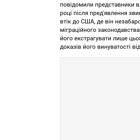
повідомили представники вл
році після пред'явлення зв
втік до США, де він незаба
міграційного законодавства
його екстрагувати лише цьо
доказів його винуватості ві