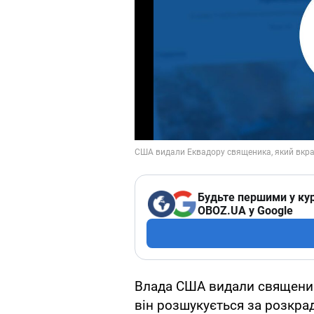
Будьте першими у кур
OBOZ.UA у Google
Влада США видали священик
він розшукується за розкра