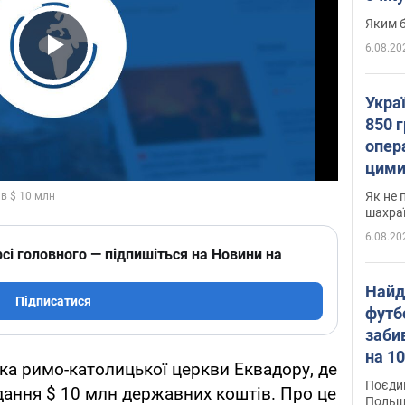
Яким б
6.08.20
Play Video
Укра
850 г
опера
цими
Як не 
шахра
6.08.20
сі головного — підпишіться на Новини на
Найд
Підписатися
футб
заби
на 10
а римо-католицької церкви Еквадору, де
Віде
Поєдин
дання $ 10 млн державних коштів. Про це
Польщ