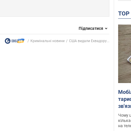
TO
Підписатися
Кримінальні новини
США видали Еквадору...
Мобі
тариф
зв'яз
скар
Чому ц
кілька
на тел