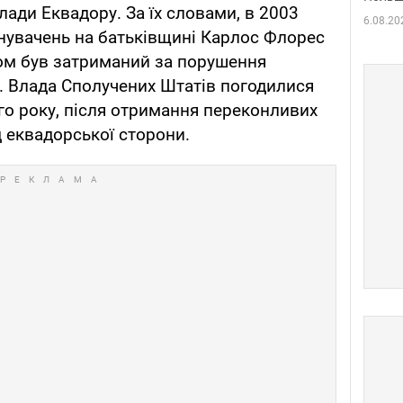
ади Еквадору. За їх словами, в 2003
6.08.20
инувачень на батьківщині Карлос Флорес
ром був затриманий за порушення
. Влада Сполучених Штатів погодилися
го року, після отримання переконливих
д еквадорської сторони.