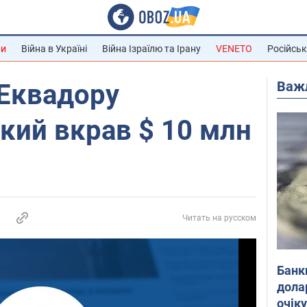
ни
Війна в Україні
Війна Ізраїлю та Ірану
VENETO
Російськ
Важ
Еквадору
кий вкрав $ 10 млн
Читать на русском
Банк
дола
очік