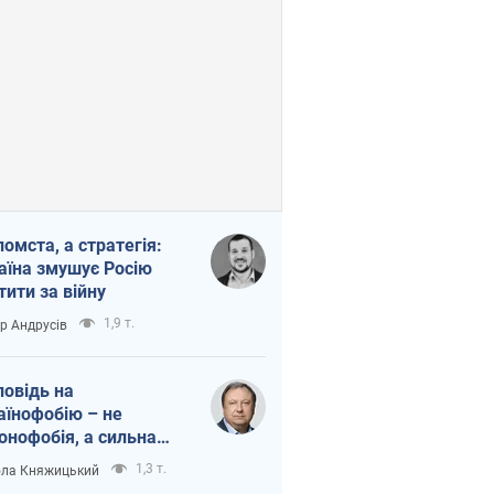
помста, а стратегія:
аїна змушує Росію
тити за війну
1,9 т.
ор Андрусів
повідь на
аїнофобію – не
онофобія, а сильна
аїнська держава
1,3 т.
ла Княжицький