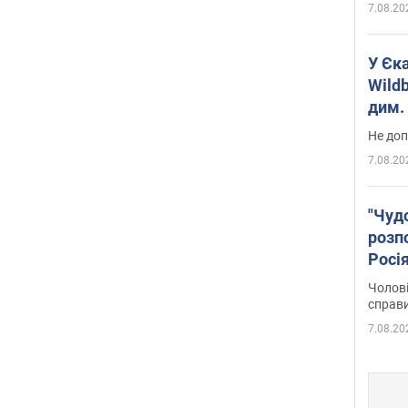
7.08.20
У Єк
Wildb
дим. 
Не доп
7.08.20
"Чуд
розпо
Росі
Фото
Чолові
справ
7.08.20