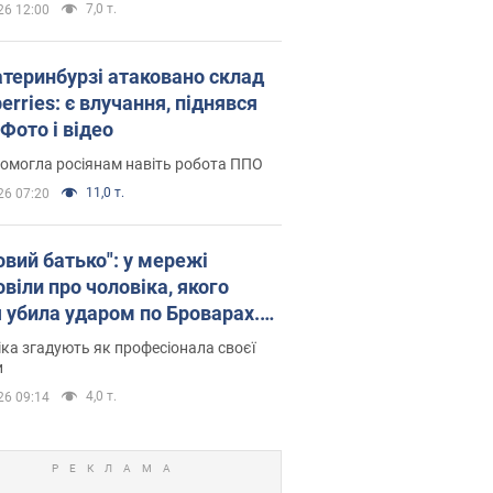
7,0 т.
26 12:00
атеринбурзі атаковано склад
erries: є влучання, піднявся
Фото і відео
омогла росіянам навіть робота ППО
11,0 т.
26 07:20
овий батько": у мережі
віли про чоловіка, якого
я убила ударом по Броварах.
ка згадують як професіонала своєї
и
4,0 т.
26 09:14