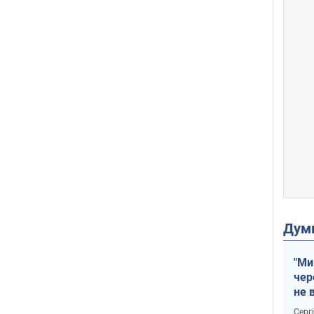
Дум
"Ми
чер
не 
зне
Серг