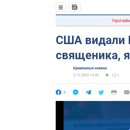
Герої вій
США видали 
священика, я
Кримінальні новини
3.12.2005 19:49
1,2 т.
0