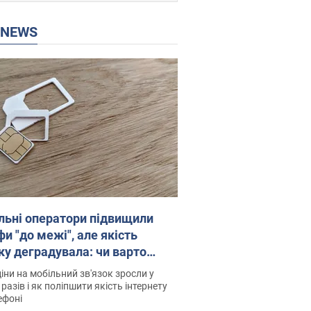
P NEWS
льні оператори підвищили
и "до межі", але якість
ку деградувала: чи варто
житись на ціни
іни на мобільний зв'язок зросли у
 разів і як поліпшити якість інтернету
ефоні