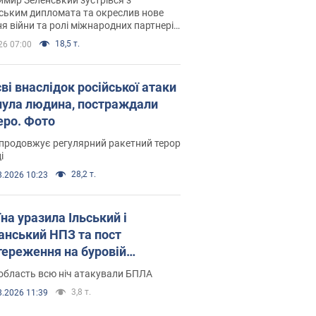
ським дипломата та окреслив нове
я війни та ролі міжнародних партнерів
тьбі з Росією
18,5 т.
26 07:00
ві внаслідок російської атаки
нула людина, постраждали
еро. Фото
продовжує регулярний ракетний терор
і
28,2 т.
8.2026 10:23
на уразила Ільський і
нський НПЗ та пост
тереження на буровій
новці "Сиваш": Генштаб
область всю ніч атакували БПЛА
ив деталі. Фото і відео
3,8 т.
8.2026 11:39