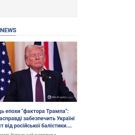
P NEWS
ць епохи "фактора Трампа":
насправді забезпечить Україні
т від російської балістики.
рв’ю з Безсмертним
мир Зеленський зустрівся з