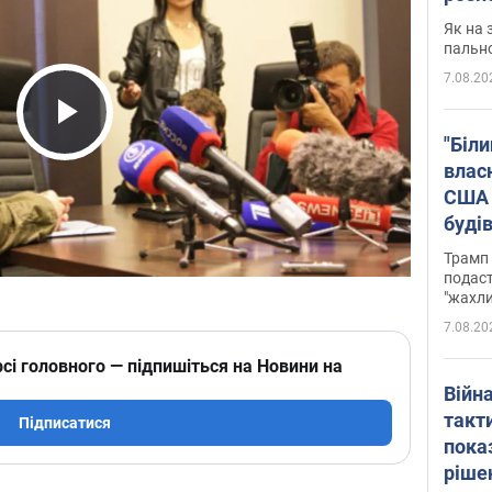
Як на 
пальн
7.08.20
Play Video
"Біли
влас
США 
буді
зали
Трамп 
подаст
"жахли
7.08.20
сі головного — підпишіться на Новини на
Війн
такт
Підписатися
пока
ріше