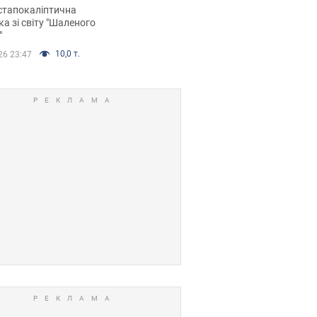
йських FPV-дронів.
стапокаліптична
ка зі світу "Шаленого
"
10,0 т.
26 23:47