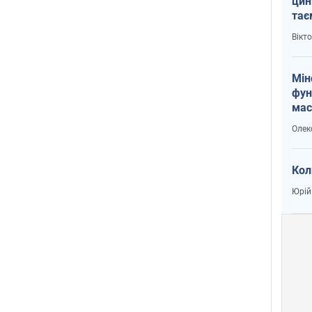
цин
тає
і Пу
Вікт
Мін
фун
мас
Олек
Кол
Юрій