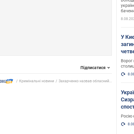
україн
баченн
у боро
8.08.20
У Киє
заги
четв
Ворог 
столиц
Підписатися
8.0
Кримінальні новини
Захарченко назвав обласний...
Украї
Сизра
спос
уста
Росію 
розкр
8.0