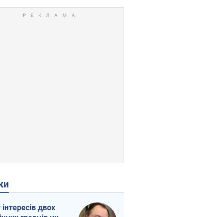
ки
г інтересів двох