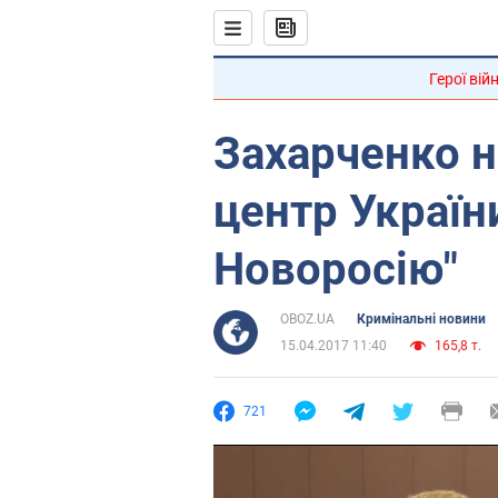
Герої вій
Захарченко н
центр України
Новоросію"
OBOZ.UA
Кримінальні новини
15.04.2017 11:40
165,8 т.
721