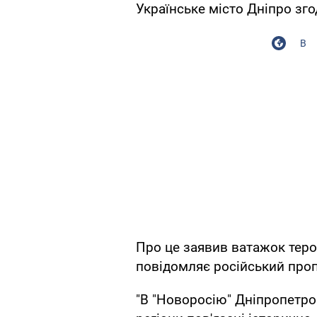
Українське місто Дніпро зго
В
Про це заявив ватажок теро
повідомляє російський про
"В "Новоросію" Дніпропетров