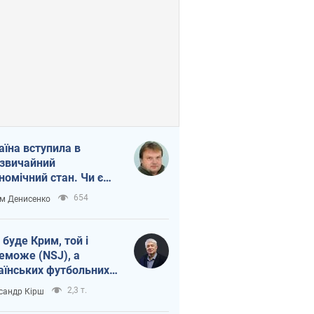
аїна вступила в
звичайний
номічний стан. Чи є
тло вкінці тунелю?
654
м Денисенко
 буде Крим, той і
еможе (NSJ), а
аїнських футбольних
овників можуть
2,3 т.
сандр Кірш
вати вбивцями