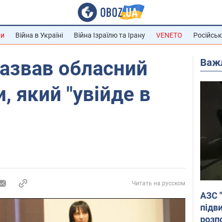
ни
Війна в Україні
Війна Ізраїлю та Ірану
VENETO
Російськ
Важ
азвав обласний
, який "увійде в
Читать на русском
АЗС 
підв
розпо