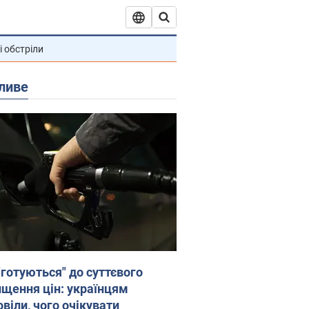
і обстріли
ливе
"готуються" до суттєвого
ищення цін: українцям
віли, чого очікувати