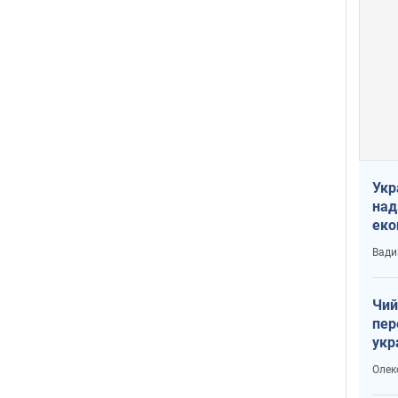
Укр
над
еко
сві
Вади
Чий
пер
укр
чин
Олек
наз