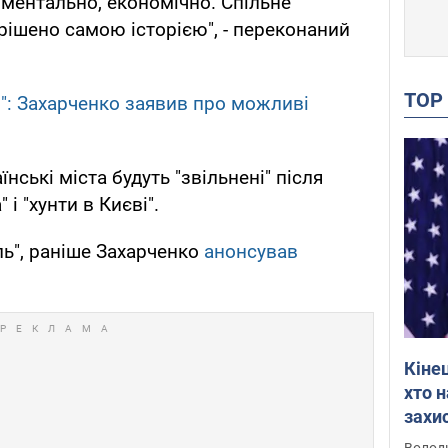
, ментально, економічно. Спільне
рішено самою історією", - переконаний
TO
": Захарченко заявив про можливі
нські міста будуть "звільнені" після
і "хунти в Києві".
ь", раніше Захарченко
анонсував
Кіне
хто 
захис
Інте
Володи