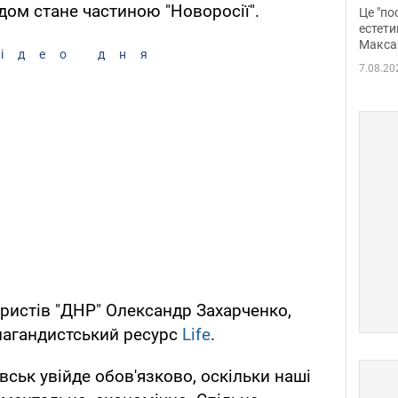
росі
дом стане частиною "Новоросії".
Це "по
Фото
естети
Макса
ідео дня
7.08.20
ристів "ДНР" Олександр Захарченко,
пагандистський ресурс
Life
.
ськ увійде обов'язково, оскільки наші