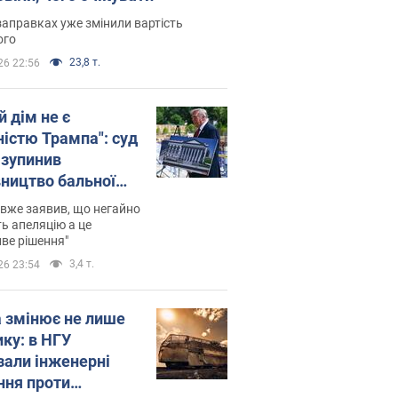
заправках уже змінили вартість
ого
23,8 т.
26 22:56
й дім не є
ністю Трампа": суд
зупинив
вництво бальної
 за $400 млн
вже заявив, що негайно
ь апеляцію а це
ве рішення"
3,4 т.
26 23:54
а змінює не лише
ику: в НГУ
зали інженерні
ння проти