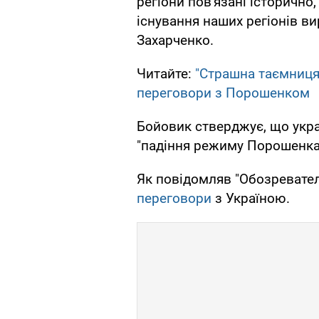
регіони пов'язані історично
існування наших регіонів ви
Захарченко.
Читайте:
"Страшна таємниця
переговори з Порошенком
Бойовик стверджує, що украї
"падіння режиму Порошенка" 
Як повідомляв "Обозревател
переговори
з Україною.