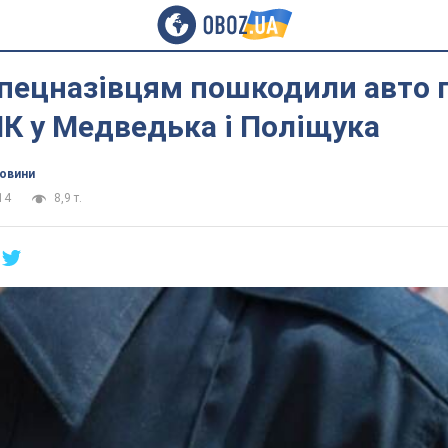
спецназівцям пошкодили авто 
К у Медведька і Поліщука
новини
14
8,9 т.