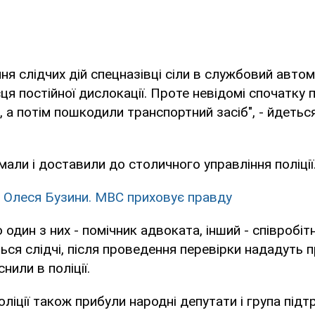
ня слідчих дій спецназівці сіли в службовий авто
ця постійної дислокації. Проте невідомі спочатк
, а потім пошкодили транспортний засіб", - йдетьс
мали і доставили до столичного управління поліції
 Олеся Бузини. МВС приховує правду
 один з них - помічник адвоката, інший - співробітн
ться слідчі, після проведення перевірки нададуть 
снили в поліції.
оліції також прибули народні депутати і група під