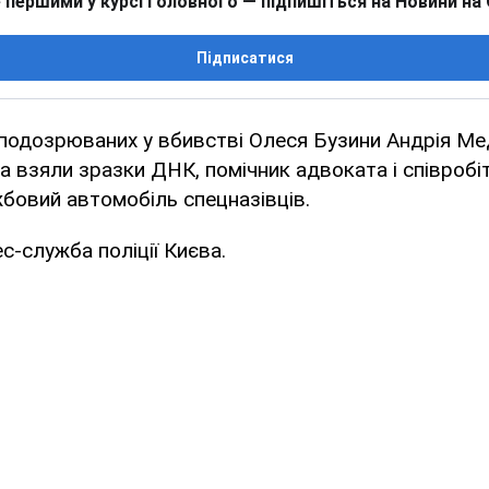
 першими у курсі головного — підпишіться на Новини на
Підписатися
у подозрюваних у вбивстві Олеся Бузини Андрія Ме
 взяли зразки ДНК, помічник адвоката і співробіт
бовий автомобіль спецназівців.
с-служба поліції Києва.