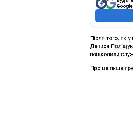
Будьте
Google
Після того, як 
Дениса Поліщука
пошкодили служ
Про це пише пре