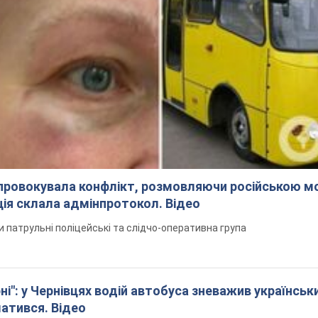
спровокувала конфлікт, розмовляючи російською м
ція склала адмінпротокол. Відео
ли патрульні поліцейські та слідчо-оперативна група
і": у Чернівцях водій автобуса зневажив українськ
латився. Відео