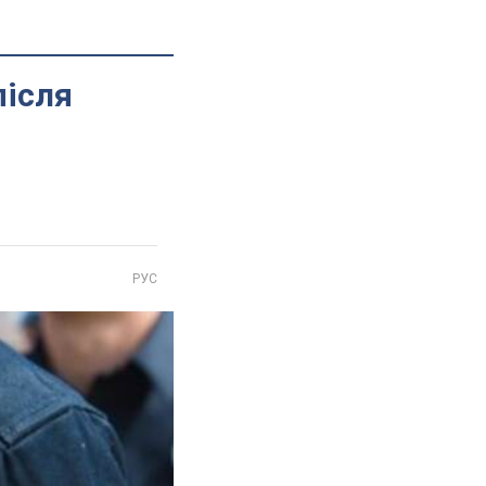
після
РУС