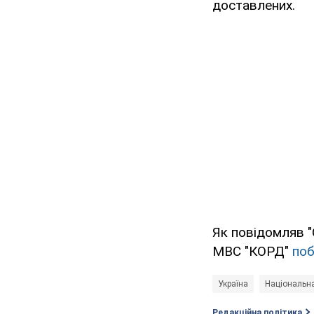
доставлених.
Як повідомляв "
МВС "КОРД"
поб
Україна
Національна
Редакційна політика