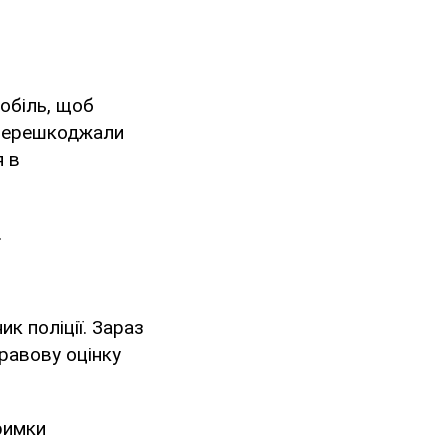
мобіль, щоб
у перешкоджали
я в
.
ик поліції. Зараз
правову оцінку
тримки