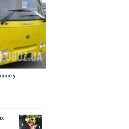
овою у
их