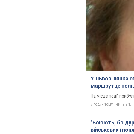
У Львові жінка 
маршрутці: полі
На місце події прибу
7 годин тому
9,9 т.
"Воюють, бо дурн
військових і поп