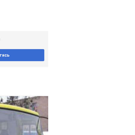
!
тись