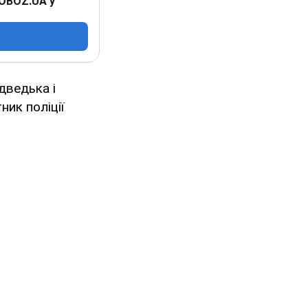
 OBOZ.UA у
дведька і
ник поліції