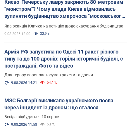
Києво-Печерську лавру закриють 80-метровим
"монстром"? Чому влада Києва відмовилась
зупиняти будівництво хмарочоса "московського
вірянина"
Яка реакція Кличка на петицію щодо скасування будівництва
32,9 т.
9.08.2026 12:00
Армія РФ запустила по Одесі 11 ракет різного
типу та до 100 дронів: горіли історичні будівлі, є
постраждалі. Фото та відео
Для терору ворог застосував ракети та дрони
54,4 т.
9.08.2026 14:21
МЗС Болгарії викликало українського посла
через інцидент із дроном: що сталося
Бесіда відбудеться 10 серпня
5,1 т.
9.08.2026 11:58