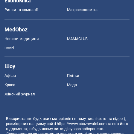
Економіка
Ринки та компанії
Макроекономіка
MedOboz
Новини медицини
MAMACLUB
Covid
Шоу
Афіша
Плітки
Краса
Мода
Жіночий журнал
Використання будь-яких матеріалів ( в тому числі фото- та відео-),
розміщених на цьому сайті
https://www.obozrevatel.com
та всіх його
піддоменах, в будь-якому вигляді суворо заборонено.
Дозволяється використання при отриманні письмового дозволу