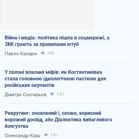
Війна і медіа: політика пішла в соцмережі, а
ЗМІ грають за правилами ютуб
Павло Казарін
342
У полоні власних міфів: як Костянтинівка
стала головною ідеологічною пасткою для
російських окупантів
Дмитро Снєгирьов
1,9 т.
Рекрутинг: оновлений і, схоже, корисний
ворожий досвід, або Діалектика вибагливого
боягузтва
Олександр Кірш
1,8 т.