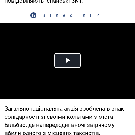
повідомляють іспанські ЗМІ.
Відео дня
Play Video
Загальнонаціональна акція зроблена в знак
солідарності зі своїми колегами з міста
Більбао, де напередодні вночі звірячому
вбили одного з місцевих таксистів.