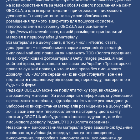
на їх використання та за умови обов'язкового посилання на сайт
OBOZ.UA, а для інтернет-видань - при отриманні письмового
дозволу на їх використання та за умови обов'язкового
розміщення прямого, відкритого для пошукових систем,
гіперпосилання на сторінку OBOZ.UA за посиланням
https://www.obozrevatel.com
, на якій розміщено оригінальний
матеріал в першому абзаці матеріалу.
Всі матеріали на цьому сайті, в тому числі інтерв’ю, статті,
дослідження – є службовими творами журналістів редакції,
виключні майнові права на які належать ТОВ «Золота середина».
На всі опубліковані фотоматеріали Getty Images редакція має
майнові права, які захищаються законом України «Про авторські
права та суміжні права», ніхто не має права без письмового
дозволу ТОВ «Золота середина» їх використовувати, вони не
підлягають подальшому відтворенню, перекладу, поширенню в
будь-якій формі.
Редакція OBOZ.UA може не поділяти точку зору, викладену в
авторському матеріалі. За достовірність інформації, опублікованої
в рекламних матеріалах, відповідальність несе рекламодавець.
Заборонено використання матеріалів розміщених на цьому сайті,
хоч із зазначенням гіперпосилання на сторінку цього сайту,
логотипу OBOZ.UA або будь-якого іншого згадування, але без
письмового дозволу Редакції/ТОВ «Золота середина»
Незаконним використанням матеріалів буде вважатися: будь-яке
копiювання, публiкацiя, передрук, наступне поширення,
використання, переробка з використанням, включенням до