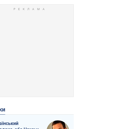
ки
аїнський