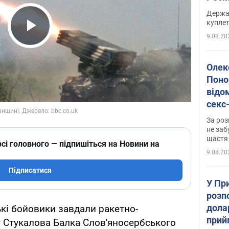
розп
Держа
куплет
9.08.20
Play Video
Олек
Поно
відо
секс
який
За роз
маю
не заб
щастя
сі головного — підпишіться на Новини на
9.08.20
Підписатися
У Пр
розпо
дола
ькі бойовики завдали ракетно-
прий
у Стукалова Балка Слов'яносербського