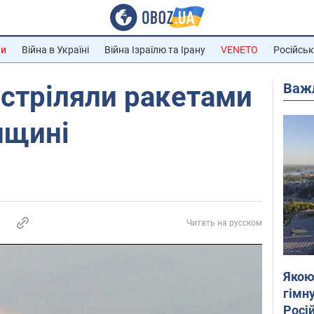
ни
Війна в Україні
Війна Ізраїлю та Ірану
VENETO
Російськ
Важ
стріляли ракетами
нщині
Читать на русском
Якою
гімну
Росій