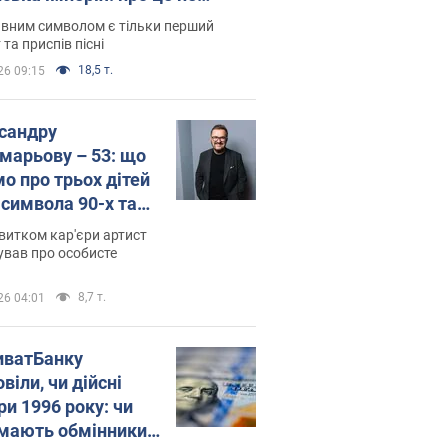
овідають у школі
вним символом є тільки перший
 та приспів пісні
18,5 т.
26 09:15
сандру
марьову – 53: що
мо про трьох дітей
-символа 90-х та
 вигляд вони
витком кар'єри артист
ть
ував про особисте
8,7 т.
26 04:01
иватБанку
віли, чи дійсні
ри 1996 року: чи
мають обмінники