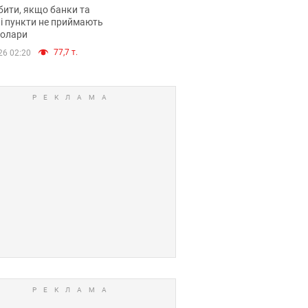
анки такі купюри
ити, якщо банки та
і пункти не приймають
долари
77,7 т.
26 02:20