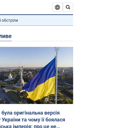
і обстріли
ливе
 була оригінальна версія
 України та чому її боялася
ська імперія: про це не