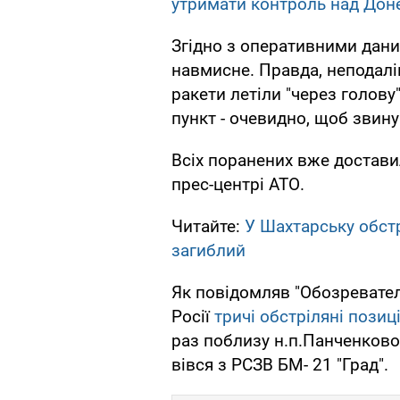
утримати контроль над Дон
Згідно з оперативними дани
навмисне. Правда, неподалі
ракети летіли "через голов
пункт - очевидно, щоб звину
Всіх поранених вже доставил
прес-центрі АТО.
Читайте:
У Шахтарську обстр
загиблий
Як повідомляв "Обозреватель,
Росії
тричі обстріляні позиц
раз поблизу н.п.Панченково, 
вівся з РСЗВ БМ- 21 "Град".