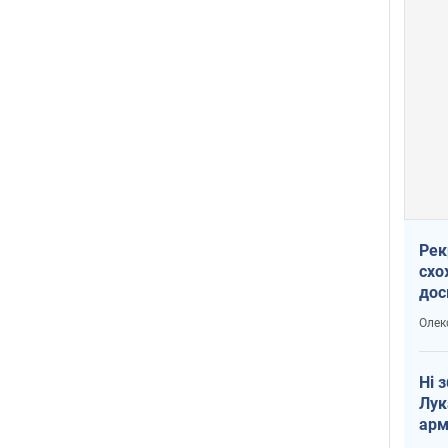
Рек
схо
дос
виб
Олек
Ні 
Лук
арм