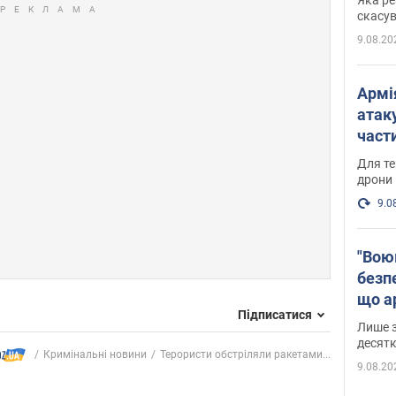
"мос
скасув
9.08.20
Армі
атаку
части
Фото
Для те
дрони
9.0
"Вою
безпе
що ар
Підписатися
в Оде
Лише з
десятк
Кримінальні новини
Терористи обстріляли ракетами...
9.08.20