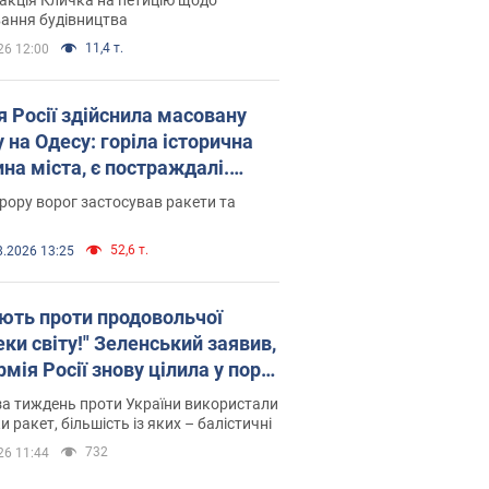
ковського вірянина"
ання будівництва
11,4 т.
26 12:00
я Росії здійснила масовану
 на Одесу: горіла історична
на міста, є постраждалі.
 та відео
рору ворог застосував ракети та
52,6 т.
8.2026 13:25
ють проти продовольчої
ки світу!" Зеленський заявив,
мія Росії знову цілила у порт
сі
а тиждень проти України використали
и ракет, більшість із яких – балістичні
732
26 11:44