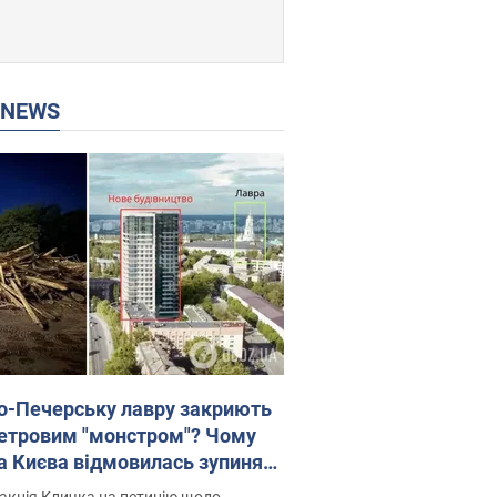
P NEWS
о-Печерську лавру закриють
етровим "монстром"? Чому
а Києва відмовилась зупиняти
вництво хмарочоса
акція Кличка на петицію щодо