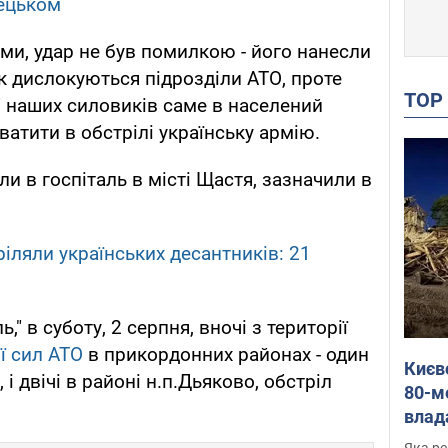
ецьком
ми, удар не був помилкою - його нанесли
к дислокуються підрозділи АТО, проте
TO
у" наших силовиків саме в населений
ватити в обстрілі українську армію.
и в госпіталь в місті Щастя, зазначили в
іляли українських десантників: 21
" в суботу, 2 серпня, вночі з території
ії сил АТО
в прикордонних районах - один
Києв
і двічі в районі н.п.Дьяково, обстріл
80-м
влад
буді
Яка ре