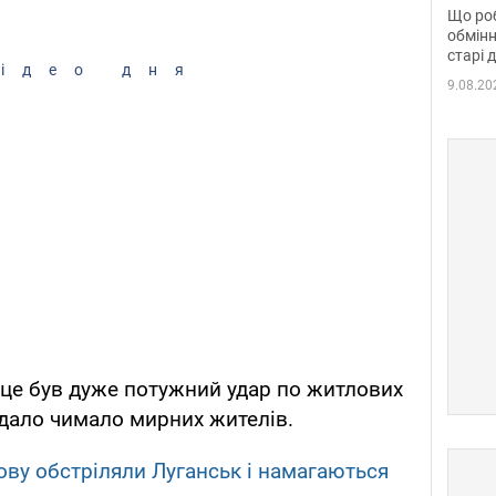
та б
Що роб
обмінн
старі 
ідео дня
9.08.20
 це був дуже потужний удар по житлових
дало чимало мирних жителів.
ову обстріляли Луганськ і намагаються