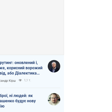
рутинг: оновлений і,
же, корисний ворожий
від, або Діалектика
агливого боягузтва
1,1 т.
сандр Кірш
зброї, ні людей: як
ашенко будує нову
ію