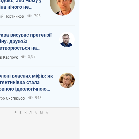
адокс, або Чому у
іна нічого не
шло з Україною
705
лій Портников
ква висуває претензії
іну: дружба
етворюється на
ежність Росії від
3,3 т.
ор Каспрук
таю
олоні власних міфів: як
тянтинівка стала
овною ідеологічною
ткою для російських
948
ро Снєгирьов
пантів