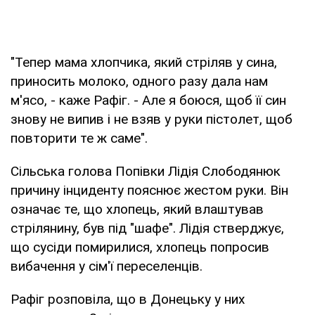
"Тепер мама хлопчика, який стріляв у сина,
приносить молоко, одного разу дала нам
м'ясо, - каже Рафіг. - Але я боюся, щоб її син
знову не випив і не взяв у руки пістолет, щоб
повторити те ж саме".
Сільська голова Попівки Лідія Слободянюк
причину інциденту пояснює жестом руки. Він
означає те, що хлопець, який влаштував
стрілянину, був під "шафе". Лідія стверджує,
що сусіди помирилися, хлопець попросив
вибачення у сім'ї переселенців.
Рафіг розповіла, що в Донецьку у них