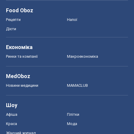
Food Oboz
Рецепти
Напої
Дієти
Економіка
Ринки та компанії
Макроекономіка
MedOboz
Новини медицини
MAMACLUB
Шоу
Афіша
Плітки
Краса
Мода
Жіночий журнал