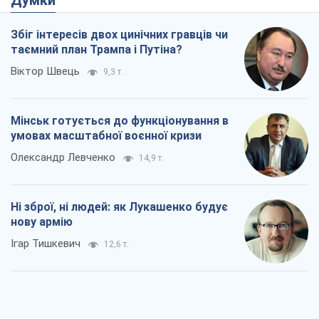
Думки
Збіг інтересів двох цинічних гравців чи
таємний план Трампа і Путіна?
Віктор Швець
9,3 т.
Мінськ готується до функціонування в
умовах масштабної воєнної кризи
Олександр Левченко
14,9 т.
Ні зброї, ні людей: як Лукашенко будує
нову армію
Ігар Тишкевич
12,6 т.