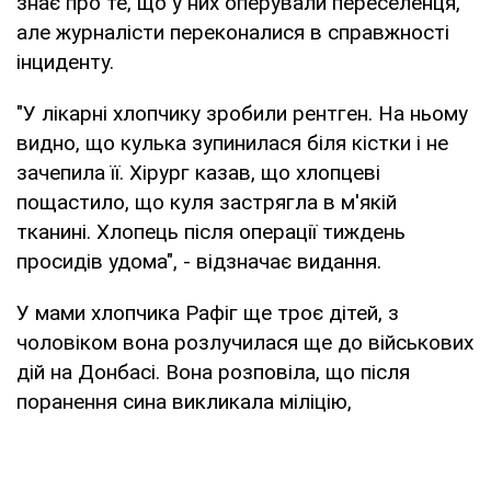
знає про те, що у них оперували переселенця,
але журналісти переконалися в справжності
інциденту.
"У лікарні хлопчику зробили рентген. На ньому
видно, що кулька зупинилася біля кістки і не
зачепила її. Хірург казав, що хлопцеві
пощастило, що куля застрягла в м'якій
тканині. Хлопець після операції тиждень
просидів удома", - відзначає видання.
У мами хлопчика Рафіг ще троє дітей, з
чоловіком вона розлучилася ще до військових
дій на Донбасі. Вона розповіла, що після
поранення сина викликала міліцію,