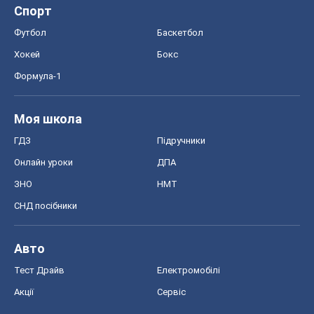
Спорт
Футбол
Баскетбол
Хокей
Бокс
Формула-1
Моя школа
ГДЗ
Підручники
Онлайн уроки
ДПА
ЗНО
НМТ
СНД посібники
Авто
Тест Драйв
Електромобілі
Акції
Сервіс