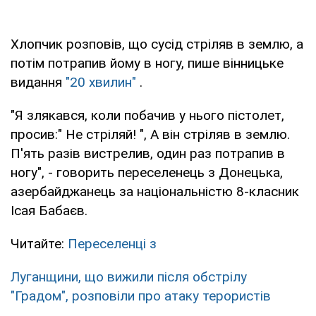
Хлопчик розповів, що сусід стріляв в землю, а
потім потрапив йому в ногу, пише вінницьке
видання
"20 хвилин"
.
"Я злякався, коли побачив у нього пістолет,
просив:" Не стріляй! ", А він стріляв в землю.
П'ять разів вистрелив, один раз потрапив в
ногу", - говорить переселенець з Донецька,
азербайджанець за національністю 8-класник
Ісая Бабаєв.
Читайте:
Переселенці з
Луганщини
, що вижили після обстрілу
"Градом", розповіли про атаку терористів