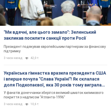
"Ми вдячні, але цього замало": Зеленський
закликав посилити санкції проти Росії
Президент подякував європейським партнерам за фінансову
підтримку
3 часа назад
42,0 т.
Українська гімнастка вразила президента США
і вперше почула "Слава Україні"! Як склалася
доля Подкопаєвої, яка 30 років тому виграла
"золото" Олімпіади
У фанатів донеччанки зберігся великий шматок килимового
покриття з надписом "Атланта-1996"
3 часа назад
10,6 т.