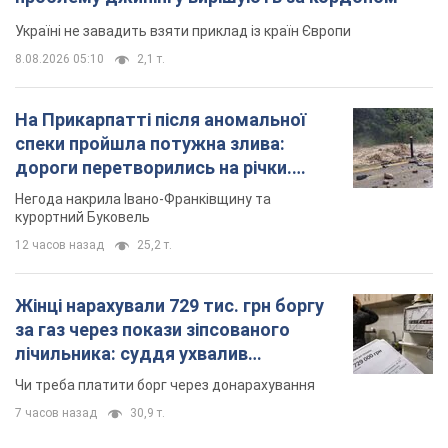
Україні не завадить взяти приклад із країн Європи
8.08.2026 05:10
2,1 т.
На Прикарпатті після аномальної
спеки пройшла потужна злива:
дороги перетворились на річки.
Відео
Негода накрила Івано-Франківщину та
курортний Буковель
12 часов назад
25,2 т.
Жінці нарахували 729 тис. грн боргу
за газ через покази зіпсованого
лічильника: суддя ухвалив
неочікуване рішення
Чи треба платити борг через донарахування
7 часов назад
30,9 т.