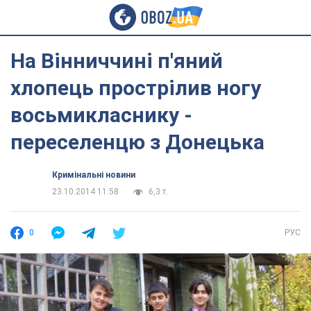
На Вінниччині п'яний
хлопець прострілив ногу
восьмикласнику -
переселенцю з Донецька
Кримінальні новини
23.10.2014 11:58
6,3 т.
0
РУС