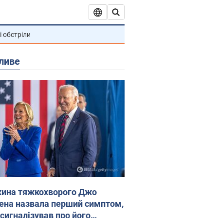
і обстріли
ливе
ина тяжкохворого Джо
ена назвала перший симптом,
 сигналізував про його