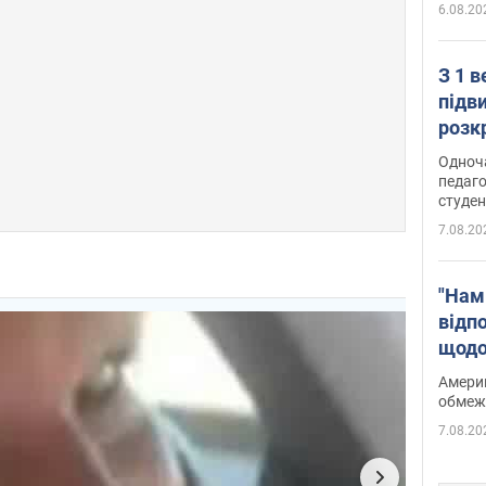
6.08.20
З 1 
підв
розк
Одноч
педаго
студен
7.08.20
"Нам
відп
щодо
Patri
Америк
обмеж
7.08.20