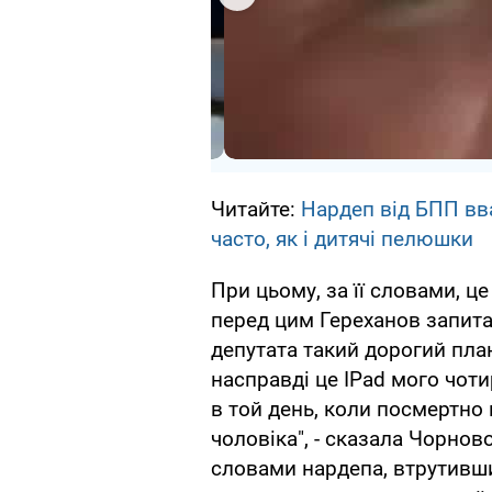
Читайте:
Нардеп від БПП вва
часто, як і дитячі пелюшки
При цьому, за її словами, ц
перед цим Гереханов запитав
депутата такий дорогий пла
насправді це IPad мого чот
в той день, коли посмертно
чоловіка", - сказала Чорново
словами нардепа, втрутившис