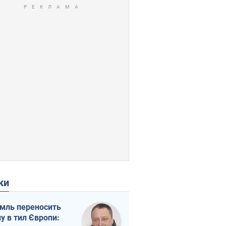
ки
мль переносить
ну в тил Європи: