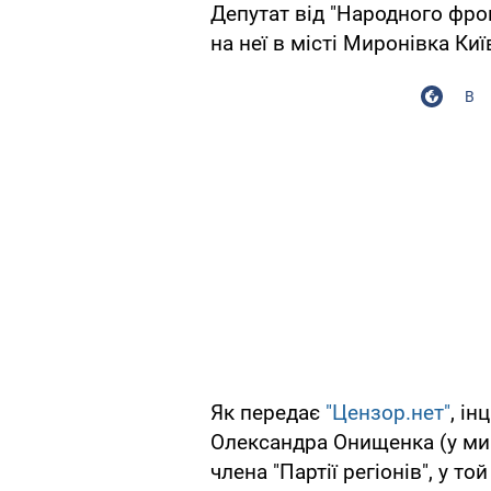
Депутат від "Народного фро
на неї в місті Миронівка Киї
В
Як передає
"Цензор.нет"
, ін
Олександра Онищенка (у мин
члена "Партії регіонів", у т