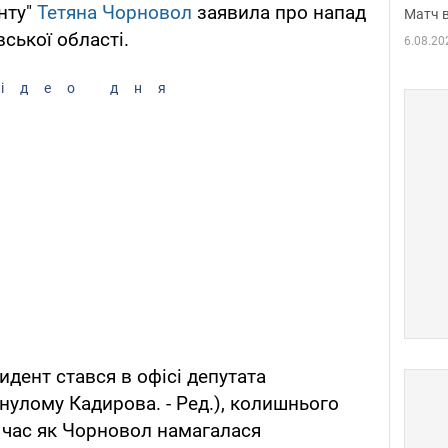
нту"
Тетяна Чорновол
заявила про напад
Матч в
вської області.
6.08.20
ідео дня
цидент стався в офісі депутата
улому Кадирова. - Ред.), колишнього
ой час як Чорновол намагалася