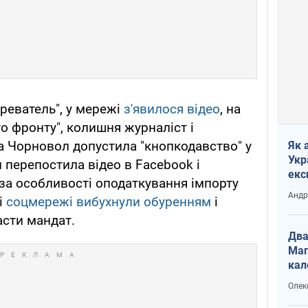
реватель", у мережі
з'явилося відео
, на
о фронту", колишня журналіст і
а Чорновол допустила "кнопкодавство" у
Як 
Укр
 перепостила відео в Facebook і
екс
за особливості оподаткування імпорту
наф
Андр
і
соцмережі вибухнули обуренням
і
сти мандат.
Два
Маг
кал
Олек