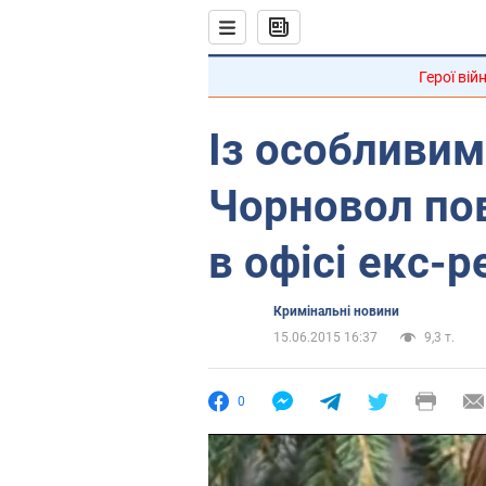
Герої вій
Із особливим
Чорновол по
в офісі екс-р
Кримінальні новини
15.06.2015 16:37
9,3 т.
0