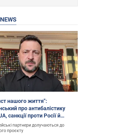
P NEWS
ист нашого життя":
нський про антибалістику
A, санкції проти Росії й
имку аграріїв. Відео
йські партнери долучаються до
ого проєкту