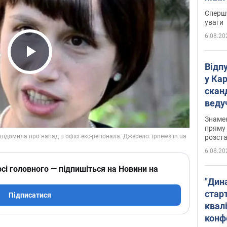
"агр
Спершу
уваги
6.08.20
Play Video
Відп
у Ка
скан
веду
захе
Знаме
пряму 
розста
6.08.20
сі головного — підпишіться на Новини на
"Дин
стар
Підписатися
квалі
конф