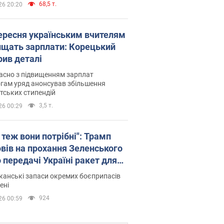
68,5 т.
26 20:20
вересня українським вчителям
ищать зарплати: Корецький
рив деталі
асно з підвищенням зарплат
гам уряд анонсував збільшення
тських стипендій
3,5 т.
26 00:29
 теж вони потрібні": Трамп
овів на прохання Зеленського
 передачі Україні ракет для
ot
анські запаси окремих боєприпасів
ені
924
26 00:59