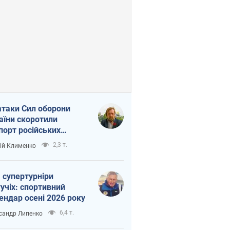
атаки Сил оборони
аїни скоротили
порт російських
топродуктів
2,3 т.
ій Клименко
 супертурніри
учіх: спортивний
ендар осені 2026 року
6,4 т.
сандр Липенко