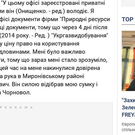
"У цьому офісі зареєстровані приватні
и він (Онищенко. - ред.) володіє. Я
TO
офісі документи фірми "Природні ресурси
ці документи, тому що через 4 дні після
(2014 року. - Ред. ) "Укргазвидобування"
у ціну право на користування
дловинами. Мені було важливо
и, тому що зараз мені стало зрозуміло,
цей час на мене накинулися довірена
а рука в Миронівському районі
вич. Він силою відібрав мою сумку і
ла Чорновол.
"Зах
Зеле
FREYJ
підтр
Європе
спільн