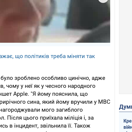
жає, що політиків треба міняти так
е було зроблено особливо цинічно, адже
, чому у неї як у чесного народного
ншет Apple. "Я йому пояснила, що
ирирічного сина, який йому вручили у МВС
Дум
 нагороджували мого загиблого
л. Після цього приїхала міліція і, за
Кре
ь в інцидент, звільнила її. Також
вій