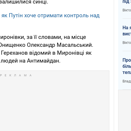
 залишилися синці.
під
кри
Вікт
 як Путін хоче отримати контроль над
На 
вис
иронівки, за її словами, на місце
Вікт
 Онищенко Олександр Масальський.
 Гереханов відомий в Миронівці як
Про
а людей на Антимайдан.
біл
теп
від
Влад
у К