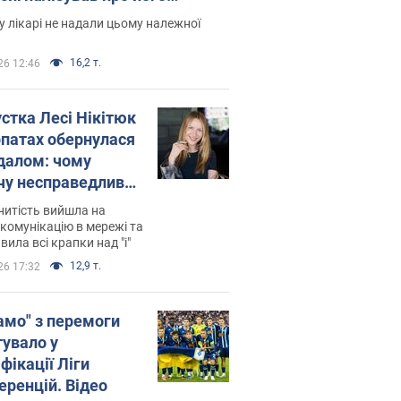
есивний" рак
 лікарі не надали цьому належної
16,2 т.
26 12:46
устка Лесі Нікітюк
рпатах обернулася
далом: чому
чу несправедливо
йтили
нитість вийшла на
комунікацію в мережі та
вила всі крапки над "і"
12,9 т.
26 17:32
амо" з перемоги
тувало у
фікації Ліги
еренцій. Відео