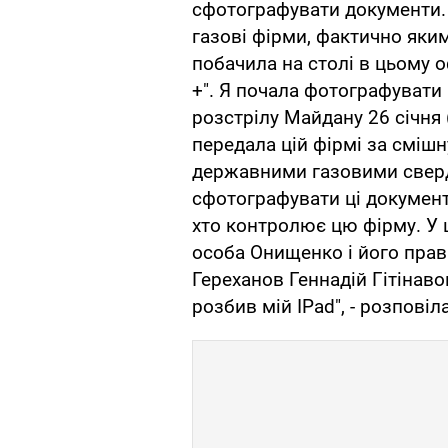
сфотографувати документи. 
газові фірми, фактично яким
побачила на столі в цьому 
+". Я почала фотографувати 
розстрілу Майдану 26 січня 
передала цій фірмі за смішн
державними газовими свер
сфотографувати ці документ
хто контролює цю фірму. У 
особа Онищенко і його прав
Гереханов Геннадій Гітінаво
розбив мій IPad", - розпові