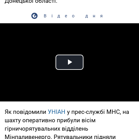
Донецької області.
Відео дня
Play Video
Як повідомили
УНІАН
у прес-службі МНС, на
шахту оперативно прибули вісім
гірничорятувальних відділень
Мінпаливенерго. Рятувальники підняли