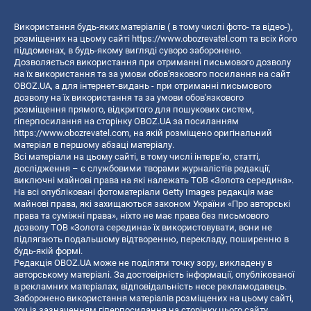
Використання будь-яких матеріалів ( в тому числі фото- та відео-),
розміщених на цьому сайті
https://www.obozrevatel.com
та всіх його
піддоменах, в будь-якому вигляді суворо заборонено.
Дозволяється використання при отриманні письмового дозволу
на їх використання та за умови обов'язкового посилання на сайт
OBOZ.UA, а для інтернет-видань - при отриманні письмового
дозволу на їх використання та за умови обов'язкового
розміщення прямого, відкритого для пошукових систем,
гіперпосилання на сторінку OBOZ.UA за посиланням
https://www.obozrevatel.com
, на якій розміщено оригінальний
матеріал в першому абзаці матеріалу.
Всі матеріали на цьому сайті, в тому числі інтерв’ю, статті,
дослідження – є службовими творами журналістів редакції,
виключні майнові права на які належать ТОВ «Золота середина».
На всі опубліковані фотоматеріали Getty Images редакція має
майнові права, які захищаються законом України «Про авторські
права та суміжні права», ніхто не має права без письмового
дозволу ТОВ «Золота середина» їх використовувати, вони не
підлягають подальшому відтворенню, перекладу, поширенню в
будь-якій формі.
Редакція OBOZ.UA може не поділяти точку зору, викладену в
авторському матеріалі. За достовірність інформації, опублікованої
в рекламних матеріалах, відповідальність несе рекламодавець.
Заборонено використання матеріалів розміщених на цьому сайті,
хоч із зазначенням гіперпосилання на сторінку цього сайту,