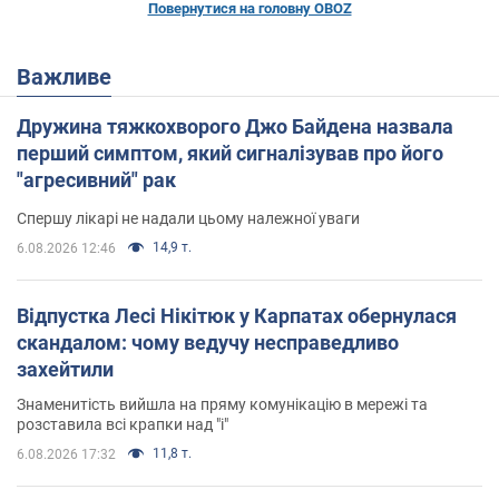
Повернутися на головну OBOZ
Важливе
Дружина тяжкохворого Джо Байдена назвала
перший симптом, який сигналізував про його
"агресивний" рак
Спершу лікарі не надали цьому належної уваги
14,9 т.
6.08.2026 12:46
Відпустка Лесі Нікітюк у Карпатах обернулася
скандалом: чому ведучу несправедливо
захейтили
Знаменитість вийшла на пряму комунікацію в мережі та
розставила всі крапки над "і"
11,8 т.
6.08.2026 17:32