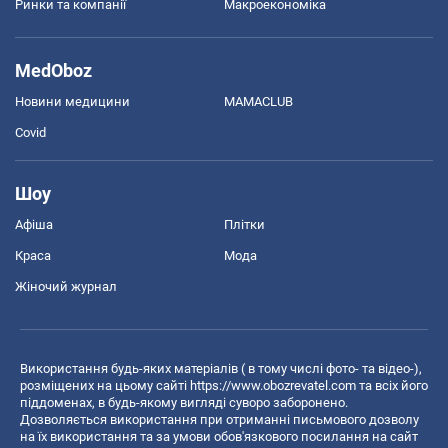
Ринки та компанії
Макроекономіка
MedOboz
Новини медицини
MAMACLUB
Covid
Шоу
Афіша
Плітки
Краса
Мода
Жіночий журнал
Використання будь-яких матеріалів ( в тому числі фото- та відео-),
розміщених на цьому сайті
https://www.obozrevatel.com
та всіх його
піддоменах, в будь-якому вигляді суворо заборонено.
Дозволяється використання при отриманні письмового дозволу
на їх використання та за умови обов'язкового посилання на сайт