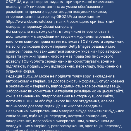
OBOZ.UA, а для інтернет-видань - при отриманні письмового
дозволу на їх використання та за умови обов'язкового
розміщення прямого, відкритого для пошукових систем,
гіперпосилання на сторінку OBOZ.UA за посиланням
https://www.obozrevatel.com
, на якій розміщено оригінальний
матеріал в першому абзаці матеріалу.
Всі матеріали на цьому сайті, в тому числі інтерв’ю, статті,
дослідження – є службовими творами журналістів редакції,
виключні майнові права на які належать ТОВ «Золота середина».
На всі опубліковані фотоматеріали Getty Images редакція має
майнові права, які захищаються законом України «Про авторські
права та суміжні права», ніхто не має права без письмового
дозволу ТОВ «Золота середина» їх використовувати, вони не
підлягають подальшому відтворенню, перекладу, поширенню в
будь-якій формі.
Редакція OBOZ.UA може не поділяти точку зору, викладену в
авторському матеріалі. За достовірність інформації, опублікованої
в рекламних матеріалах, відповідальність несе рекламодавець.
Заборонено використання матеріалів розміщених на цьому сайті,
хоч із зазначенням гіперпосилання на сторінку цього сайту,
логотипу OBOZ.UA або будь-якого іншого згадування, але без
письмового дозволу Редакції/ТОВ «Золота середина»
Незаконним використанням матеріалів буде вважатися: будь-яке
копiювання, публiкацiя, передрук, наступне поширення,
використання, переробка з використанням, включенням до
складу інших матеріалів, розповсюдження, адаптація, переклад
та інші подібні зміни матеріалу.