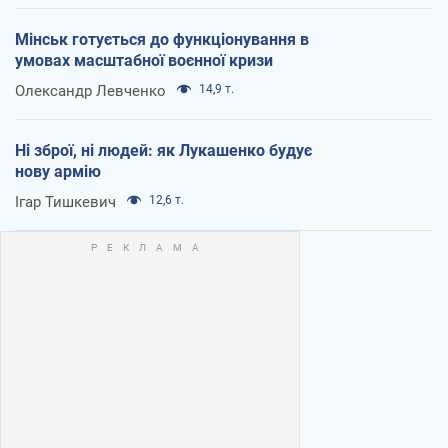
Мінськ готується до функціонування в
умовах масштабної воєнної кризи
Олександр Левченко
14,9 т.
Ні зброї, ні людей: як Лукашенко будує
нову армію
Ігар Тишкевич
12,6 т.