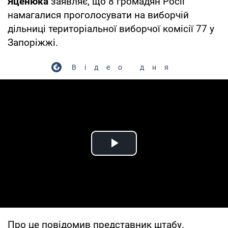
Яценюка
заявляє, що 8 громадян Росії
намагалися проголосувати на виборчій
дільниці територіальної виборчої комісії 77 у
Запоріжжі.
Відео дня
Play Video
Про це повідомив представник штабу.