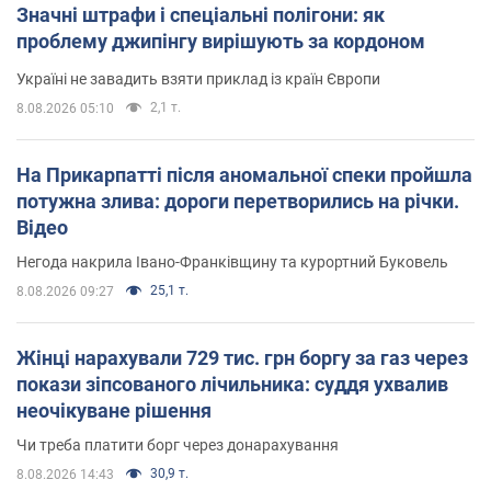
Значні штрафи і спеціальні полігони: як
проблему джипінгу вирішують за кордоном
Україні не завадить взяти приклад із країн Європи
2,1 т.
8.08.2026 05:10
На Прикарпатті після аномальної спеки пройшла
потужна злива: дороги перетворились на річки.
Відео
Негода накрила Івано-Франківщину та курортний Буковель
25,1 т.
8.08.2026 09:27
Жінці нарахували 729 тис. грн боргу за газ через
покази зіпсованого лічильника: суддя ухвалив
неочікуване рішення
Чи треба платити борг через донарахування
30,9 т.
8.08.2026 14:43