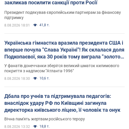
закликав посилити санкції проти Росії
Президент подякував європейським партнерам за фінансову
підтримку
41,8 т.
8.08.2026 18:01
Українська гімнастка вразила президента США і
вперше почула "Слава Україні"! Як склалася доля
Подкопаєвої, яка 30 років тому виграла "золото"
Олімпіади
У фанатів донеччанки зберігся великий шматок килимового
покриття з надписом "Атланта-1996"
10,6 т.
8.08.2026 18:30
Дбала про учнів та підтримувала педагогів:
внаслідок удару РФ по Київщині загинула
директорка київського ліцею, її чоловік та онук
Вічна пам'ять жертвам російського терору
18,8 т.
8.08.2026 13:32