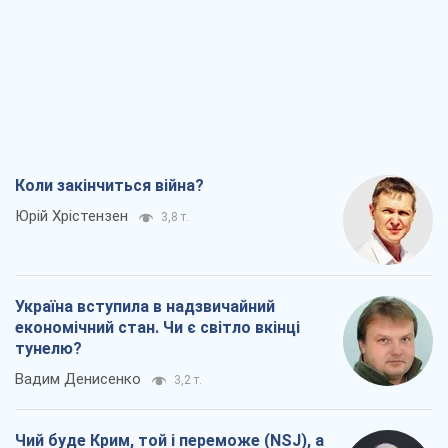
Україна вступила в надзвичайний
економічний стан. Чи є світло вкінці
тунелю?
Вадим Денисенко
3,2 т.
Чий буде Крим, той і переможе (NSJ), а
українських футбольних чиновників
можуть назвати вбивцями
Олександр Кірш
3,8 т.
Захід проспав загрозу: Росія може
перевірити НАТО війною
Леонід Невзлін
6,6 т.
Всі думки