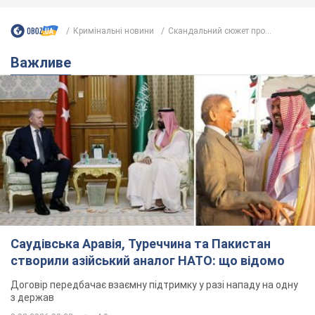
Саудівська Аравія, Туреччина та Пакистан
створили азійський аналог НАТО: що відомо
Договір передбачає взаємну підтримку у разі нападу на одну
з держав
8.08.2026 00:22
4,9 т.
На Прикарпатті після аномальної
спеки пройшла потужна злива:
дороги перетворились на річки.
Відео
Негода накрила Івано-Франківщину та
курортний Буковель
7 годин тому
13,2 т.
Хорватія принизила збірну Росії зі
спортивної гімнастики, офіційно не