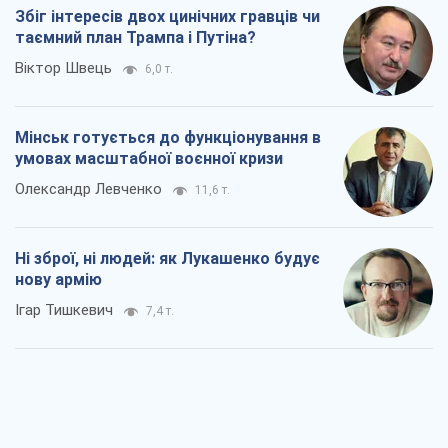
Ігар Тишкевич
7,4 т.
Коли закінчиться війна?
Юрій Хрістензен
3,8 т.