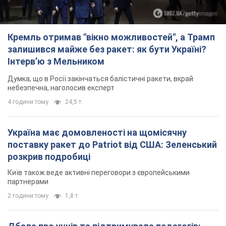
поставку ракет до Patriot від США: Зеленський
розкрив подробиці
Київ також веде активні переговори з європейськими
партнерами
2 години тому
1,8 т.
Дбала про учнів та підтримувала педагогів:
внаслідок удару РФ по Київщині загинула
директорка київського ліцею, її чоловік та онук
Вічна пам'ять жертвам російського терору
2 години тому
13,3 т.