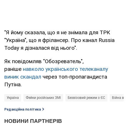
"Я йому сказала, що я не знімала для ТРК
"Україна", що я фрілансер. Про канал Russia
Today я дізналася від нього".
Як повідомляв "Обозреватель",
раніше
навколо українського телеканалу
виник скандал
через топ-пропагандиста
Путіна.
Україна
Фейки російських ЗМІ
Безвізовий режим з ЄС
Війна в Ук
Редакційна політика