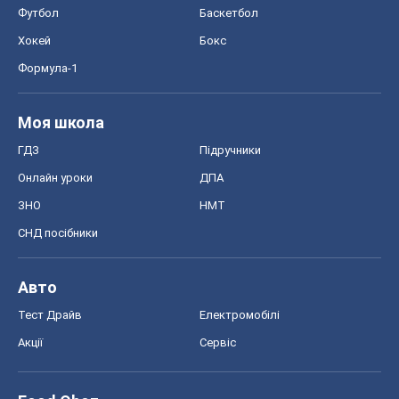
Авто
Тест Драйв
Електромобілі
Акції
Сервіс
Food Oboz
Рецепти
Напої
Дієти
Економіка
Ринки та компанії
Макроекономіка
MedOboz
Новини медицини
MAMACLUB