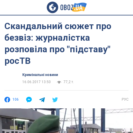
Скандальний сюжет про
безвіз: журналістка
розповіла про "підставу"
росТВ
Кримінальні новини
16.06.2017 13:50
77,2 т.
106
РУС