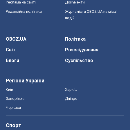
Київ
Харків
Запоріжжя
Дніпро
Черкаси
Спорт
Футбол
Баскетбол
Хокей
Бокс
Формула-1
Моя школа
ГДЗ
Підручники
Онлайн уроки
ДПА
ЗНО
НМТ
СНД посібники