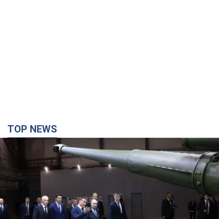
Кремль отримав "вікно можливостей", а Трамп
залишився майже без ракет: як бути Україні?
Інтерв’ю з Мельником
Думка, що в Росії закінчаться балістичні ракети, вкрай
небезпечна, наголосив експерт
4 години тому
24,5 т.
Україна має домовленості на щомісячну