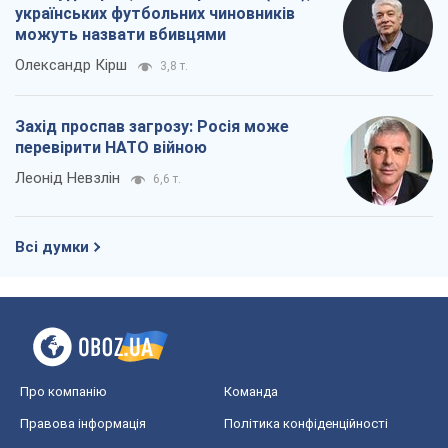
Про компанію
Команда
Правова інформація
Політика конфіденційності
Реклама на сайті
Документи
Редакційна політика
Журналісти OBOZ.UA на місці
подій
OBOZ.UA
Політика
Світ
Розслідування
Блоги
Суспільство
Регіони України