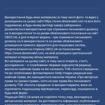
Використання будь-яких матеріалів ( в тому числі фото- та відео-),
розміщених на цьому сайті
https://www.obozrevatel.com
та всіх його
піддоменах, в будь-якому вигляді суворо заборонено.
Дозволяється використання при отриманні письмового дозволу
на їх використання та за умови обов'язкового посилання на сайт
OBOZ.UA, а для інтернет-видань - при отриманні письмового
дозволу на їх використання та за умови обов'язкового
розміщення прямого, відкритого для пошукових систем,
гіперпосилання на сторінку OBOZ.UA за посиланням
https://www.obozrevatel.com
, на якій розміщено оригінальний
матеріал в першому абзаці матеріалу.
Всі матеріали на цьому сайті, в тому числі інтерв’ю, статті,
дослідження – є службовими творами журналістів редакції,
виключні майнові права на які належать ТОВ «Золота середина».
На всі опубліковані фотоматеріали Getty Images редакція має
майнові права, які захищаються законом України «Про авторські
права та суміжні права», ніхто не має права без письмового
дозволу ТОВ «Золота середина» їх використовувати, вони не
підлягають подальшому відтворенню, перекладу, поширенню в
будь-якій формі.
Редакція OBOZ.UA може не поділяти точку зору, викладену в
авторському матеріалі. За достовірність інформації, опублікованої
в рекламних матеріалах, відповідальність несе рекламодавець.