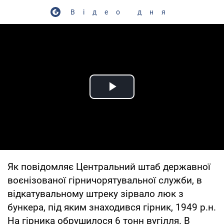
Відео дня
Play Video
Як повідомляє Центральний штаб державної
воєнізованої гірничорятувальної служби, в
відкатувальному штреку зірвало люк з
бункера, під яким знаходився гірник, 1949 р.н.
На гірника обрушилося 6 тонн вугілля. В