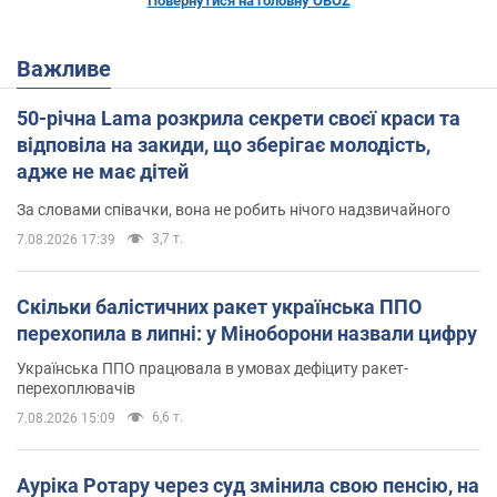
Повернутися на головну OBOZ
Важливе
50-річна Lama розкрила секрети своєї краси та
відповіла на закиди, що зберігає молодість,
адже не має дітей
За словами співачки, вона не робить нічого надзвичайного
3,7 т.
7.08.2026 17:39
Скільки балістичних ракет українська ППО
перехопила в липні: у Міноборони назвали цифру
Українська ППО працювала в умовах дефіциту ракет-
перехоплювачів
6,6 т.
7.08.2026 15:09
Ауріка Ротару через суд змінила свою пенсію, на