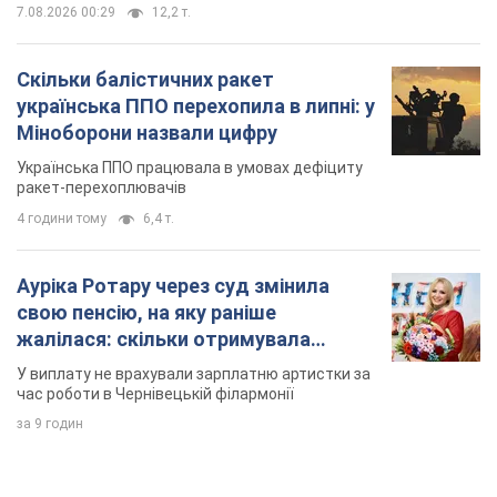
7.08.2026 00:29
12,2 т.
Скільки балістичних ракет
українська ППО перехопила в липні: у
Міноборони назвали цифру
Українська ППО працювала в умовах дефіциту
ракет-перехоплювачів
4 години тому
6,4 т.
Ауріка Ротару через суд змінила
свою пенсію, на яку раніше
жалілася: скільки отримувала
співачка
У виплату не врахували зарплатню артистки за
час роботи в Чернівецькій філармонії
за 9 годин