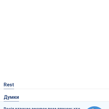
Rest
Думки
Росія втрачає ресурси поза планом: хто