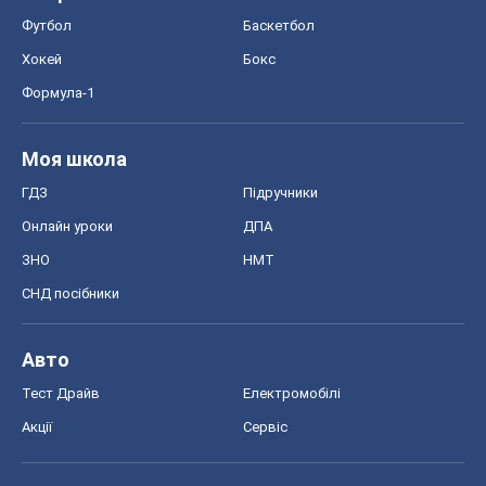
Футбол
Баскетбол
Хокей
Бокс
Формула-1
Моя школа
ГДЗ
Підручники
Онлайн уроки
ДПА
ЗНО
НМТ
СНД посібники
Авто
Тест Драйв
Електромобілі
Акції
Сервіс