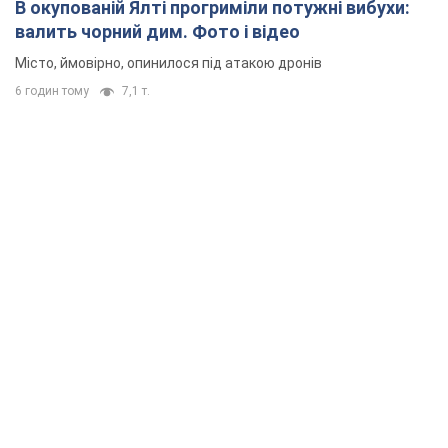
В окупованій Ялті прогриміли потужні вибухи:
валить чорний дим. Фото і відео
Місто, ймовірно, опинилося під атакою дронів
6 годин тому
7,1 т.