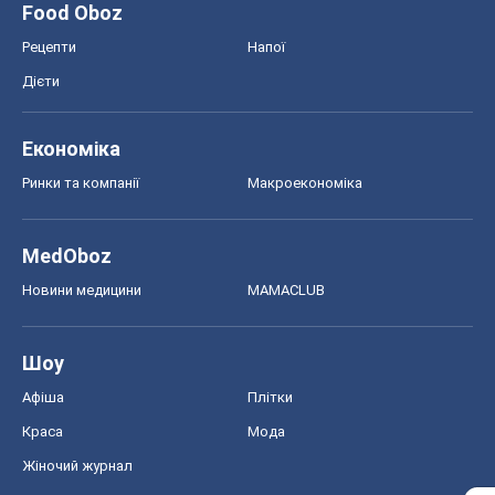
Food Oboz
Рецепти
Напої
Дієти
Економіка
Ринки та компанії
Макроекономіка
MedOboz
Новини медицини
MAMACLUB
Шоу
Афіша
Плітки
Краса
Мода
Жіночий журнал