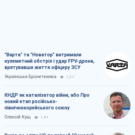
"Варта" та "Новатор" витримали
кулеметний обстріл і удар FPV-дрона,
врятувавши життя офіцеру ЗСУ
Українська Бронетехніка
1,2 т.
КНДР як каталізатор війни, або Про
новий етап російсько-
північнокорейського союзу
Олексій Кущ
1,4 т.