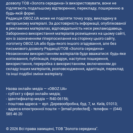
дозволу ТОВ «Золота середина» їх використовувати, вони не
підлягають подальшому відтворенню, перекладу, поширенню в
будь-якій формі.
Редакція OBOZ.UA може не поділяти точку зору, викладену в
авторському матеріалі. За достовірність інформації, опублікованої
в рекламних матеріалах, відповідальність несе рекламодавець.
Заборонено використання матеріалів розміщених на цьому сайті,
хоч із зазначенням гіперпосилання на сторінку цього сайту,
логотипу OBOZ.UA або будь-якого іншого згадування, але без
письмового дозволу Редакції/ТОВ «Золота середина»
Незаконним використанням матеріалів буде вважатися: будь-яке
копiювання, публiкацiя, передрук, наступне поширення,
використання, переробка з використанням, включенням до
складу інших матеріалів, розповсюдження, адаптація, переклад
та інші подібні зміни матеріалу.
Назва онлайн медіа — «OBOZ.UA»
- суб'єкт у сфері онлайн медіа;
- ідентифікатор медіа — R40-06156;
- поштова адреса — вул. Деревообробна, буд. 7, м. Київ, 01013;
- адреса електронної пошти —
[email protected]
; - телефон — (044)
585 46 20
© 2026 Всі права захищені, ТОВ "Золота середина".