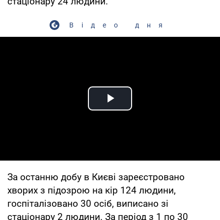
стаціонару 24 людини.
Відео дня
Play Video
За останню добу в Києві зареєстровано
хворих з підозрою на кір 124 людини,
госпіталізовано 30 осіб, виписано зі
стаціонару 2 людини. За період з 1 по 30