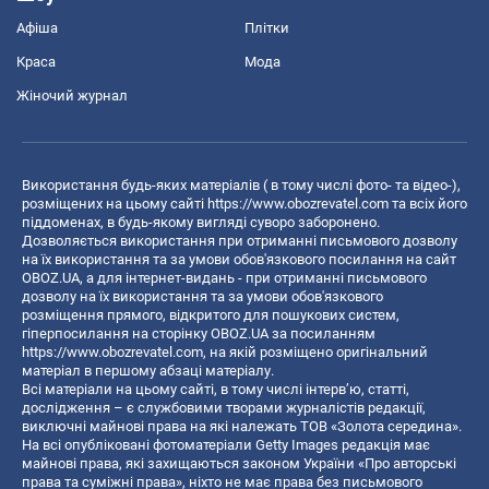
Афіша
Плітки
Краса
Мода
Жіночий журнал
Використання будь-яких матеріалів ( в тому числі фото- та відео-),
розміщених на цьому сайті
https://www.obozrevatel.com
та всіх його
піддоменах, в будь-якому вигляді суворо заборонено.
Дозволяється використання при отриманні письмового дозволу
на їх використання та за умови обов'язкового посилання на сайт
OBOZ.UA, а для інтернет-видань - при отриманні письмового
дозволу на їх використання та за умови обов'язкового
розміщення прямого, відкритого для пошукових систем,
гіперпосилання на сторінку OBOZ.UA за посиланням
https://www.obozrevatel.com
, на якій розміщено оригінальний
матеріал в першому абзаці матеріалу.
Всі матеріали на цьому сайті, в тому числі інтерв’ю, статті,
дослідження – є службовими творами журналістів редакції,
виключні майнові права на які належать ТОВ «Золота середина».
На всі опубліковані фотоматеріали Getty Images редакція має
майнові права, які захищаються законом України «Про авторські
права та суміжні права», ніхто не має права без письмового