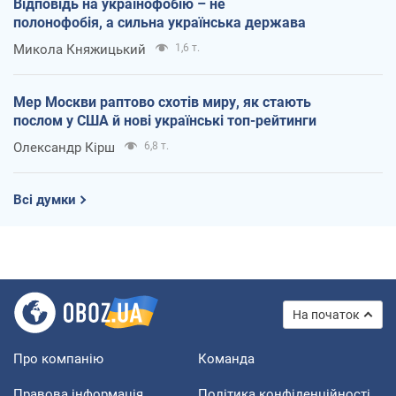
Відповідь на українофобію – не
полонофобія, а сильна українська держава
Микола Княжицький
1,6 т.
Мер Москви раптово схотів миру, як стають
послом у США й нові українські топ-рейтинги
Олександр Кірш
6,8 т.
Всі думки
На початок
Про компанію
Команда
Правова інформація
Політика конфіденційності