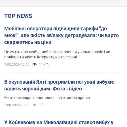
TOP NEWS
Мобільні оператори підвищили тарифи "до
межі", але якість зв'язку деградувала: чи варто
скаржитись на ціни
Чому ціни на мобільний зв'язок зросли у кілька разів і як
поліпшити якість інтернету на телефоні
11,7 т.
7.08.2026 12:00
В окупованій Ялті прогриміли потужні вибухи:
валить чорний дим. Фото і відео
Місто, ймовірно, опинилося під атакою дронів
1,0 т.
7.08.2026 13:26
У Коблевому на Миколаївщині стався вибух у