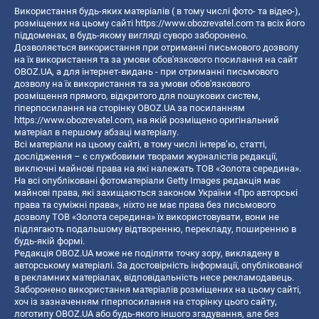
Використання будь-яких матеріалів ( в тому числі фото- та відео-),
розміщених на цьому сайті
https://www.obozrevatel.com
та всіх його
піддоменах, в будь-якому вигляді суворо заборонено.
Дозволяється використання при отриманні письмового дозволу
на їх використання та за умови обов'язкового посилання на сайт
OBOZ.UA, а для інтернет-видань - при отриманні письмового
дозволу на їх використання та за умови обов'язкового
розміщення прямого, відкритого для пошукових систем,
гіперпосилання на сторінку OBOZ.UA за посиланням
https://www.obozrevatel.com
, на якій розміщено оригінальний
матеріал в першому абзаці матеріалу.
Всі матеріали на цьому сайті, в тому числі інтерв’ю, статті,
дослідження – є службовими творами журналістів редакції,
виключні майнові права на які належать ТОВ «Золота середина».
На всі опубліковані фотоматеріали Getty Images редакція має
майнові права, які захищаються законом України «Про авторські
права та суміжні права», ніхто не має права без письмового
дозволу ТОВ «Золота середина» їх використовувати, вони не
підлягають подальшому відтворенню, перекладу, поширенню в
будь-якій формі.
Редакція OBOZ.UA може не поділяти точку зору, викладену в
авторському матеріалі. За достовірність інформації, опублікованої
в рекламних матеріалах, відповідальність несе рекламодавець.
Заборонено використання матеріалів розміщених на цьому сайті,
хоч із зазначенням гіперпосилання на сторінку цього сайту,
логотипу OBOZ.UA або будь-якого іншого згадування, але без