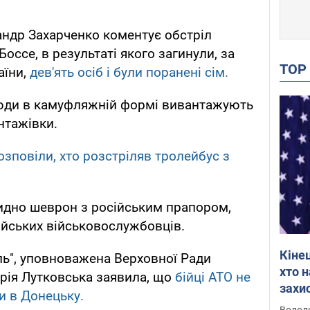
андр Захарченко коментує обстріл
Боссе, в результаті якого загинули, за
TO
аїни,
дев'ять осіб і були поранені сім.
люди в камуфляжній формі вивантажують
нтажівки.
зповіли, хто розстріляв тролейбус з
 видно шеврон з російським прапором,
ійських військовослужбовців.
Кіне
ь", уповноважена Верховної Ради
хто 
рія Лутковська заявила, що
бійці АТО не
захис
и в Донецьку.
Інте
Володи