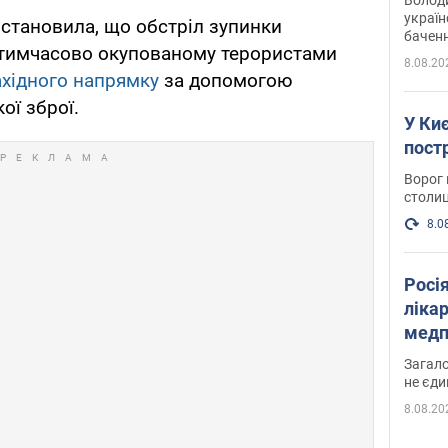
україн
становила, що обстріл зупинки
баченн
 тимчасово окупованому терористами
у боро
8.08.20
західного напрямку
за допомогою
ої зброї.
У Киє
пост
Ворог 
столиц
8.0
Росі
ліка
медп
Загало
не єди
8.08.20