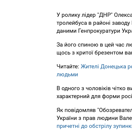
У ролику лідер "ДНР" Олекс
тролейбуса в районі заводу 
даними Генпрокуратури Укр
За його спиною в цей час 
щось з критої брезентом ва
Читайте:
Жителі Донецька ро
людьми
В одного з чоловіків чітко
характерний для форми рос
Як повідомляв "Обозревател
України з прав людини Вале
причетні до обстрілу зупинк