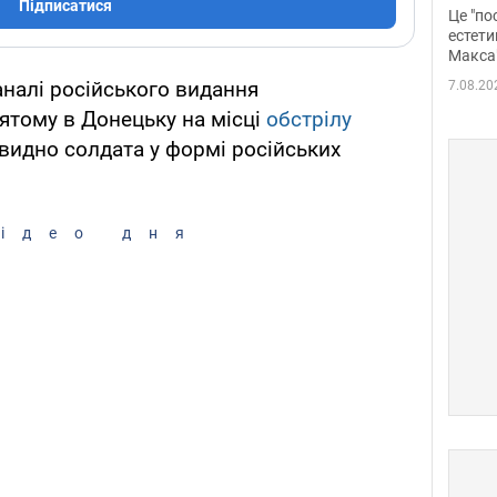
росі
Підписатися
Це "по
Фото
естети
Макса
каналі російського видання
7.08.20
ятому в Донецьку на місці
обстрілу
 видно солдата у формі російських
ідео дня