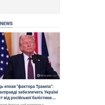
P NEWS
ць епохи "фактора Трампа":
насправді забезпечить Україні
т від російської балістики.
рв’ю з Безсмертним
мир Зеленський зустрівся з