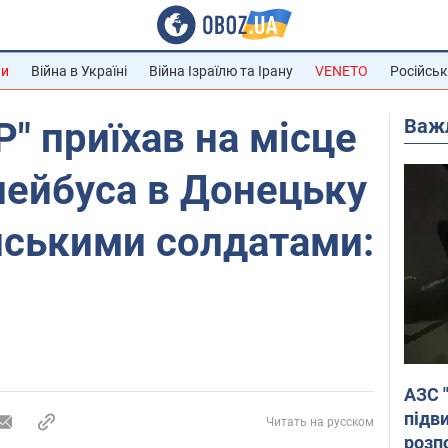
ни
Війна в Україні
Війна Ізраїлю та Ірану
VENETO
Російськ
Важ
" приїхав на місце
лейбуса в Донецьку
йськими солдатами:
АЗС 
підв
Читать на русском
розпо