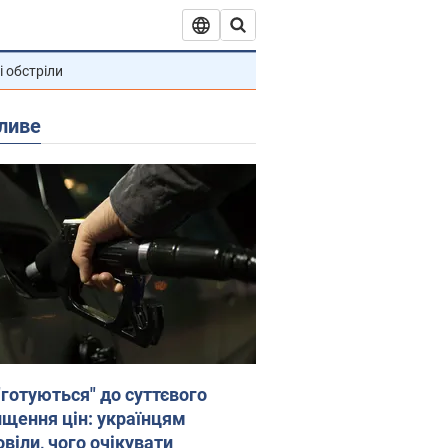
і обстріли
ливе
"готуються" до суттєвого
ищення цін: українцям
віли, чого очікувати