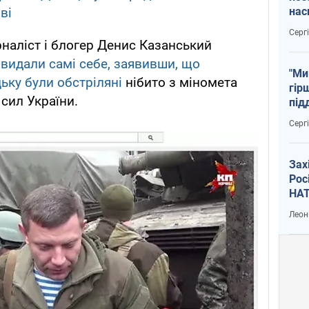
нас
ві
тем
Серг
наліст і блогер Денис Казанський
видали самі себе, заявивши, що
"Ми
ьку були обстріляні
нібито з міномета
гір
сил України.
під
рак
Серг
Зах
Рос
НАТ
Леон