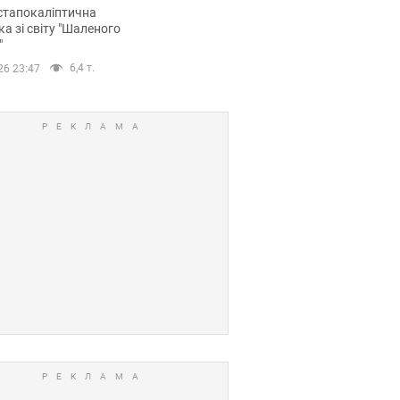
йських FPV-дронів.
стапокаліптична
ка зі світу "Шаленого
"
6,4 т.
26 23:47