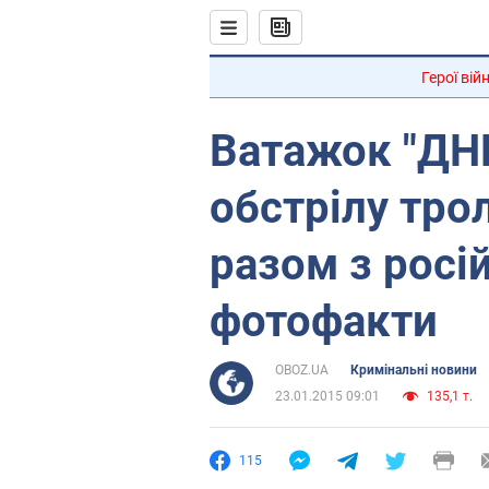
Герої вій
Ватажок "ДНР
обстрілу тро
разом з росі
фотофакти
OBOZ.UA
Кримінальні новини
23.01.2015 09:01
135,1 т.
115