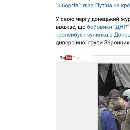
"кіборгів": піар Путіна на кро
У свою чергу донецький жур
вважає, що
бойовики "ДНР" 
тролейбус і зупинка в Донец
диверсійної групи Збройних 