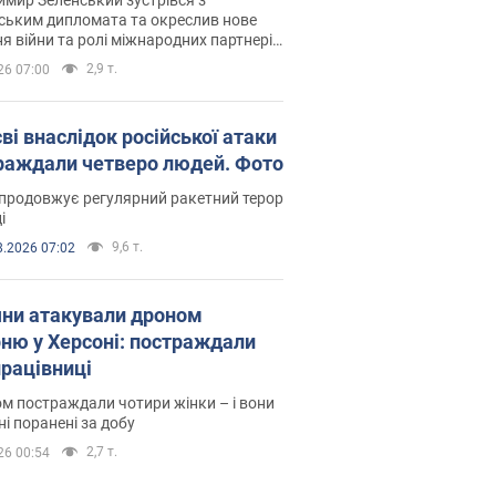
ським дипломата та окреслив нове
я війни та ролі міжнародних партнерів
тьбі з Росією
2,9 т.
26 07:00
ві внаслідок російської атаки
раждали четверо людей. Фото
продовжує регулярний ракетний терор
і
9,6 т.
8.2026 07:02
яни атакували дроном
рню у Херсоні: постраждали
рацівниці
м постраждали чотири жінки – і вони
ні поранені за добу
2,7 т.
26 00:54