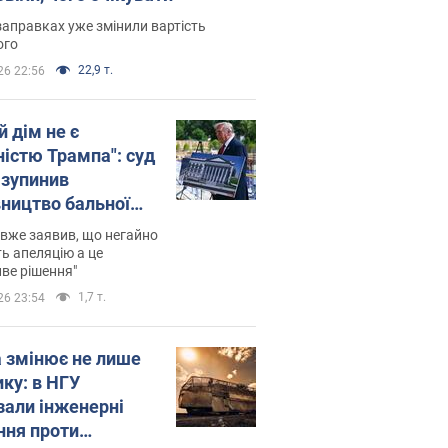
заправках уже змінили вартість
ого
22,9 т.
26 22:56
й дім не є
ністю Трампа": суд
зупинив
вництво бальної
 за $400 млн
вже заявив, що негайно
ь апеляцію а це
ве рішення"
1,7 т.
26 23:54
а змінює не лише
ику: в НГУ
зали інженерні
ння проти