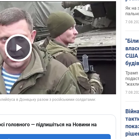
Як на 
пальн
7.08.20
"Біли
влас
США 
Play Video
буді
зали
Трамп 
подаст
"жахли
7.08.20
Війн
такт
сі головного — підпишіться на Новини на
пока
ріше