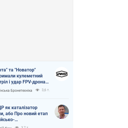
рта" та "Новатор"
римали кулеметний
тріл і удар FPV-дрона,
тувавши життя
3,6 т.
їнська Бронетехніка
церу ЗСУ
Р як каталізатор
ни, або Про новий етап
ійсько-
нічнокорейського
3,7 т.