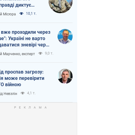
правді диктує
п війни
10,1 т.
ій Місюра
 вже проходили через
ше": Україні не варто
даватися зневірі через
етний терор
9,0 т.
ій Марченко, експерт
ід проспав загрозу:
ія може перевірити
О війною
4,1 т.
ід Невзлін