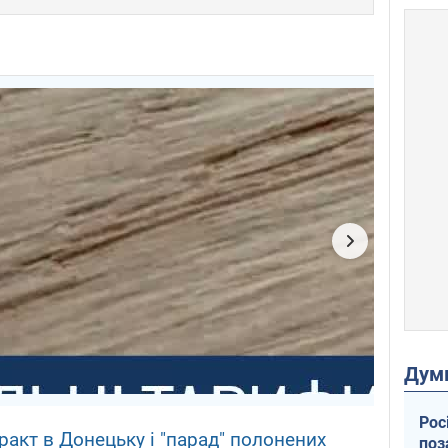
Дум
Рос
ракт в Донецьку і "парад" полонених
поз