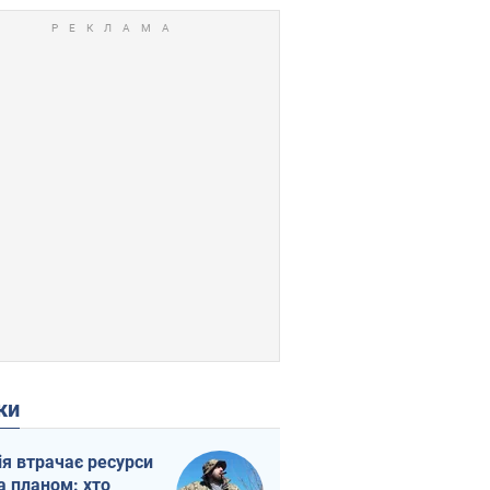
ки
ія втрачає ресурси
а планом: хто