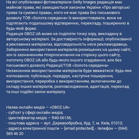
На всі опубліковані фотоматеріали Getty Images редакція має
майнові права, які захищаються законом України «Про авторські
права та суміжні права», ніхто не має права без письмового
дозволу ТОВ «Золота середина» їх використовувати, вони не
підлягають подальшому відтворенню, перекладу, поширенню в
будь-якій формі.
Редакція OBOZ.UA може не поділяти точку зору, викладену в
авторському матеріалі. За достовірність інформації, опублікованої
в рекламних матеріалах, відповідальність несе рекламодавець.
Заборонено використання матеріалів розміщених на цьому сайті,
хоч із зазначенням гіперпосилання на сторінку цього сайту,
логотипу OBOZ.UA або будь-якого іншого згадування, але без
письмового дозволу Редакції/ТОВ «Золота середина»
Незаконним використанням матеріалів буде вважатися: будь-яке
копiювання, публiкацiя, передрук, наступне поширення,
використання, переробка з використанням, включенням до
складу інших матеріалів, розповсюдження, адаптація, переклад
та інші подібні зміни матеріалу.
Назва онлайн медіа — «OBOZ.UA»
- суб'єкт у сфері онлайн медіа;
- ідентифікатор медіа — R40-06156;
- поштова адреса — вул. Деревообробна, буд. 7, м. Київ, 01013;
- адреса електронної пошти —
[email protected]
; - телефон — (044)
585 46 20