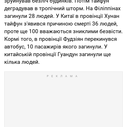
зруйнував безліч будинків. Потім тайфун
деградував в тропічний шторм. На Філіппінах
загинули 28 людей. У Китаї в провінції Хунан
тайфун з'явився причиною смерті 36 людей,
проте ще 100 вважаються зниклими безвісти.
Кормі того, в провінції Фудзіян перекинувся
автобус, 10 пасажирів якого загинули. У
китайській провінції Гуандун загинули ще
кілька людей.