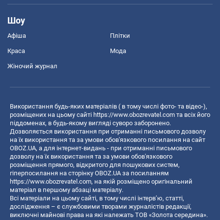
Шоу
Афіша
Плітки
Краса
Мода
Жіночий журнал
Використання будь-яких матеріалів ( в тому числі фото- та відео-),
розміщених на цьому сайті
https://www.obozrevatel.com
та всіх його
піддоменах, в будь-якому вигляді суворо заборонено.
Дозволяється використання при отриманні письмового дозволу
на їх використання та за умови обов'язкового посилання на сайт
OBOZ.UA, а для інтернет-видань - при отриманні письмового
дозволу на їх використання та за умови обов'язкового
розміщення прямого, відкритого для пошукових систем,
гіперпосилання на сторінку OBOZ.UA за посиланням
https://www.obozrevatel.com
, на якій розміщено оригінальний
матеріал в першому абзаці матеріалу.
Всі матеріали на цьому сайті, в тому числі інтерв’ю, статті,
дослідження – є службовими творами журналістів редакції,
виключні майнові права на які належать ТОВ «Золота середина».