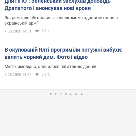
для ППО": Зеленський заслухав доповідь
Драпатого і анонсував нові кроки
Зокрема, він обговорив з головкомом кадрові питання в
українській армії
2,0 т.
7.08.2026 14:51
В окупованій Ялті прогриміли потужні вибухи:
валить чорний дим. Фото і відео
Місто, ймовірно, опинилося під атакою дронів
5,3 т.
7.08.2026 13:26