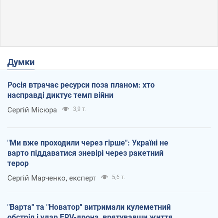
Думки
Росія втрачає ресурси поза планом: хто
насправді диктує темп війни
Сергій Місюра
3,9 т.
"Ми вже проходили через гірше": Україні не
варто піддаватися зневірі через ракетний
терор
Сергій Марченко, експерт
5,6 т.
"Варта" та "Новатор" витримали кулеметний
обстріл і удар FPV-дрона, врятувавши життя