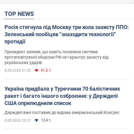
TOP NEWS
Росія стягнула під Москву три кола захисту ППО:
Зеленський пообіцяв "знаходити технології"
протидії
Президент заявив, що навіть посилена система
протиповітряної оборони РФ не гарантує захисту від
українських ударів
61,3 т.
8.08.2026 21:30
Україна придбала у Туреччини 70 балістичних
ракет і багато іншого озброєння: у Держдепі
США оприлюднили список
Держдеп вже поставив до відома американський Конгрес
12,4 т.
8.08.2026 20:37