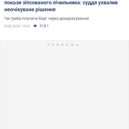
покази зіпсованого лічильника: суддя ухвалив
неочікуване рішення
Чи треба платити борг через донарахування
31,8 т.
8.08.2026 14:43