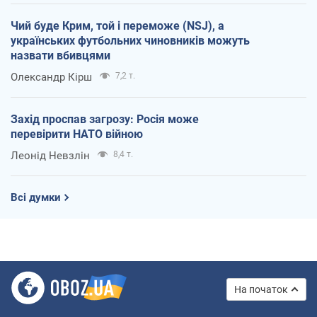
Чий буде Крим, той і переможе (NSJ), а
українських футбольних чиновників можуть
назвати вбивцями
Олександр Кірш
7,2 т.
Захід проспав загрозу: Росія може
перевірити НАТО війною
Леонід Невзлін
8,4 т.
Всі думки
На початок