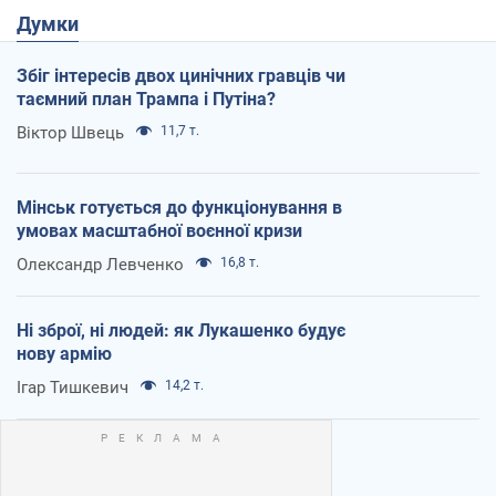
Думки
Збіг інтересів двох цинічних гравців чи
таємний план Трампа і Путіна?
Віктор Швець
11,7 т.
Мінськ готується до функціонування в
умовах масштабної воєнної кризи
Олександр Левченко
16,8 т.
Ні зброї, ні людей: як Лукашенко будує
нову армію
Ігар Тишкевич
14,2 т.