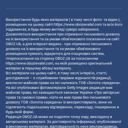
Використання будь-яких матеріалів ( в тому числі фото- та відео-),
розміщених на цьому сайті
https://www.obozrevatel.com
та всіх його
піддоменах, в будь-якому вигляді суворо заборонено.
Дозволяється використання при отриманні письмового дозволу
на їх використання та за умови обов'язкового посилання на сайт
OBOZ.UA, а для інтернет-видань - при отриманні письмового
дозволу на їх використання та за умови обов'язкового
розміщення прямого, відкритого для пошукових систем,
гіперпосилання на сторінку OBOZ.UA за посиланням
https://www.obozrevatel.com
, на якій розміщено оригінальний
матеріал в першому абзаці матеріалу.
Всі матеріали на цьому сайті, в тому числі інтерв’ю, статті,
дослідження – є службовими творами журналістів редакції,
виключні майнові права на які належать ТОВ «Золота середина».
На всі опубліковані фотоматеріали Getty Images редакція має
майнові права, які захищаються законом України «Про авторські
права та суміжні права», ніхто не має права без письмового
дозволу ТОВ «Золота середина» їх використовувати, вони не
підлягають подальшому відтворенню, перекладу, поширенню в
будь-якій формі.
Редакція OBOZ.UA може не поділяти точку зору, викладену в
авторському матеріалі. За достовірність інформації, опублікованої
в рекламних матеріалах, відповідальність несе рекламодавець.