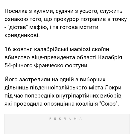
Посилка з кулями, судячи з усього, служить
ознакою того, що прокурор потрапив в точку
- "дістав" мафію, і та готова мстити
кривдникові.
16 жовтня калабрійські мафіозі скоїли
вбивство віце-президента області Калабрія
54-річного Франческо фортуни.
Його застрелили на одній з виборчих
дільниць південноіталійського міста Локри
під час попередніх внутріпартійних виборів,
які проводила опозиційна коаліція "Союз".