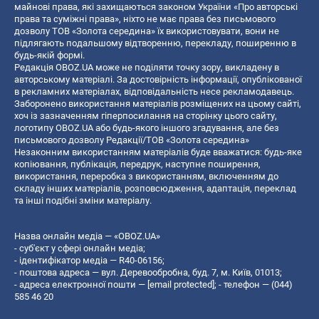
майнові права, які захищаються законом України «Про авторські
права та суміжні права», ніхто не має права без письмового
дозволу ТОВ «Золота середина» їх використовувати, вони не
підлягають подальшому відтворенню, перекладу, поширенню в
будь-якій формі.
Редакція OBOZ.UA може не поділяти точку зору, викладену в
авторському матеріалі. За достовірність інформації, опублікованої
в рекламних матеріалах, відповідальність несе рекламодавець.
Заборонено використання матеріалів розміщених на цьому сайті,
хоч із зазначенням гіперпосилання на сторінку цього сайту,
логотипу OBOZ.UA або будь-якого іншого згадування, але без
письмового дозволу Редакції/ТОВ «Золота середина»
Незаконним використанням матеріалів буде вважатися: будь-яке
копiювання, публiкацiя, передрук, наступне поширення,
використання, переробка з використанням, включенням до
складу інших матеріалів, розповсюдження, адаптація, переклад
та інші подібні зміни матеріалу.
Назва онлайн медіа — «OBOZ.UA»
- суб'єкт у сфері онлайн медіа;
- ідентифікатор медіа — R40-06156;
- поштова адреса — вул. Деревообробна, буд. 7, м. Київ, 01013;
- адреса електронної пошти —
[email protected]
; - телефон — (044)
585 46 20