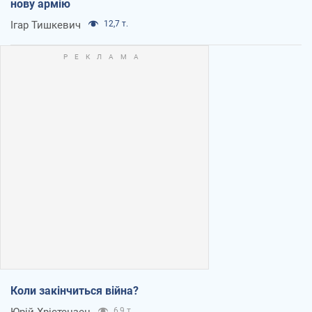
нову армію
Ігар Тишкевич
12,7 т.
Коли закінчиться війна?
Юрій Хрістензен
6,9 т.