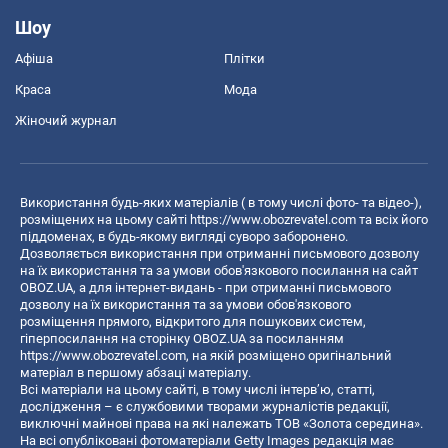
Шоу
Афіша
Плітки
Краса
Мода
Жіночий журнал
Використання будь-яких матеріалів ( в тому числі фото- та відео-),
розміщених на цьому сайті
https://www.obozrevatel.com
та всіх його
піддоменах, в будь-якому вигляді суворо заборонено.
Дозволяється використання при отриманні письмового дозволу
на їх використання та за умови обов'язкового посилання на сайт
OBOZ.UA, а для інтернет-видань - при отриманні письмового
дозволу на їх використання та за умови обов'язкового
розміщення прямого, відкритого для пошукових систем,
гіперпосилання на сторінку OBOZ.UA за посиланням
https://www.obozrevatel.com
, на якій розміщено оригінальний
матеріал в першому абзаці матеріалу.
Всі матеріали на цьому сайті, в тому числі інтерв’ю, статті,
дослідження – є службовими творами журналістів редакції,
виключні майнові права на які належать ТОВ «Золота середина».
На всі опубліковані фотоматеріали Getty Images редакція має