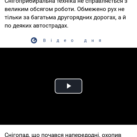
Снігоприбиральна техніка не справляється з
великим обсягом роботи. Обмежено рух не
тільки за багатьма другорядних дорогах, а й
по деяких автострадах.
Відео дня
Play Video
Снігопад, що почався напередодні, охопив