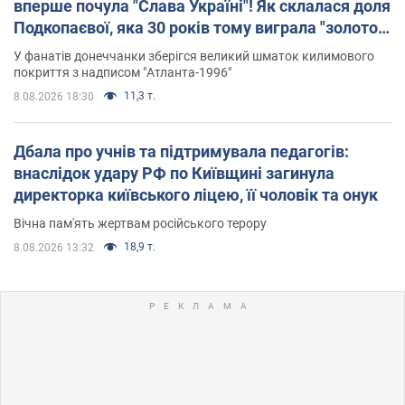
вперше почула "Слава Україні"! Як склалася доля
Подкопаєвої, яка 30 років тому виграла "золото"
Олімпіади
У фанатів донеччанки зберігся великий шматок килимового
покриття з надписом "Атланта-1996"
11,3 т.
8.08.2026 18:30
Дбала про учнів та підтримувала педагогів:
внаслідок удару РФ по Київщині загинула
директорка київського ліцею, її чоловік та онук
Вічна пам'ять жертвам російського терору
18,9 т.
8.08.2026 13:32