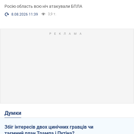
Росію область всю ніч атакували БПЛА
3,9 т.
8.08.2026 11:39
Думки
Збіг інтересів двох цинічних гравців чи
таємний план Трампа і Путіна?