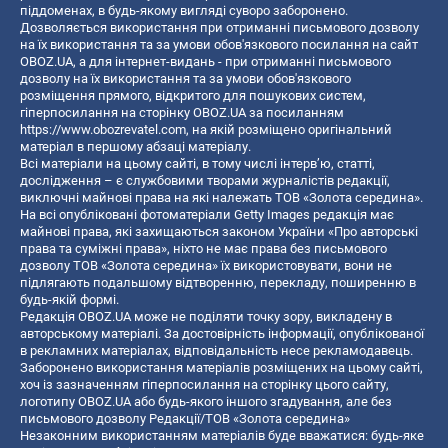
піддоменах, в будь-якому вигляді суворо заборонено.
Дозволяється використання при отриманні письмового дозволу
на їх використання та за умови обов'язкового посилання на сайт
OBOZ.UA, а для інтернет-видань - при отриманні письмового
дозволу на їх використання та за умови обов'язкового
розміщення прямого, відкритого для пошукових систем,
гіперпосилання на сторінку OBOZ.UA за посиланням
https://www.obozrevatel.com
, на якій розміщено оригінальний
матеріал в першому абзаці матеріалу.
Всі матеріали на цьому сайті, в тому числі інтерв’ю, статті,
дослідження – є службовими творами журналістів редакції,
виключні майнові права на які належать ТОВ «Золота середина».
На всі опубліковані фотоматеріали Getty Images редакція має
майнові права, які захищаються законом України «Про авторські
права та суміжні права», ніхто не має права без письмового
дозволу ТОВ «Золота середина» їх використовувати, вони не
підлягають подальшому відтворенню, перекладу, поширенню в
будь-якій формі.
Редакція OBOZ.UA може не поділяти точку зору, викладену в
авторському матеріалі. За достовірність інформації, опублікованої
в рекламних матеріалах, відповідальність несе рекламодавець.
Заборонено використання матеріалів розміщених на цьому сайті,
хоч із зазначенням гіперпосилання на сторінку цього сайту,
логотипу OBOZ.UA або будь-якого іншого згадування, але без
письмового дозволу Редакції/ТОВ «Золота середина»
Незаконним використанням матеріалів буде вважатися: будь-яке