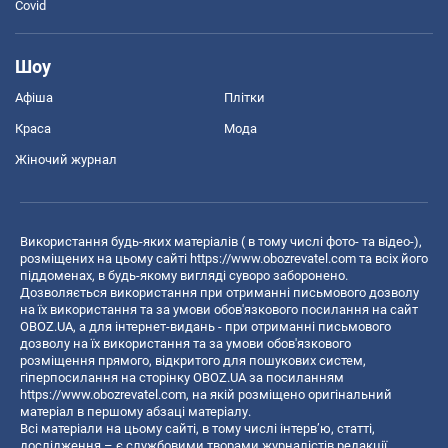
Covid
Шоу
Афіша
Плітки
Краса
Мода
Жіночий журнал
Використання будь-яких матеріалів ( в тому числі фото- та відео-),
розміщених на цьому сайті
https://www.obozrevatel.com
та всіх його
піддоменах, в будь-якому вигляді суворо заборонено.
Дозволяється використання при отриманні письмового дозволу
на їх використання та за умови обов'язкового посилання на сайт
OBOZ.UA, а для інтернет-видань - при отриманні письмового
дозволу на їх використання та за умови обов'язкового
розміщення прямого, відкритого для пошукових систем,
гіперпосилання на сторінку OBOZ.UA за посиланням
https://www.obozrevatel.com
, на якій розміщено оригінальний
матеріал в першому абзаці матеріалу.
Всі матеріали на цьому сайті, в тому числі інтерв’ю, статті,
дослідження – є службовими творами журналістів редакції,