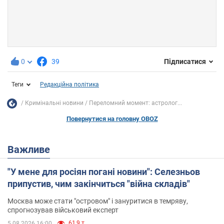
0
39
Підписатися
Теги
Редакційна політика
Кримінальні новини
Переломний момент: астролог...
Повернутися на головну OBOZ
Важливе
"У мене для росіян погані новини": Селезньов
припустив, чим закінчиться "війна складів"
Москва може стати "островом" і зануритися в темряву,
спрогнозував військовий експерт
61,9 т.
5.08.2026 16:00