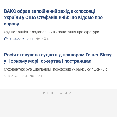
ВАКС обрав запобіжний захід експосолці
України у США Стефанішиній: що відомо про
справу
Суд не повністю задовольнив клопотання прокуратури
4,2 т.
6.08.2026 10:31
Росія атакувала судно під прапором Гвінеї-Бісау
у Чорному морі: є жертва і постраждалі
Суховантаж був цивільним і перевозив українську пшеницю
1,2 т.
6.08.2026 10:04