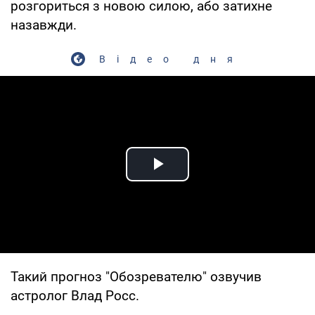
розгориться з новою силою, або затихне
назавжди.
Відео дня
Play Video
Такий прогноз "Обозревателю" озвучив
астролог Влад Росс.