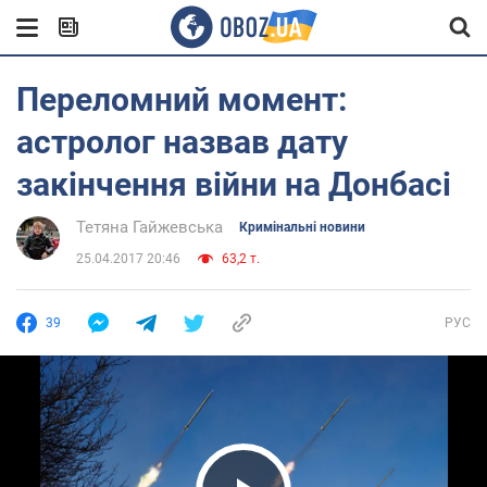
Переломний момент:
астролог назвав дату
закінчення війни на Донбасі
Тетяна Гайжевська
Кримінальні новини
25.04.2017 20:46
63,2 т.
39
РУС