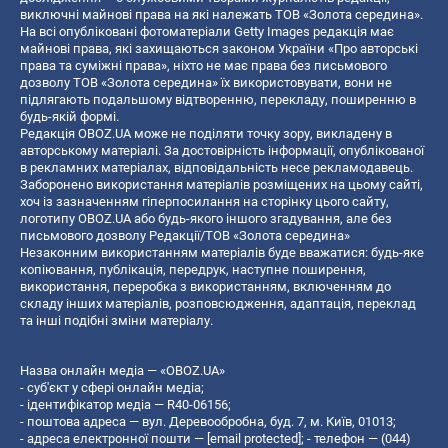
виключні майнові права на які належать ТОВ «Золота середина».
На всі опубліковані фотоматеріали Getty Images редакція має
майнові права, які захищаються законом України «Про авторські
права та суміжні права», ніхто не має права без письмового
дозволу ТОВ «Золота середина» їх використовувати, вони не
підлягають подальшому відтворенню, перекладу, поширенню в
будь-якій формі.
Редакція OBOZ.UA може не поділяти точку зору, викладену в
авторському матеріалі. За достовірність інформації, опублікованої
в рекламних матеріалах, відповідальність несе рекламодавець.
Заборонено використання матеріалів розміщених на цьому сайті,
хоч із зазначенням гіперпосилання на сторінку цього сайту,
логотипу OBOZ.UA або будь-якого іншого згадування, але без
письмового дозволу Редакції/ТОВ «Золота середина»
Незаконним використанням матеріалів буде вважатися: будь-яке
копiювання, публiкацiя, передрук, наступне поширення,
використання, переробка з використанням, включенням до
складу інших матеріалів, розповсюдження, адаптація, переклад
та інші подібні зміни матеріалу.
Назва онлайн медіа — «OBOZ.UA»
- суб'єкт у сфері онлайн медіа;
- ідентифікатор медіа — R40-06156;
- поштова адреса — вул. Деревообробна, буд. 7, м. Київ, 01013;
- адреса електронної пошти —
[email protected]
; - телефон — (044)