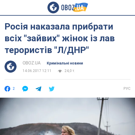
Росія наказала прибрати
всіх "зайвих" жінок із лав
терористів "Л/ДНР"
OBOZ.UA
Кримінальні новини
14.06.2017 12:11
24,0 т.
2
РУС