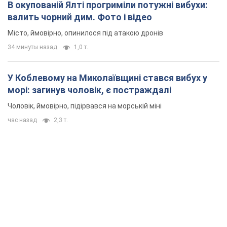
В окупованій Ялті прогриміли потужні вибухи:
валить чорний дим. Фото і відео
Місто, ймовірно, опинилося під атакою дронів
34 минуты назад
1,0 т.
У Коблевому на Миколаївщині стався вибух у
морі: загинув чоловік, є постраждалі
Чоловік, ймовірно, підірвався на морській міні
час назад
2,3 т.