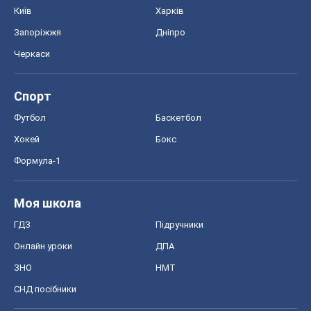
Київ
Харків
Запоріжжя
Дніпро
Черкаси
Спорт
Футбол
Баскетбол
Хокей
Бокс
Формула-1
Моя школа
ГДЗ
Підручники
Онлайн уроки
ДПА
ЗНО
НМТ
СНД посібники