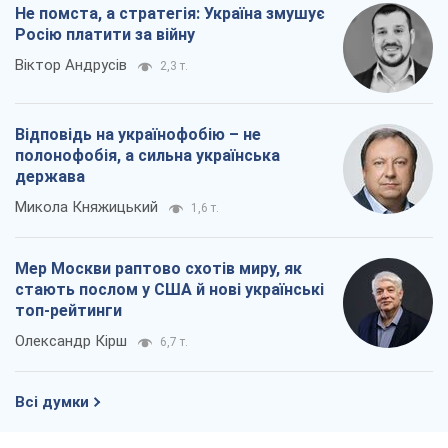
Не помста, а стратегія: Україна змушує
Росію платити за війну
Віктор Андрусів
2,3 т.
Відповідь на українофобію – не
полонофобія, а сильна українська
держава
Микола Княжицький
1,6 т.
Мер Москви раптово схотів миру, як
стають послом у США й нові українські
топ-рейтинги
Олександр Кірш
6,7 т.
Всі думки