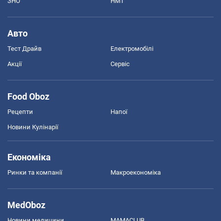
ЗНО
НМТ
Авто
Тест Драйв
Електромобілі
Акції
Сервіс
Food Oboz
Рецепти
Напої
Новини Кулінарії
Економіка
Ринки та компанії
Макроекономіка
MedOboz
Новини медицини
MAMACLUB