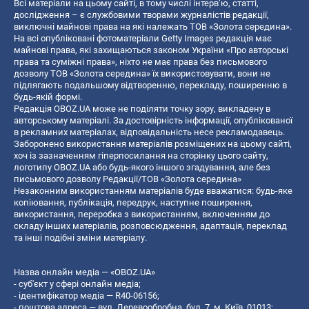
Всі матеріали на цьому сайті, в тому числі інтерв’ю, статті,
дослідження – є службовими творами журналістів редакції,
виключні майнові права на які належать ТОВ «Золота середина».
На всі опубліковані фотоматеріали Getty Images редакція має
майнові права, які захищаються законом України «Про авторські
права та суміжні права», ніхто не має права без письмового
дозволу ТОВ «Золота середина» їх використовувати, вони не
підлягають подальшому відтворенню, перекладу, поширенню в
будь-якій формі.
Редакція OBOZ.UA може не поділяти точку зору, викладену в
авторському матеріалі. За достовірність інформації, опублікованої
в рекламних матеріалах, відповідальність несе рекламодавець.
Заборонено використання матеріалів розміщених на цьому сайті,
хоч із зазначенням гіперпосилання на сторінку цього сайту,
логотипу OBOZ.UA або будь-якого іншого згадування, але без
письмового дозволу Редакції/ТОВ «Золота середина»
Незаконним використанням матеріалів буде вважатися: будь-яке
копiювання, публiкацiя, передрук, наступне поширення,
використання, переробка з використанням, включенням до
складу інших матеріалів, розповсюдження, адаптація, переклад
та інші подібні зміни матеріалу.
Назва онлайн медіа — «OBOZ.UA»
- суб'єкт у сфері онлайн медіа;
- ідентифікатор медіа — R40-06156;
- поштова адреса — вул. Деревообробна, буд. 7, м. Київ, 01013;