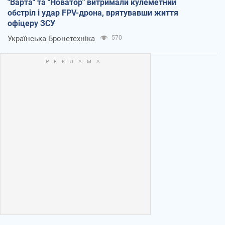
"Варта" та "Новатор" витримали кулеметний
обстріл і удар FPV-дрона, врятувавши життя
офіцеру ЗСУ
Українська Бронетехніка
570