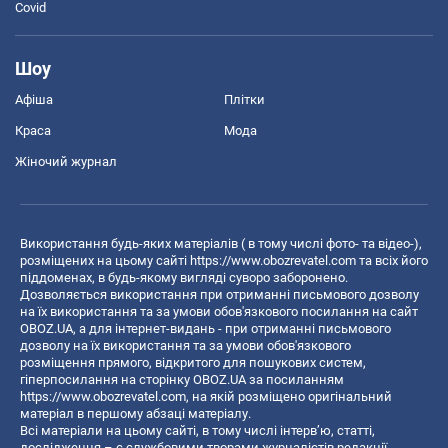
Covid
Шоу
Афіша
Плітки
Краса
Мода
Жіночий журнал
Використання будь-яких матеріалів ( в тому числі фото- та відео-),
розміщених на цьому сайті
https://www.obozrevatel.com
та всіх його
піддоменах, в будь-якому вигляді суворо заборонено.
Дозволяється використання при отриманні письмового дозволу
на їх використання та за умови обов'язкового посилання на сайт
OBOZ.UA, а для інтернет-видань - при отриманні письмового
дозволу на їх використання та за умови обов'язкового
розміщення прямого, відкритого для пошукових систем,
гіперпосилання на сторінку OBOZ.UA за посиланням
https://www.obozrevatel.com
, на якій розміщено оригінальний
матеріал в першому абзаці матеріалу.
Всі матеріали на цьому сайті, в тому числі інтерв’ю, статті,
дослідження – є службовими творами журналістів редакції,