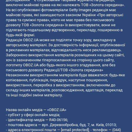
виключні майнові права на які належать ТОВ «Золота середина».
На всі опубліковані фотоматеріали Getty Images редакція має
майнові права, які захищаються законом України «Про авторські
права та суміжні права», ніхто не має права без письмового
дозволу ТОВ «Золота середина» їх використовувати, вони не
підлягають подальшому відтворенню, перекладу, поширенню в
будь-якій формі.
Редакція OBOZ.UA може не поділяти точку зору, викладену в
авторському матеріалі. За достовірність інформації, опублікованої
в рекламних матеріалах, відповідальність несе рекламодавець.
Заборонено використання матеріалів розміщених на цьому сайті,
хоч із зазначенням гіперпосилання на сторінку цього сайту,
логотипу OBOZ.UA або будь-якого іншого згадування, але без
письмового дозволу Редакції/ТОВ «Золота середина»
Незаконним використанням матеріалів буде вважатися: будь-яке
копiювання, публiкацiя, передрук, наступне поширення,
використання, переробка з використанням, включенням до
складу інших матеріалів, розповсюдження, адаптація, переклад
та інші подібні зміни матеріалу.
Назва онлайн медіа — «OBOZ.UA»
- суб'єкт у сфері онлайн медіа;
- ідентифікатор медіа — R40-06156;
- поштова адреса — вул. Деревообробна, буд. 7, м. Київ, 01013;
- адреса електронної пошти —
[email protected]
; - телефон — (044)