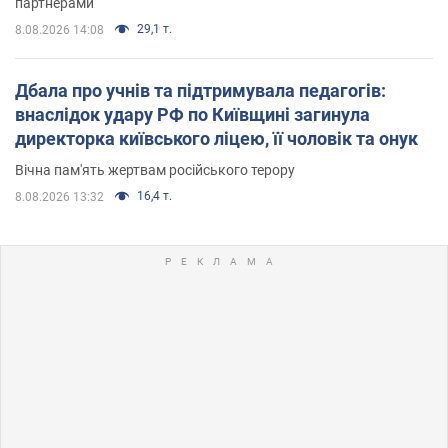
партнерами
29,1 т.
8.08.2026 14:08
Дбала про учнів та підтримувала педагогів:
внаслідок удару РФ по Київщині загинула
директорка київського ліцею, її чоловік та онук
Вічна пам'ять жертвам російського терору
16,4 т.
8.08.2026 13:32