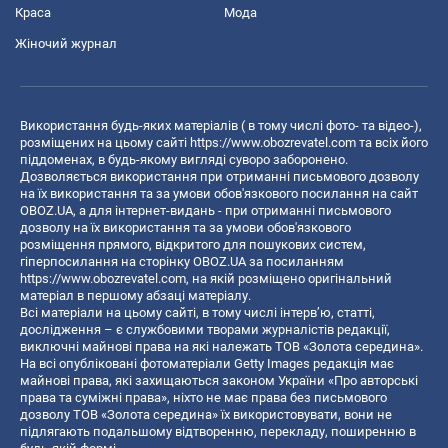
Краса
Мода
Жіночий журнал
Використання будь-яких матеріалів ( в тому числі фото- та відео-),
розміщених на цьому сайті
https://www.obozrevatel.com
та всіх його
піддоменах, в будь-якому вигляді суворо заборонено.
Дозволяється використання при отриманні письмового дозволу
на їх використання та за умови обов'язкового посилання на сайт
OBOZ.UA, а для інтернет-видань - при отриманні письмового
дозволу на їх використання та за умови обов'язкового
розміщення прямого, відкритого для пошукових систем,
гіперпосилання на сторінку OBOZ.UA за посиланням
https://www.obozrevatel.com
, на якій розміщено оригінальний
матеріал в першому абзаці матеріалу.
Всі матеріали на цьому сайті, в тому числі інтерв’ю, статті,
дослідження – є службовими творами журналістів редакції,
виключні майнові права на які належать ТОВ «Золота середина».
На всі опубліковані фотоматеріали Getty Images редакція має
майнові права, які захищаються законом України «Про авторські
права та суміжні права», ніхто не має права без письмового
дозволу ТОВ «Золота середина» їх використовувати, вони не
підлягають подальшому відтворенню, перекладу, поширенню в