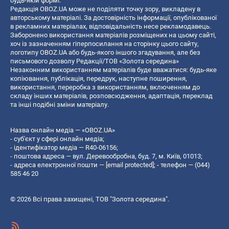
будь-якій формі.
Редакція OBOZ.UA може не поділяти точку зору, викладену в
авторському матеріалі. За достовірність інформації, опублікованої
в рекламних матеріалах, відповідальність несе рекламодавець.
Заборонено використання матеріалів розміщених на цьому сайті,
хоч із зазначенням гіперпосилання на сторінку цього сайту,
логотипу OBOZ.UA або будь-якого іншого згадування, але без
письмового дозволу Редакції/ТОВ «Золота середина»
Незаконним використанням матеріалів буде вважатися: будь-яке
копiювання, публiкацiя, передрук, наступне поширення,
використання, переробка з використанням, включенням до
складу інших матеріалів, розповсюдження, адаптація, переклад
та інші подібні зміни матеріалу.
Назва онлайн медіа — «OBOZ.UA»
- суб'єкт у сфері онлайн медіа;
- ідентифікатор медіа — R40-06156;
- поштова адреса — вул. Деревообробна, буд. 7, м. Київ, 01013;
- адреса електронної пошти —
[email protected]
; - телефон — (044)
585 46 20
© 2026 Всі права захищені, ТОВ "Золота середина".