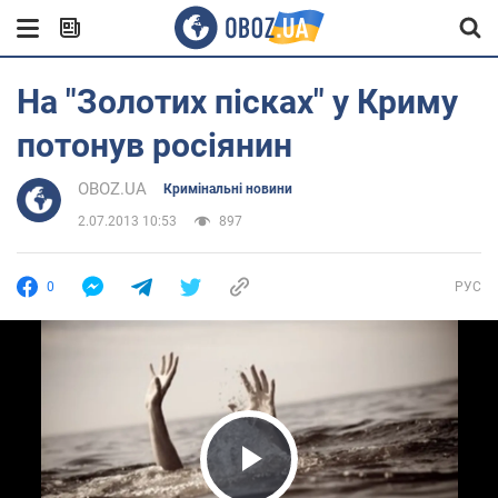
На "Золотих пісках" у Криму
потонув росіянин
OBOZ.UA
Кримінальні новини
2.07.2013 10:53
897
0
РУС