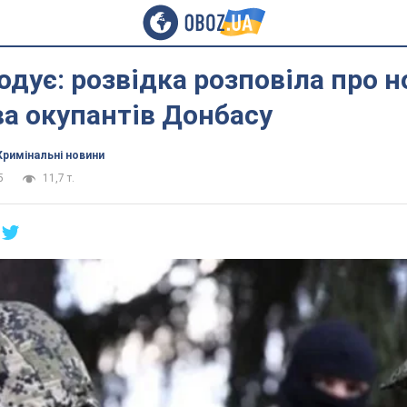
годує: розвідка розповіла про н
а окупантів Донбасу
Кримінальні новини
5
11,7 т.