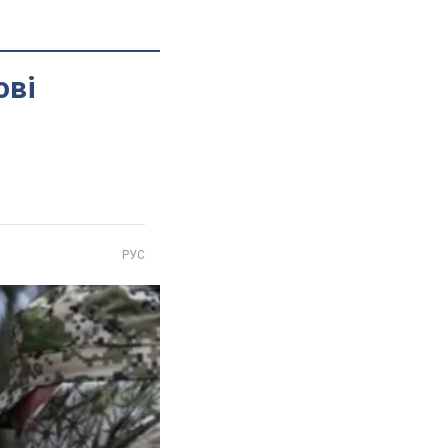
ові
РУС