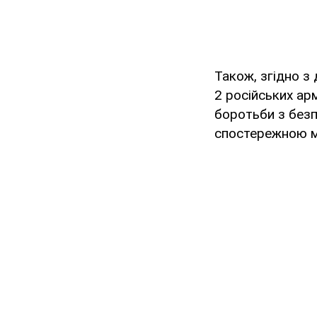
Також, згідно з 
2 російських ар
боротьби з безп
спостережною м