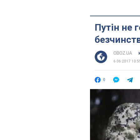
Путін не 
безчинств
OBOZ.UA
6.06.2017 10:5
0