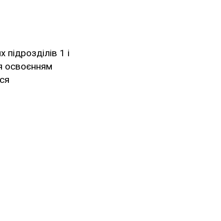
 підрозділів 1 і
ся освоєнням
ся