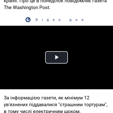
країні. Про це в понеділок повідомляє газета
The Washington Post.
Відео дня
Play Video
За інформацією газети, як мінімум 12
ув'язнених піддавалися "страшним тортурам",
в тому числі електричним шоком.