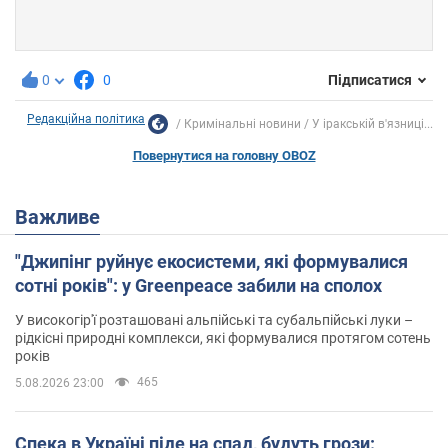
0
0
Підписатися
Редакційна політика
Кримінальні новини
У іракській в'язниці...
Повернутися на головну OBOZ
Важливе
"Джипінг руйнує екосистеми, які формувалися
сотні років": у Greenpeace забили на сполох
У високогір'ї розташовані альпійські та субальпійські луки –
рідкісні природні комплекси, які формувалися протягом сотень
років
465
5.08.2026 23:00
Спека в Україні піде на спад, будуть грози: