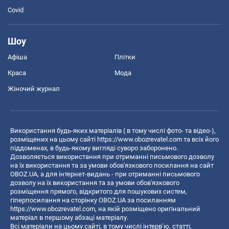
Covid
Шоу
Афіша
Плітки
Краса
Мода
Жіночий журнал
Використання будь-яких матеріалів ( в тому числі фото- та відео-),
розміщених на цьому сайті
https://www.obozrevatel.com
та всіх його
піддоменах, в будь-якому вигляді суворо заборонено.
Дозволяється використання при отриманні письмового дозволу
на їх використання та за умови обов'язкового посилання на сайт
OBOZ.UA, а для інтернет-видань - при отриманні письмового
дозволу на їх використання та за умови обов'язкового
розміщення прямого, відкритого для пошукових систем,
гіперпосилання на сторінку OBOZ.UA за посиланням
https://www.obozrevatel.com
, на якій розміщено оригінальний
матеріал в першому абзаці матеріалу.
Всі матеріали на цьому сайті, в тому числі інтерв’ю, статті,