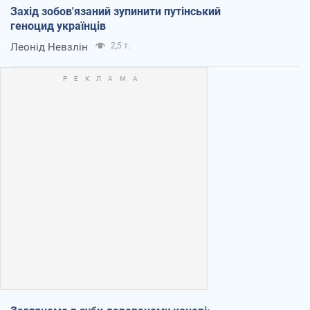
Захід зобов'язаний зупинити путінський
геноцид українців
Леонід Невзлін
2,5 т.