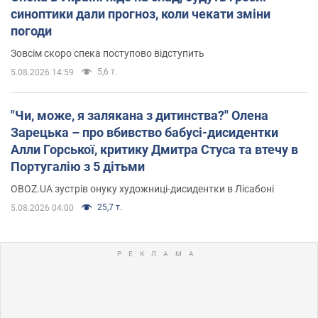
синоптики дали прогноз, коли чекати зміни
погоди
Зовсім скоро спека поступово відступить
5,6 т.
5.08.2026 14:59
"Чи, може, я залякана з дитинства?" Олена
Зарецька – про вбивство бабусі-дисидентки
Алли Горської, критику Дмитра Стуса та втечу в
Португалію з 5 дітьми
OBOZ.UA зустрів онуку художниці-дисидентки в Лісабоні
25,7 т.
5.08.2026 04:00