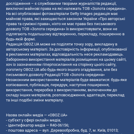
дослідження – є службовими творами журналістів редакції,
виключні майнові права на які належать ТОВ «Золота середина».
На всі опубліковані фотоматеріали Getty Images редакція має
майнові права, які захищаються законом України «Про авторські
права та суміжні права», ніхто не має права без письмового
дозволу ТОВ «Золота середина» їх використовувати, вони не
підлягають подальшому відтворенню, перекладу, поширенню в
будь-якій формі.
Редакція OBOZ.UA може не поділяти точку зору, викладену в
авторському матеріалі. За достовірність інформації, опублікованої
в рекламних матеріалах, відповідальність несе рекламодавець.
Заборонено використання матеріалів розміщених на цьому сайті,
хоч із зазначенням гіперпосилання на сторінку цього сайту,
логотипу OBOZ.UA або будь-якого іншого згадування, але без
письмового дозволу Редакції/ТОВ «Золота середина»
Незаконним використанням матеріалів буде вважатися: будь-яке
копiювання, публiкацiя, передрук, наступне поширення,
використання, переробка з використанням, включенням до
складу інших матеріалів, розповсюдження, адаптація, переклад
та інші подібні зміни матеріалу.
Назва онлайн медіа — «OBOZ.UA»
- суб'єкт у сфері онлайн медіа;
- ідентифікатор медіа — R40-06156;
- поштова адреса — вул. Деревообробна, буд. 7, м. Київ, 01013;