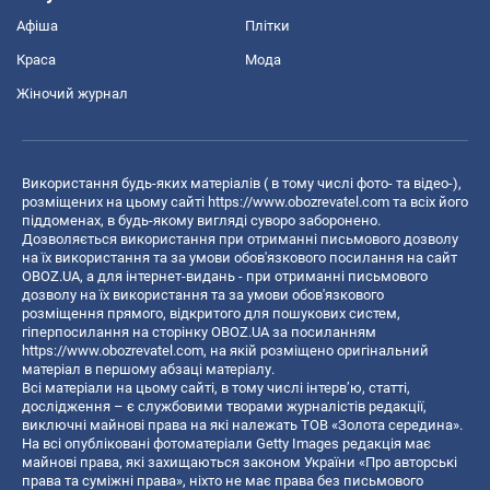
Афіша
Плітки
Краса
Мода
Жіночий журнал
Використання будь-яких матеріалів ( в тому числі фото- та відео-),
розміщених на цьому сайті
https://www.obozrevatel.com
та всіх його
піддоменах, в будь-якому вигляді суворо заборонено.
Дозволяється використання при отриманні письмового дозволу
на їх використання та за умови обов'язкового посилання на сайт
OBOZ.UA, а для інтернет-видань - при отриманні письмового
дозволу на їх використання та за умови обов'язкового
розміщення прямого, відкритого для пошукових систем,
гіперпосилання на сторінку OBOZ.UA за посиланням
https://www.obozrevatel.com
, на якій розміщено оригінальний
матеріал в першому абзаці матеріалу.
Всі матеріали на цьому сайті, в тому числі інтерв’ю, статті,
дослідження – є службовими творами журналістів редакції,
виключні майнові права на які належать ТОВ «Золота середина».
На всі опубліковані фотоматеріали Getty Images редакція має
майнові права, які захищаються законом України «Про авторські
права та суміжні права», ніхто не має права без письмового