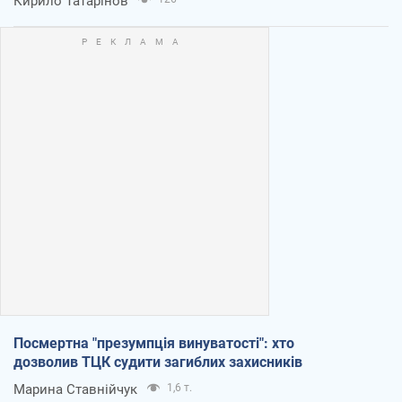
Кирило Татарінов
Посмертна "презумпція винуватості": хто
дозволив ТЦК судити загиблих захисників
Марина Ставнійчук
1,6 т.