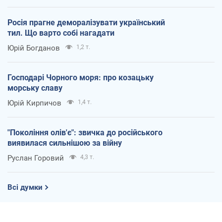
Росія прагне деморалізувати український
тил. Що варто собі нагадати
Юрій Богданов
1,2 т.
Господарі Чорного моря: про козацьку
морську славу
Юрій Кирпичов
1,4 т.
"Покоління олів'є": звичка до російського
виявилася сильнішою за війну
Руслан Горовий
4,3 т.
Всі думки