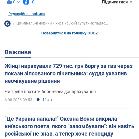
0
0
Підписатися
Редакційна політика
Кримінальні новини
Український супутник падає...
Повернутися на головну OBOZ
Важливе
Жінці нарахували 729 тис. грн боргу за газ через
покази зіпсованого лічильника: суддя ухвалив
неочікуване рішення
Чи треба платити борг через донарахування
11,9 т.
6.08.2026 09:53
"Це Україна напала!" Оксана Вояж викрила
київського поета, якого "зазомбували": він навіть
російської не знав, а тепер хоче геноциду