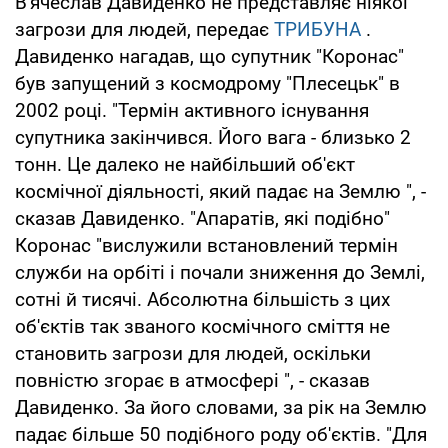
В'ячеслав Давиденко не представляє ніякої
загрози для людей, передає
ТРИБУНА
.
Давиденко нагадав, що супутник "Коронас"
був запущений з космодрому "Плесецьк" в
2002 році. "Термін активного існування
супутника закінчився. Його вага - близько 2
тонн. Це далеко не найбільший об'єкт
космічної діяльності, який падає на Землю ", -
сказав Давиденко. "Апаратів, які подібно"
Коронас "вислужили встановлений термін
служби на орбіті і почали зниження до Землі,
сотні й тисячі. Абсолютна більшість з цих
об'єктів так званого космічного сміття не
становить загрози для людей, оскільки
повністю згорає в атмосфері ", - сказав
Давиденко. За його словами, за рік на Землю
падає більше 50 подібного роду об'єктів. "Для