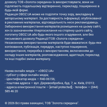
дозволу ТОВ «Золота середина» їх використовувати, вони не
підлягають подальшому відтворенню, перекладу, поширенню в
будь-якій формі.
Редакція OBOZ.UA може не поділяти точку зору, викладену в
авторському матеріалі. За достовірність інформації, опублікованої
в рекламних матеріалах, відповідальність несе рекламодавець.
Заборонено використання матеріалів розміщених на цьому сайті,
хоч із зазначенням гіперпосилання на сторінку цього сайту,
логотипу OBOZ.UA або будь-якого іншого згадування, але без
письмового дозволу Редакції/ТОВ «Золота середина»
Незаконним використанням матеріалів буде вважатися: будь-яке
копiювання, публiкацiя, передрук, наступне поширення,
використання, переробка з використанням, включенням до
складу інших матеріалів, розповсюдження, адаптація, переклад
та інші подібні зміни матеріалу.
Назва онлайн медіа — «OBOZ.UA»
- суб'єкт у сфері онлайн медіа;
- ідентифікатор медіа — R40-06156;
- поштова адреса — вул. Деревообробна, буд. 7, м. Київ, 01013;
- адреса електронної пошти —
[email protected]
; - телефон — (044)
585 46 20
© 2026 Всі права захищені, ТОВ "Золота середина".