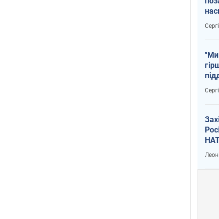
поз
нас
тем
Серг
"Ми
гір
під
рак
Серг
Зах
Рос
НАТ
Леон