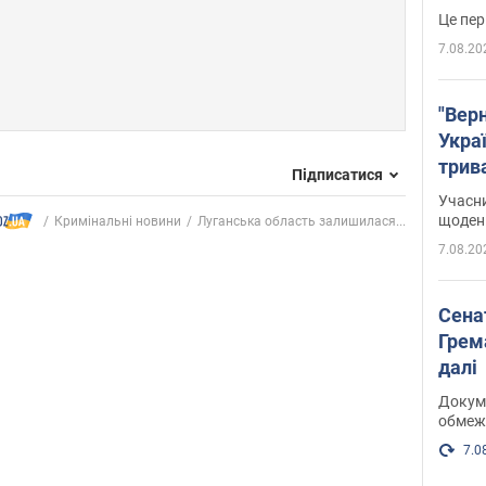
Це пер
7.08.20
"Верн
Украї
трив
Підписатися
карт
Учасн
щоденн
Кримінальні новини
Луганська область залишилася...
7.08.20
Сена
Грема
далі
Докуме
обмеж
7.0