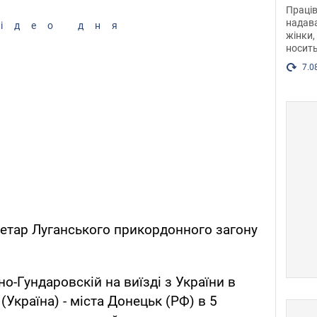
після
Праців
розг
надава
ідео дня
жінки,
Фото
носить
7.0
етар Луганського прикордонного загону
но-Гундаровскій на виїзді з України в
Україна) - міста Донецьк (РФ) в 5