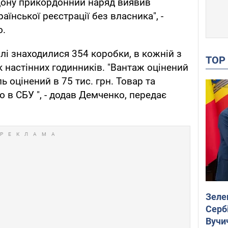
дону прикордонний наряд виявив
аїнської реєстрації без власника", -
о.
лі знаходилися 354 коробки, в кожній з
TO
к настінних годинників. "Вантаж оцінений
ль оцінений в 75 тис. грн. Товар та
 в СБУ ", - додав Демченко, передає
Зеле
Сербі
Вучи