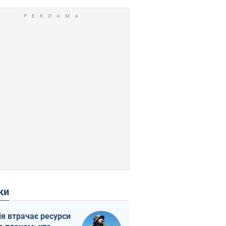
ки
ія втрачає ресурси