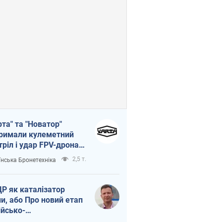
рта" та "Новатор"
римали кулеметний
тріл і удар FPV-дрона,
тувавши життя
2,5 т.
їнська Бронетехніка
церу ЗСУ
Р як каталізатор
ни, або Про новий етап
ійсько-
нічнокорейського