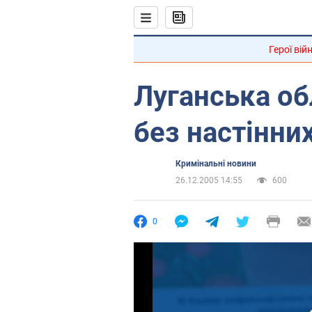
Герої вій
Луганська о
без настінни
Кримінальні новини
26.12.2005 14:55
600
0