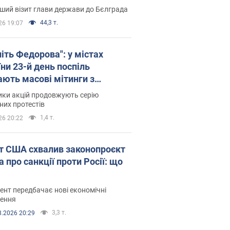
ший візит глави держави до Бєлграда
44,3 т.
26 19:07
іть Федорова": у містах
ни 23-й день поспіль
ають масові мітинги з
онками. Фото і відео
ики акцій продовжують серію
их протестів
1,4 т.
26 20:22
т США схвалив законопроєкт
 про санкції проти Росії: що
нт передбачає нові економічні
ення
3,3 т.
8.2026 20:29