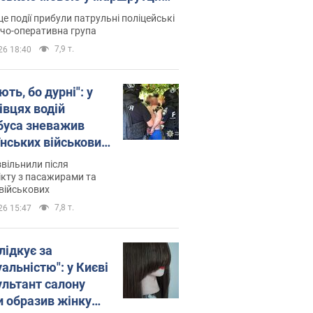
ція склала адмінпротокол.
це події прибули патрульні поліцейські
о
дчо-оперативна група
7,9 т.
26 18:40
ть, бо дурні": у
івцях водій
буса зневажив
їнських військових
латився. Відео
звільнили після
кту з пасажирами та
військових
7,8 т.
26 15:47
лідкує за
альністю": у Києві
ультант салону
и образив жінку