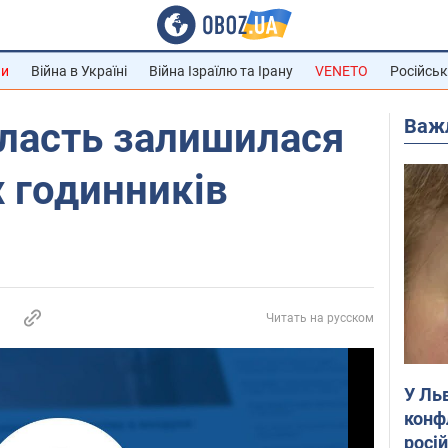
ни
Війна в Україні
Війна Ізраїлю та Ірану
VENETO
Російськ
Важ
бласть залишилася
х годинників
Читать на русском
У Ль
конф
росі