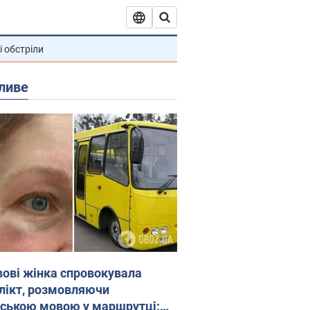
і обстріли
ливе
вові жінка спровокувала
лікт, розмовляючи
йською мовою у маршрутці: