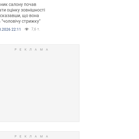
 хімієтерапії,
ник салону почав
орівся скандал.
ти оцінку зовнішності
 сказавши, що вона
 "чоловічу стрижку"
7,6 т.
8.2026 22:11