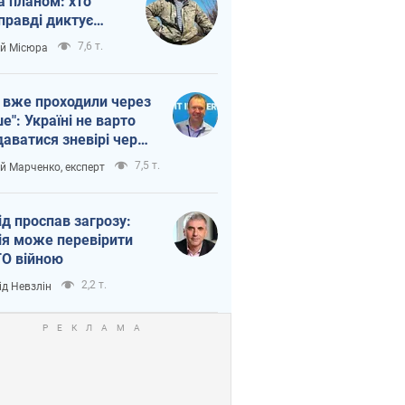
а планом: хто
правді диктує
п війни
7,6 т.
ій Місюра
 вже проходили через
ше": Україні не варто
даватися зневірі через
етний терор
7,5 т.
ій Марченко, експерт
ід проспав загрозу:
ія може перевірити
О війною
2,2 т.
ід Невзлін