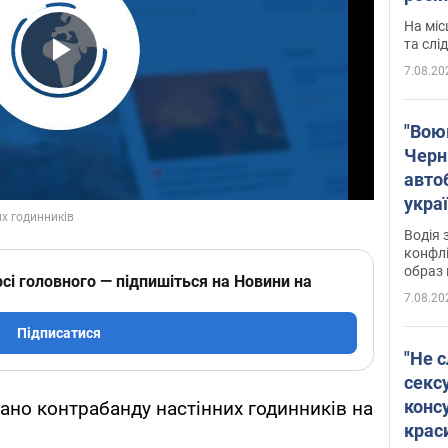
полі
На міс
Віде
та слі
7.08.20
Play Video
"Воюю
Черн
авто
укра
і поп
Водія 
конфлі
образ 
сі головного — підпишіться на Новини на
7.08.20
Підписатися
"Не с
сексу
конс
мано контрабанду настінних годинників на
крас