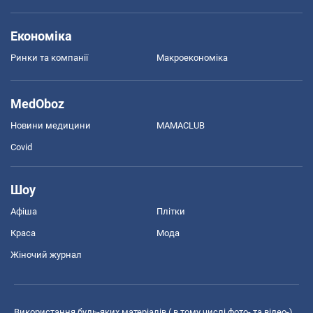
Економіка
Ринки та компанії
Макроекономіка
MedOboz
Новини медицини
MAMACLUB
Covid
Шоу
Афіша
Плітки
Краса
Мода
Жіночий журнал
Використання будь-яких матеріалів ( в тому числі фото- та відео-),