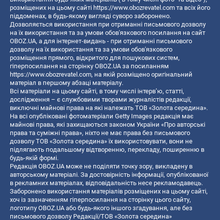
розміщених на цьому сайті
https://www.obozrevatel.com
та всіх його
піддоменах, в будь-якому вигляді суворо заборонено.
Дозволяється використання при отриманні письмового дозволу
на їх використання та за умови обов'язкового посилання на сайт
OBOZ.UA, а для інтернет-видань - при отриманні письмового
дозволу на їх використання та за умови обов'язкового
розміщення прямого, відкритого для пошукових систем,
гіперпосилання на сторінку OBOZ.UA за посиланням
https://www.obozrevatel.com
, на якій розміщено оригінальний
матеріал в першому абзаці матеріалу.
Всі матеріали на цьому сайті, в тому числі інтерв’ю, статті,
дослідження – є службовими творами журналістів редакції,
виключні майнові права на які належать ТОВ «Золота середина».
На всі опубліковані фотоматеріали Getty Images редакція має
майнові права, які захищаються законом України «Про авторські
права та суміжні права», ніхто не має права без письмового
дозволу ТОВ «Золота середина» їх використовувати, вони не
підлягають подальшому відтворенню, перекладу, поширенню в
будь-якій формі.
Редакція OBOZ.UA може не поділяти точку зору, викладену в
авторському матеріалі. За достовірність інформації, опублікованої
в рекламних матеріалах, відповідальність несе рекламодавець.
Заборонено використання матеріалів розміщених на цьому сайті,
хоч із зазначенням гіперпосилання на сторінку цього сайту,
логотипу OBOZ.UA або будь-якого іншого згадування, але без
письмового дозволу Редакції/ТОВ «Золота середина»