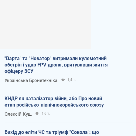
"Варта" та "Новатор" витримали кулеметний
обстріл і удар FPV-дрона, врятувавши життя
офіцеру ЗСУ
Українська Бронетехніка
1,4 т.
КНДР як каталізатор війни, або Про новий
етап російсько-північнокорейського союзу
Олексій Кущ
1,6 т.
Вихід до еліти ЧС та тріумф "Сокола": що