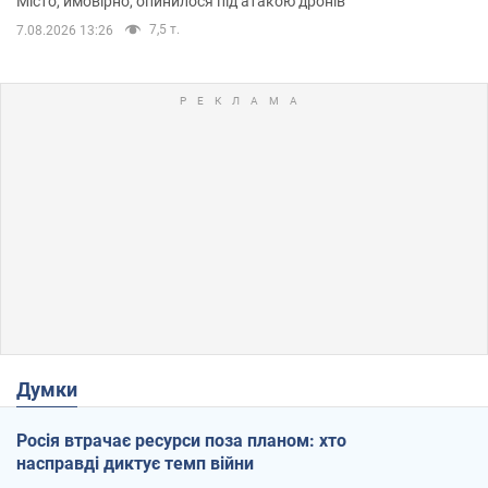
Місто, ймовірно, опинилося під атакою дронів
7,5 т.
7.08.2026 13:26
Думки
Росія втрачає ресурси поза планом: хто
насправді диктує темп війни