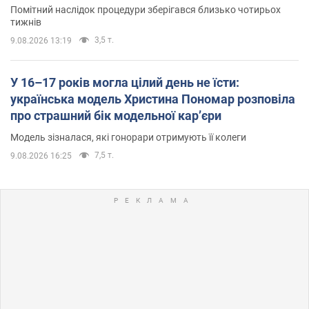
Помітний наслідок процедури зберігався близько чотирьох
тижнів
3,5 т.
9.08.2026 13:19
У 16–17 років могла цілий день не їсти:
українська модель Христина Пономар розповіла
про страшний бік модельної кар’єри
Модель зізналася, які гонорари отримують її колеги
7,5 т.
9.08.2026 16:25