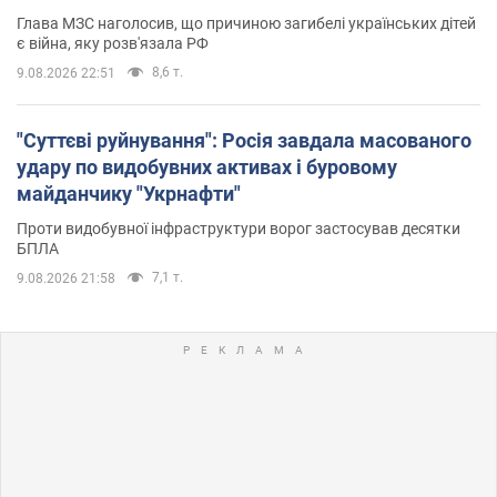
Глава МЗС наголосив, що причиною загибелі українських дітей
є війна, яку розв'язала РФ
8,6 т.
9.08.2026 22:51
"Суттєві руйнування": Росія завдала масованого
удару по видобувних активах і буровому
майданчику "Укрнафти"
Проти видобувної інфраструктури ворог застосував десятки
БПЛА
7,1 т.
9.08.2026 21:58