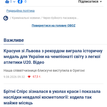
0
0
Підписатися
Редакційна політика
Кримінальні новини
Через буйного пасажира...
Повернутися на головну OBOZ
Важливе
Красуня зі Львова з рекордом виграла історичну
медаль для України на чемпіонаті світу з легкої
атлетики U20. Відео
Наша співвітчизниця блискуче виступила в Орегоні
67,5 т.
9.08.2026 09:32
Брітні Спірс зізналася в уколах краси і показала
наслідки невдалої косметології: ходила так
майже місяць