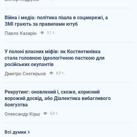
Війна і медіа: політика пішла в соцмережі, а
ЗМІ грають за правилами ютуб
Павло Казарін
3,1 т.
У полоні власних міфів: як Костянтинівка
стала головною ідеологічною пасткою для
російських окупантів
Дмитро Снєгирьов
6,5 т.
Рекрутинг: оновлений і, схоже, корисний
ворожий досвід, або Діалектика вибагливого
боягузтва
Олександр Кірш
5,4 т.
Всі думки