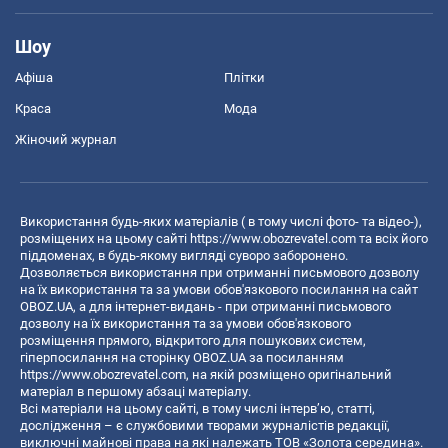
Шоу
Афіша
Плітки
Краса
Мода
Жіночий журнал
Використання будь-яких матеріалів ( в тому числі фото- та відео-),
розміщених на цьому сайті
https://www.obozrevatel.com
та всіх його
піддоменах, в будь-якому вигляді суворо заборонено.
Дозволяється використання при отриманні письмового дозволу
на їх використання та за умови обов'язкового посилання на сайт
OBOZ.UA, а для інтернет-видань - при отриманні письмового
дозволу на їх використання та за умови обов'язкового
розміщення прямого, відкритого для пошукових систем,
гіперпосилання на сторінку OBOZ.UA за посиланням
https://www.obozrevatel.com
, на якій розміщено оригінальний
матеріал в першому абзаці матеріалу.
Всі матеріали на цьому сайті, в тому числі інтерв’ю, статті,
дослідження – є службовими творами журналістів редакції,
виключні майнові права на які належать ТОВ «Золота середина».