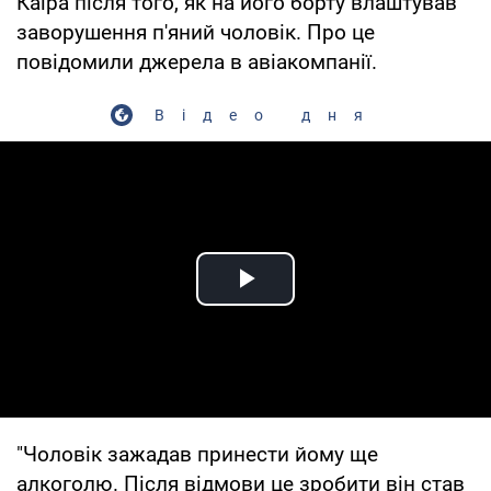
Каїра після того, як на його борту влаштував
заворушення п'яний чоловік. Про це
повідомили джерела в авіакомпанії.
Відео дня
Play Video
"Чоловік зажадав принести йому ще
алкоголю. Після відмови це зробити він став