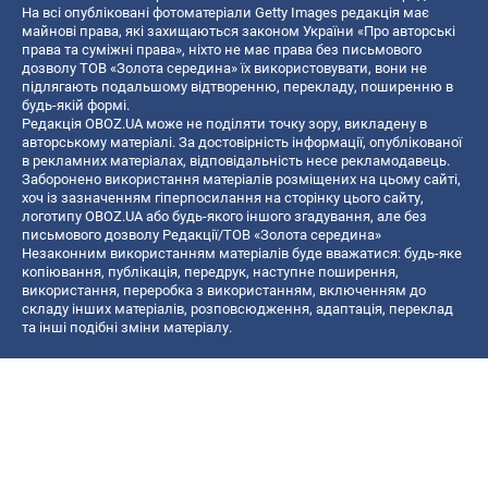
На всі опубліковані фотоматеріали Getty Images редакція має
майнові права, які захищаються законом України «Про авторські
права та суміжні права», ніхто не має права без письмового
дозволу ТОВ «Золота середина» їх використовувати, вони не
підлягають подальшому відтворенню, перекладу, поширенню в
будь-якій формі.
Редакція OBOZ.UA може не поділяти точку зору, викладену в
авторському матеріалі. За достовірність інформації, опублікованої
в рекламних матеріалах, відповідальність несе рекламодавець.
Заборонено використання матеріалів розміщених на цьому сайті,
хоч із зазначенням гіперпосилання на сторінку цього сайту,
логотипу OBOZ.UA або будь-якого іншого згадування, але без
письмового дозволу Редакції/ТОВ «Золота середина»
Незаконним використанням матеріалів буде вважатися: будь-яке
копiювання, публiкацiя, передрук, наступне поширення,
використання, переробка з використанням, включенням до
складу інших матеріалів, розповсюдження, адаптація, переклад
та інші подібні зміни матеріалу.
Назва онлайн медіа — «OBOZ.UA»
- суб'єкт у сфері онлайн медіа;
- ідентифікатор медіа — R40-06156;
- поштова адреса — вул. Деревообробна, буд. 7, м. Київ, 01013;
- адреса електронної пошти —
[email protected]
; - телефон — (044)
585 46 20