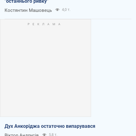
"останнього ривку"
Костянтин Машовець
4,0 т.
Дух Анкоріджа остаточно випарувався
Віктор Андрусів
5,8 т.